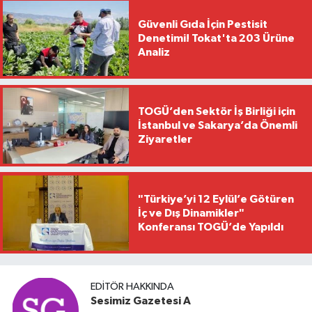
Güvenli Gıda İçin Pestisit
Denetimi! Tokat'ta 203 Ürüne
Analiz
TOGÜ’den Sektör İş Birliği için
İstanbul ve Sakarya’da Önemli
Ziyaretler
"Türkiye’yi 12 Eylül’e Götüren
İç ve Dış Dinamikler"
Konferansı TOGÜ’de Yapıldı
EDITÖR HAKKINDA
Sesimiz Gazetesi A