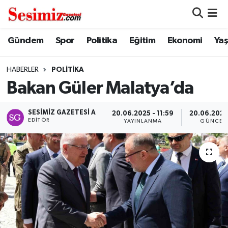
Dünya
Nöbetçi Eczaneler
Gündem
Spor
Politika
Eğitim
Ekonomi
Ya
Eğitim
Hava Durumu
HABERLER
POLITIKA
Bakan Güler Malatya’da
Ekonomi
Namaz Vakitleri
SESIMIZ GAZETESI A
20.06.2025 - 11:59
20.06.2025 
Genel
Trafik Durumu
EDITÖR
YAYINLANMA
GÜNCEL
Gündem
Süper Lig Puan Durumu ve Fikstür
Magazin
Tüm Manşetler
Politika
Son Dakika Haberleri
Sağlık
Haber Arşivi