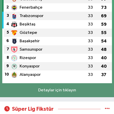
2
Fenerbahçe
33
73
3
Trabzonspor
33
69
4
Beşiktaş
33
59
5
Göztepe
33
55
6
Başakşehir
33
54
7
Samsunspor
33
48
8
Rizespor
33
40
9
Konyaspor
33
40
10
Alanyaspor
33
37
Detaylar için tıklayın
Süper Lig Fikstür