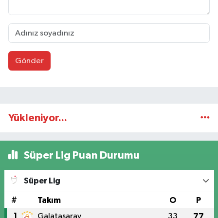
Gönder
Yükleniyor...
Süper Lig Puan Durumu
Süper Lig
#
Takım
O
P
1
Galatasaray
33
77