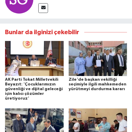
Bunlar da ilginizi çekebilir
AK Parti Tokat Milletvekili
Zile'de başkan vekilliği
Beyazıt: 'Çocuklarımızın
seçimiyle ilgili mahkemeden
güvenliği ve dijital geleceği
yürütmeyi durdurma kararı
için kalıcı çözümler
üretiyoruz'