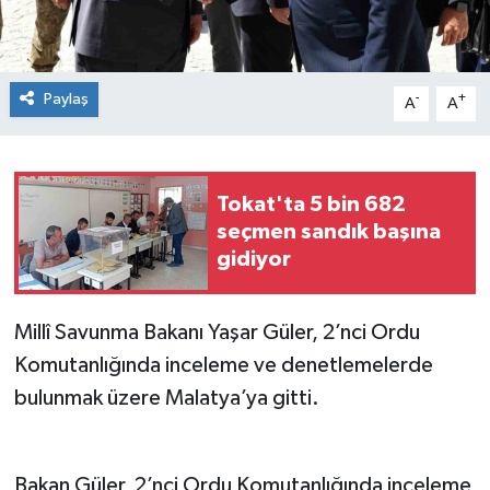
Spor
Teknoloji
Paylaş
-
+
A
A
Tokat Haberleri
Tokat'ta 5 bin 682
Yaşam
seçmen sandık başına
gidiyor
Millî Savunma Bakanı Yaşar Güler, 2’nci Ordu
Komutanlığında inceleme ve denetlemelerde
bulunmak üzere Malatya’ya gitti.
Bakan Güler, 2’nci Ordu Komutanlığında inceleme