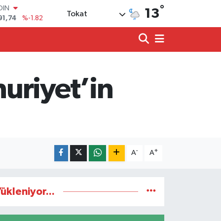
91,74
%-1.82
°
13
Tokat
AR
3620
%0.02
O
8690
%0.19
LİN
0380
%0.18
TIN
uriyet’in
2,09000
%0.19
100
98,00
%0
-
+
A
A
ükleniyor...