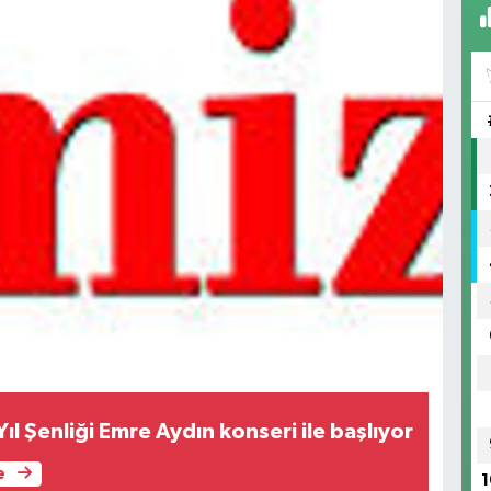
l Şenliği Emre Aydın konseri ile başlıyor
e
1