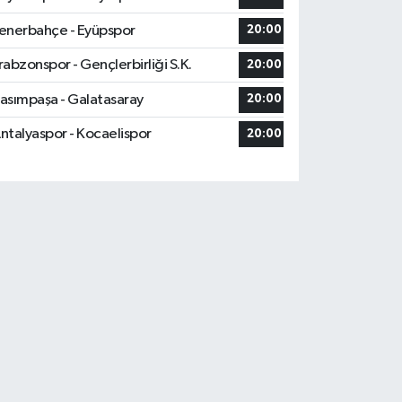
enerbahçe - Eyüpspor
20:00
rabzonspor - Gençlerbirliği S.K.
20:00
asımpaşa - Galatasaray
20:00
ntalyaspor - Kocaelispor
20:00