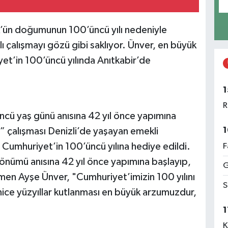
’ün doğumunun 100’üncü yılı nedeniyle
 çalışmayı gözü gibi saklıyor. Ünver, en büyük
yet’in 100’üncü yılında Anıtkabir’de
1
R
cü yaş günü anısına 42 yıl önce yapımına
1
” çalışması Denizli’de yaşayan emekli
Cumhuriyet’in 100’üncü yılına hediye edildi.
F
nümü anısına 42 yıl önce yapımına başlayıp,
G
men Ayşe Ünver, "Cumhuriyet’imizin 100 yılını
S
ice yüzyıllar kutlanması en büyük arzumuzdur,
1
K