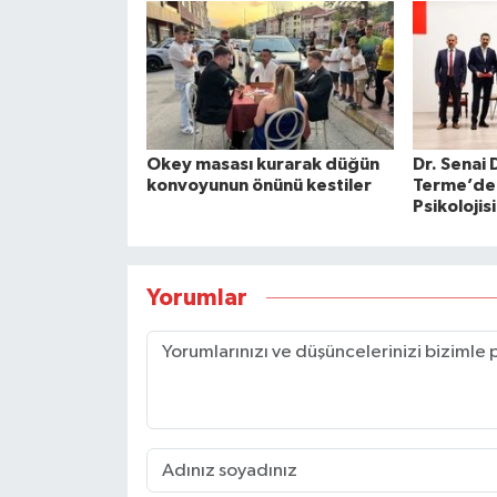
Okey masası kurarak düğün
Dr. Senai
konvoyunun önünü kestiler
Terme’de
Psikolojis
Yorumlar