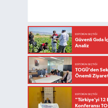
EDITÖRÜN SEÇTIĞI
Güvenli Gıda İ
Analiz
EDITÖRÜN SEÇTIĞI
TOGÜ’den Sektö
Önemli Ziyaret
EDITÖRÜN SEÇTIĞI
"Türkiye’yi 12 
Konferansı TO