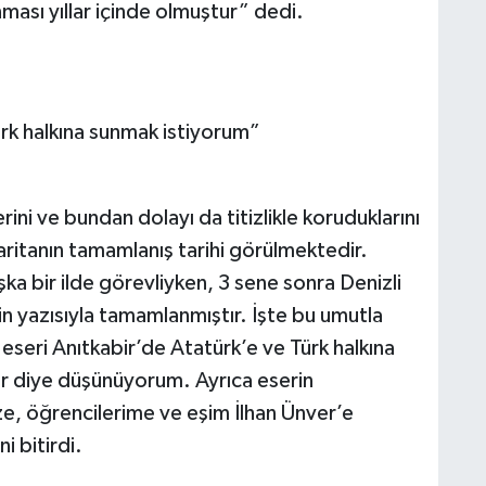
ası yıllar içinde olmuştur” dedi.
ürk halkına sunmak istiyorum”
ini ve bundan dolayı da titizlikle koruduklarını
ritanın tamamlanış tarihi görülmektedir.
aşka bir ilde görevliyken, 3 sene sonra Denizli
in yazısıyla tamamlanmıştır. İşte bu umutla
eseri Anıtkabir’de Atatürk’e ve Türk halkına
tır diye düşünüyorum. Ayrıca eserin
ize, öğrencilerime ve eşim İlhan Ünver’e
i bitirdi.