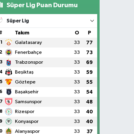
Süper Lig Puan Durumu
Süper Lig
#
Takım
O
P
1
Galatasaray
33
77
2
Fenerbahçe
33
73
3
Trabzonspor
33
69
4
Beşiktaş
33
59
5
Göztepe
33
55
6
Başakşehir
33
54
7
Samsunspor
33
48
8
Rizespor
33
40
9
Konyaspor
33
40
0
Alanyaspor
33
37