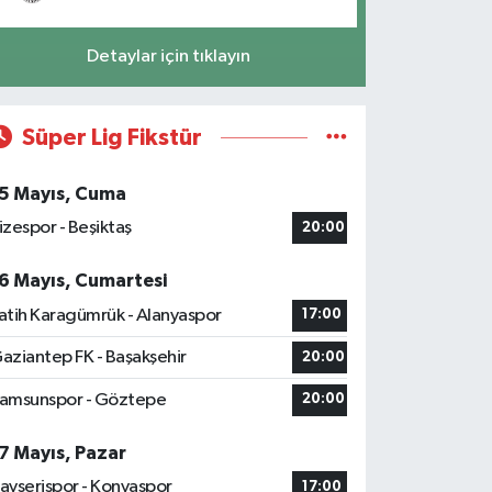
Detaylar için tıklayın
Süper Lig Fikstür
5 Mayıs, Cuma
izespor - Beşiktaş
20:00
6 Mayıs, Cumartesi
atih Karagümrük - Alanyaspor
17:00
aziantep FK - Başakşehir
20:00
amsunspor - Göztepe
20:00
7 Mayıs, Pazar
ayserispor - Konyaspor
17:00