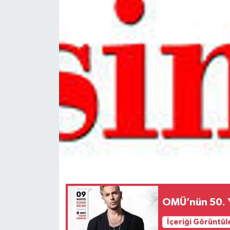
Spor
Teknoloji
Tokat Haberleri
Yaşam
OMÜ’nün 50. Yı
İçeriği Görüntül