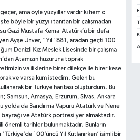
F
r geçer, ama öyle yüzyıllar vardır ki hem o
İşte böyle bir yüzyılı tanıtan bir çalışmadan
T
su Gazi Mustafa Kemal Atatürk’ü bir defa
K
yen Ayşe Ünver, “Yıl 1881, aradan geçti 100
A
duğum Denizli Kız Meslek Lisesinde bir çalışma
n’dan Atamızın huzuruna toprak
imizin valiliklerine birer dilekçe ile birer kese
 toprak ve varsa kum istedim. Gelen bu
e kullanarak bir Türkiye haritası oluşturdum. Bu
dan; Samsun, Amasya, Erzurum, Sivas, Ankara
, bu yolda da Bandırma Vapuru Atatürk ve Nene
 bayrağı ve Atatürk portresi yer almaktadır.
gili önemli tarihler bulunmaktadır. Bunların
 ’Türkiye’de 100’üncü Yıl Kutlanırken’ isimli bir