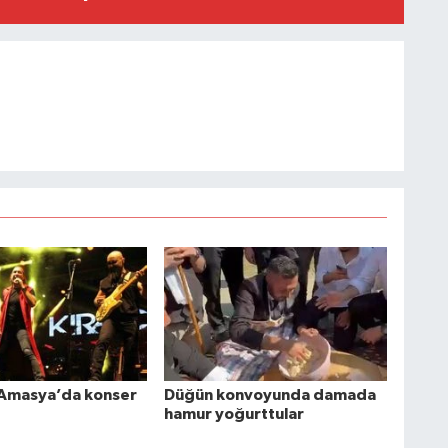
 Amasya’da konser
Düğün konvoyunda damada
hamur yoğurttular