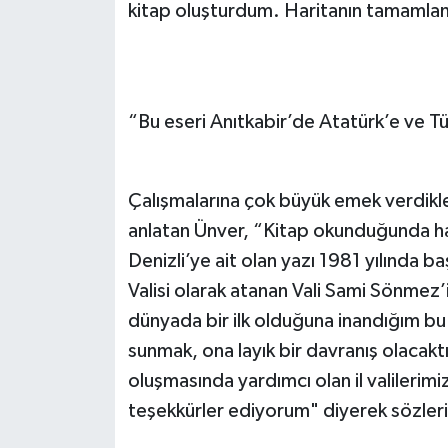
kitap oluşturdum. Haritanın tamamlanm
“Bu eseri Anıtkabir’de Atatürk’e ve T
Çalışmalarına çok büyük emek verdikler
anlatan Ünver, “Kitap okunduğunda ha
Denizli’ye ait olan yazı 1981 yılında b
Valisi olarak atanan Vali Sami Sönmez’
dünyada bir ilk olduğuna inandığım bu 
sunmak, ona layık bir davranış olacak
oluşmasında yardımcı olan il valilerim
teşekkürler ediyorum" diyerek sözlerin