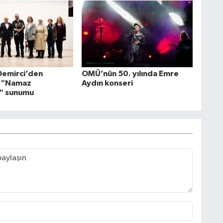
 Demirci’den
OMÜ’nün 50. yılında Emre
 "Namaz
Aydın konseri
i" sunumu