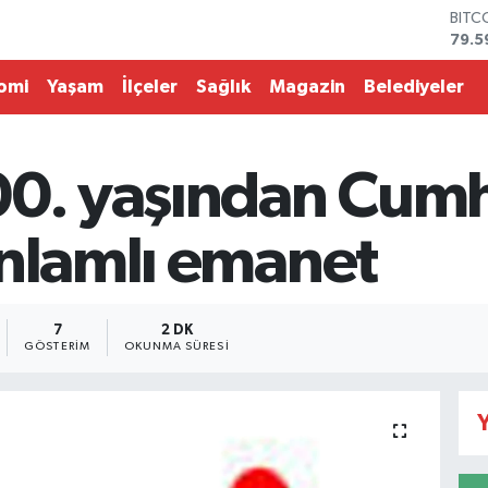
79.5
DOL
45,4
EUR
omi
Yaşam
İlçeler
Sağlık
Magazin
Belediyeler
53,3
STER
61,6
G.AL
00. yaşından Cumh
686
BİST
14.5
anlamlı emanet
7
2 DK
GÖSTERIM
OKUNMA SÜRESI
Y