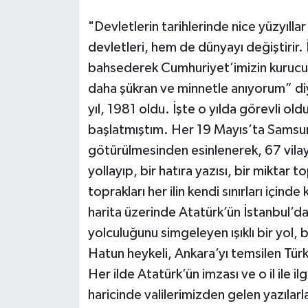
"Devletlerin tarihlerinde nice yüzyılla
devletleri, hem de dünyayı değiştirir. 
bahsederek Cumhuriyet’imizin kurucu
daha şükran ve minnetle anıyorum” di
yıl, 1981 oldu. İşte o yılda görevli ol
başlatmıştım. Her 19 Mayıs’ta Samsu
götürülmesinden esinlenerek, 67 vilayet
yollayıp, bir hatıra yazısı, bir miktar
toprakları her ilin kendi sınırları içind
harita üzerinde Atatürk’ün İstanbul’
yolculuğunu simgeleyen ışıklı bir yol
Hatun heykeli, Ankara’yı temsilen Türk
Her ilde Atatürk’ün imzası ve o il ile il
haricinde valilerimizden gelen yazılarla