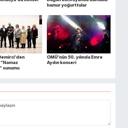
hamur yoğurttular
 Demirci’den
OMÜ’nün 50. yılında Emre
 "Namaz
Aydın konseri
i" sunumu