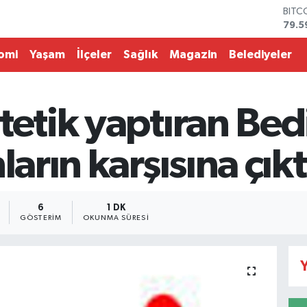
BITC
79.5
DOL
45,4
omi
Yaşam
İlçeler
Sağlık
Magazin
Belediyeler
EUR
53,3
STER
61,6
tetik yaptıran Bed
G.AL
686
BİST
ların karşısına çıkt
14.5
6
1 DK
GÖSTERIM
OKUNMA SÜRESI
Y