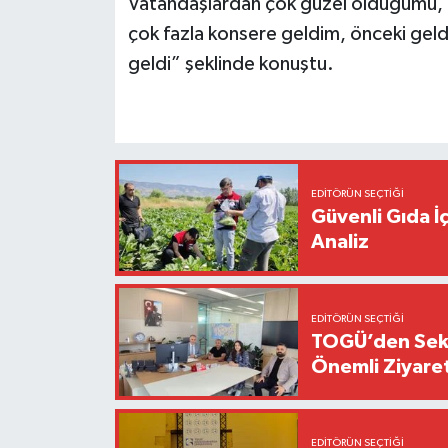
Vatandaşlardan çok güzel olduğumu, ç
çok fazla konsere geldim, önceki gel
geldi” şeklinde konuştu.
EDITÖRÜN SEÇTIĞI
Güvenli Gıda İ
Analiz
EDITÖRÜN SEÇTIĞI
TOGÜ’den Sektö
Önemli Ziyaret
EDITÖRÜN SEÇTIĞI