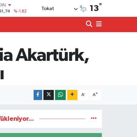
OIN
°
13
Tokat
91,74
%-1.82
AR
3620
%0.02
O
8690
%0.19
LİN
0380
%0.18
ia Akartürk,
TIN
2,09000
%0.19
100
ı
98,00
%0
-
+
A
A
ükleniyor...