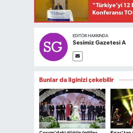
"Türkiye’yi 12 
Konferansı TO
EDITÖR HAKKINDA
Sesimiz Gazetesi A
Bunlar da ilginizi çekebilir
Çorum’daki düğün ünlüler
Kıraç’tan