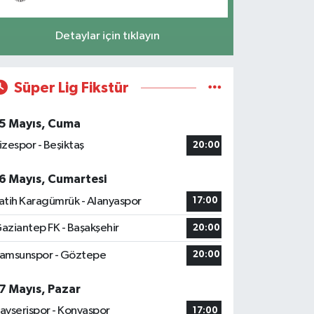
Detaylar için tıklayın
Süper Lig Fikstür
5 Mayıs, Cuma
izespor - Beşiktaş
20:00
6 Mayıs, Cumartesi
atih Karagümrük - Alanyaspor
17:00
aziantep FK - Başakşehir
20:00
amsunspor - Göztepe
20:00
7 Mayıs, Pazar
ayserispor - Konyaspor
17:00