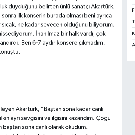
uluk duyduğunu belirten ünlü sanatçı Akartürk,
F
sonra ilk konserin burada olması beni ayrıca
T
dar sıcak, ne kadar sevecen olduğunu biliyorum.
hissediyorum. İnanılmaz bir halk vardı, çok
K
ulandırdı. Ben 6-7 aydır konsere çıkmadım.
A
konuştu.
öyleyen Akartürk, “Baştan sona kadar canlı
ın ayrı sevgisini ve ilgisini kazandım. Çoğu
n baştan sona canlı olarak okudum.