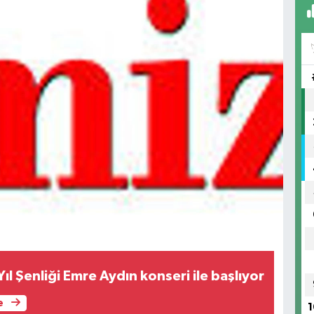
l Şenliği Emre Aydın konseri ile başlıyor
e
1