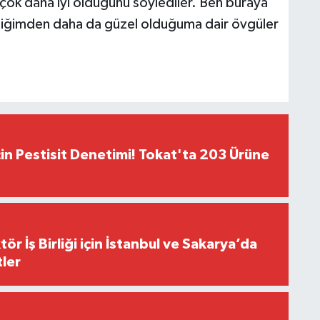
ok daha iyi olduğunu söylediler. Ben buraya
diğimden daha da güzel olduğuma dair övgüler
çin Pestisit Denetimi! Tokat'ta 203 Ürüne
r İş Birliği için İstanbul ve Sakarya’da
ler