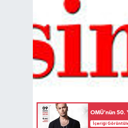
Spor
Teknoloji
Tokat Haberleri
Yaşam
OMÜ’nün 50. Yı
İçeriği Görüntül