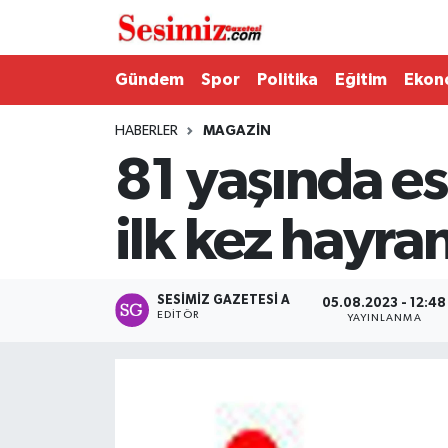
Dünya
Nöbetçi Eczaneler
Gündem
Spor
Politika
Eğitim
Ekon
Eğitim
Hava Durumu
HABERLER
MAGAZIN
81 yaşında es
Ekonomi
Namaz Vakitleri
ilk kez hayran
Genel
Trafik Durumu
Gündem
Süper Lig Puan Durumu ve Fikstür
SESIMIZ GAZETESI A
05.08.2023 - 12:48
EDITÖR
YAYINLANMA
Magazin
Tüm Manşetler
Politika
Son Dakika Haberleri
Sağlık
Haber Arşivi