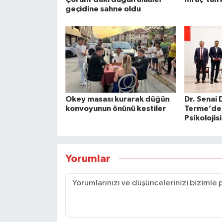
geçidine sahne oldu
Okey masası kurarak düğün
Dr. Senai
konvoyunun önünü kestiler
Terme’de
Psikolojis
Yorumlar