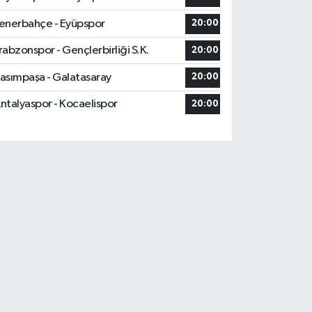
enerbahçe - Eyüpspor
20:00
rabzonspor - Gençlerbirliği S.K.
20:00
asımpaşa - Galatasaray
20:00
ntalyaspor - Kocaelispor
20:00