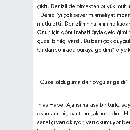
çıktı. Denizli’de olmaktan büyük mutl
“Denizli’yi çok severim ameliyatımdan 
mutlu etti. Denizli’nin halkının ne ka
Onun için gönül rahatlığıyla geldiğimi 
güzel bir ilgi vardı. Bu beni çok duyg
Ondan sonrada buraya geldim” diye 
“Güzel olduğuma dair övgüler geldi”
İhlas Haber Ajansı’na kısa bir türkü s
okumam, hiç banttan çaldırmadım. Halk
sanatçı yarı okuyor, yarı okumuyor be