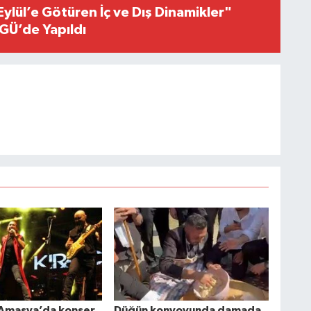
Eylül’e Götüren İç ve Dış Dinamikler"
GÜ’de Yapıldı
 Amasya’da konser
Düğün konvoyunda damada