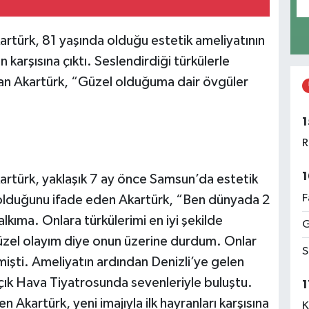
artürk, 81 yaşında olduğu estetik ameliyatının
n karşısına çıktı. Seslendirdiği türkülerle
an Akartürk, “Güzel olduğuma dair övgüler
1
R
1
kartürk, yaklaşık 7 ay önce Samsun’da estetik
F
ik olduğunu ifade eden Akartürk, “Ben dünyada 2
alkıma. Onlara türkülerimi en iyi şekilde
G
zel olayım diye onun üzerine durdum. Onlar
S
işti. Ameliyatın ardından Denizli’ye gelen
Açık Hava Tiyatrosunda sevenleriyle buluştu.
1
 Akartürk, yeni imajıyla ilk hayranları karşısına
K