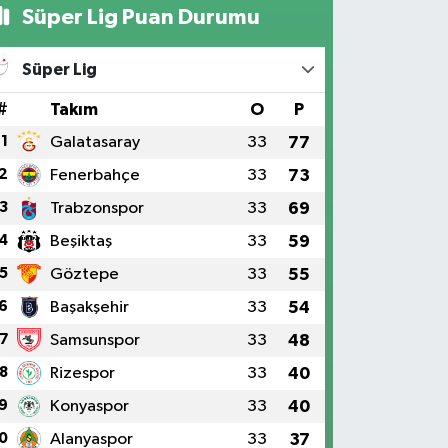
Süper Lig Puan Durumu
Süper Lig
#
Takım
O
P
1
Galatasaray
33
77
2
Fenerbahçe
33
73
3
Trabzonspor
33
69
4
Beşiktaş
33
59
5
Göztepe
33
55
6
Başakşehir
33
54
7
Samsunspor
33
48
8
Rizespor
33
40
9
Konyaspor
33
40
0
Alanyaspor
33
37