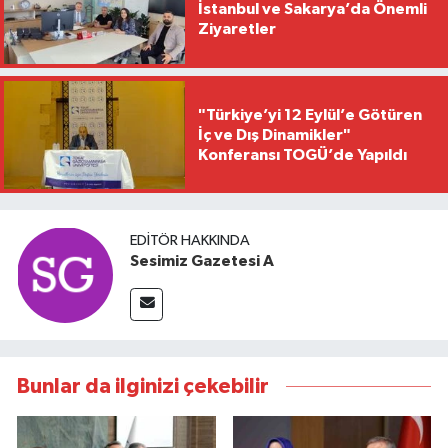
İstanbul ve Sakarya’da Önemli
Ziyaretler
"Türkiye’yi 12 Eylül’e Götüren
İç ve Dış Dinamikler"
Konferansı TOGÜ’de Yapıldı
EDITÖR HAKKINDA
Sesimiz Gazetesi A
Bunlar da ilginizi çekebilir