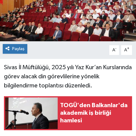
Spor
Teknoloji
Tokat Haberleri
Paylaş
-
+
A
A
Yaşam
Sivas İl Müftülüğü, 2025 yılı Yaz Kur’an Kurslarında
görev alacak din görevlilerine yönelik
bilgilendirme toplantısı düzenledi.
TOGÜ'den Balkanlar'da
akademik iş birliği
hamlesi