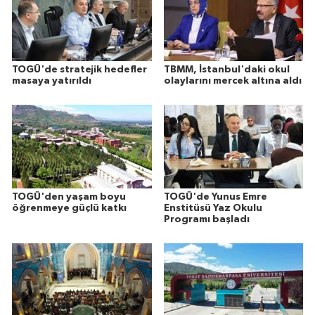
TOGÜ'de stratejik hedefler
TBMM, İstanbul'daki okul
masaya yatırıldı
olaylarını mercek altına aldı
TOGÜ'den yaşam boyu
TOGÜ'de Yunus Emre
öğrenmeye güçlü katkı
Enstitüsü Yaz Okulu
Programı başladı