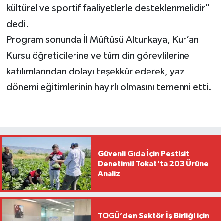
kültürel ve sportif faaliyetlerle desteklenmelidir"
dedi.
Program sonunda İl Müftüsü Altunkaya, Kur’an
Kursu öğreticilerine ve tüm din görevlilerine
katılımlarından dolayı teşekkür ederek, yaz
dönemi eğitimlerinin hayırlı olmasını temenni etti.
Güvenli Gıda İçin Pestisit
Denetimi! Tokat'ta 203 Ürüne
Analiz
TOGÜ’den Sektör İş Birliği için