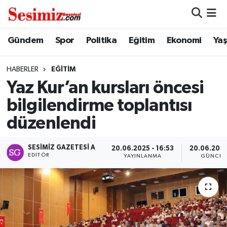
Dünya
Nöbetçi Eczaneler
Gündem
Spor
Politika
Eğitim
Ekonomi
Ya
Eğitim
Hava Durumu
HABERLER
EĞITIM
Yaz Kur’an kursları öncesi
Ekonomi
Namaz Vakitleri
bilgilendirme toplantısı
Genel
Trafik Durumu
düzenlendi
Gündem
Süper Lig Puan Durumu ve Fikstür
SESIMIZ GAZETESI A
20.06.2025 - 16:53
20.06.2025
EDITÖR
YAYINLANMA
GÜNCEL
Magazin
Tüm Manşetler
Politika
Son Dakika Haberleri
Sağlık
Haber Arşivi