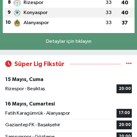
8
Rizespor
33
40
9
Konyaspor
33
40
10
Alanyaspor
33
37
Detaylar için tıklayın
Süper Lig Fikstür
15 Mayıs, Cuma
Rizespor - Beşiktaş
20:00
16 Mayıs, Cumartesi
Fatih Karagümrük - Alanyaspor
17:00
Gaziantep FK - Başakşehir
20:00
Samsunspor - Göztepe
20:00