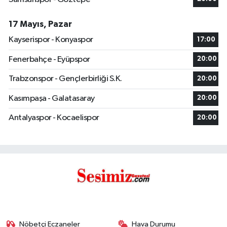
17 Mayıs, Pazar
Kayserispor - Konyaspor
17:00
Fenerbahçe - Eyüpspor
20:00
Trabzonspor - Gençlerbirliği S.K.
20:00
Kasımpaşa - Galatasaray
20:00
Antalyaspor - Kocaelispor
20:00
Nöbetçi Eczaneler
Hava Durumu