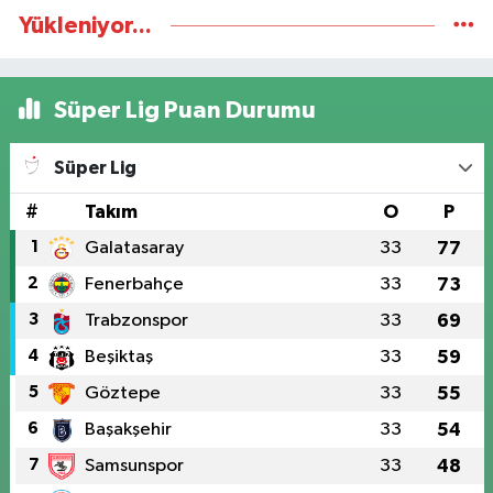
Yükleniyor...
Süper Lig Puan Durumu
Süper Lig
#
Takım
O
P
1
Galatasaray
33
77
2
Fenerbahçe
33
73
3
Trabzonspor
33
69
4
Beşiktaş
33
59
5
Göztepe
33
55
6
Başakşehir
33
54
7
Samsunspor
33
48