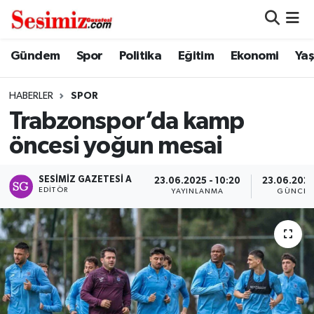
Dünya
Nöbetçi Eczaneler
Gündem
Spor
Politika
Eğitim
Ekonomi
Ya
Eğitim
Hava Durumu
HABERLER
SPOR
Trabzonspor’da kamp
Ekonomi
Namaz Vakitleri
öncesi yoğun mesai
Genel
Trafik Durumu
SESIMIZ GAZETESI A
23.06.2025 - 10:20
23.06.2025
EDITÖR
YAYINLANMA
GÜNCEL
Gündem
Süper Lig Puan Durumu ve Fikstür
Magazin
Tüm Manşetler
Politika
Son Dakika Haberleri
Sağlık
Haber Arşivi