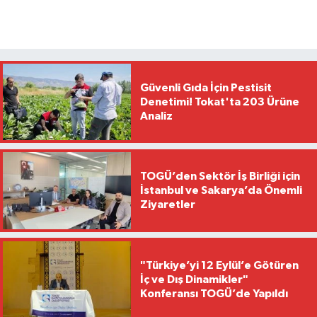
Güvenli Gıda İçin Pestisit
Denetimi! Tokat'ta 203 Ürüne
Analiz
TOGÜ’den Sektör İş Birliği için
İstanbul ve Sakarya’da Önemli
Ziyaretler
"Türkiye’yi 12 Eylül’e Götüren
İç ve Dış Dinamikler"
Konferansı TOGÜ’de Yapıldı