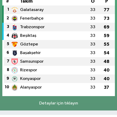
#
Takım
O
P
1
Galatasaray
33
77
2
Fenerbahçe
33
73
3
Trabzonspor
33
69
4
Beşiktaş
33
59
5
Göztepe
33
55
6
Başakşehir
33
54
7
Samsunspor
33
48
8
Rizespor
33
40
9
Konyaspor
33
40
10
Alanyaspor
33
37
Detaylar için tıklayın