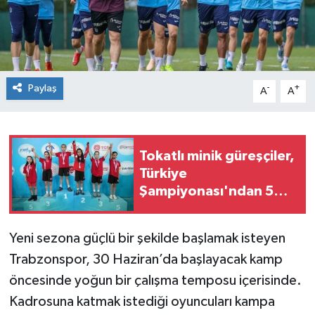
Spor
Teknoloji
Paylaş
-
+
A
A
Tokat Haberleri
Yaşam
Tokatlı minik güreşçiler,
Türkiye
Şampiyonası'ndan 5
madalyayla döndü
Yeni sezona güçlü bir şekilde başlamak isteyen
Trabzonspor, 30 Haziran’da başlayacak kamp
öncesinde yoğun bir çalışma temposu içerisinde.
Kadrosuna katmak istediği oyuncuları kampa