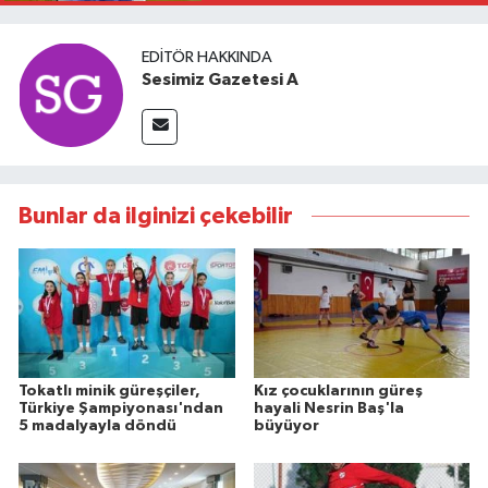
EDITÖR HAKKINDA
Sesimiz Gazetesi A
Bunlar da ilginizi çekebilir
Tokatlı minik güreşçiler,
Kız çocuklarının güreş
Türkiye Şampiyonası'ndan
hayali Nesrin Baş'la
5 madalyayla döndü
büyüyor