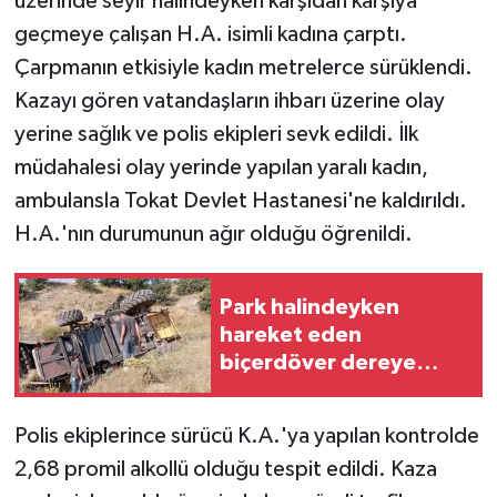
üzerinde seyir halindeyken karşıdan karşıya
geçmeye çalışan H.A. isimli kadına çarptı.
Çarpmanın etkisiyle kadın metrelerce sürüklendi.
Kazayı gören vatandaşların ihbarı üzerine olay
yerine sağlık ve polis ekipleri sevk edildi. İlk
müdahalesi olay yerinde yapılan yaralı kadın,
ambulansla Tokat Devlet Hastanesi'ne kaldırıldı.
H.A.'nın durumunun ağır olduğu öğrenildi.
Park halindeyken
hareket eden
biçerdöver dereye
devrildi
Polis ekiplerince sürücü K.A.'ya yapılan kontrolde
2,68 promil alkollü olduğu tespit edildi. Kaza