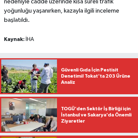
nedeniyle cadde üzerinde kısa süreli trafik
yoğunluğu yaşanırken, kazayla ilgili inceleme
başlatıldı.
Kaynak:
İHA
Güvenli Gıda İçin Pestisit
Denetimi! Tokat'ta 203 Ürüne
Analiz
TOGÜ’den Sektör İş Birliği için
İstanbul ve Sakarya’da Önemli
Ziyaretler