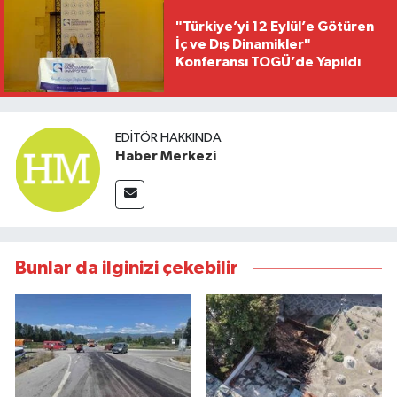
"Türkiye’yi 12 Eylül’e Götüren
İç ve Dış Dinamikler"
Konferansı TOGÜ’de Yapıldı
EDITÖR HAKKINDA
Haber Merkezi
Bunlar da ilginizi çekebilir