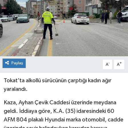
Spor
Teknoloji
Tokat Haberleri
Yaşam
Paylaş
-
+
A
A
Tokat'ta alkollü sürücünün çarptığı kadın ağır
yaralandı.
Kaza, Ayhan Çevik Caddesi üzerinde meydana
geldi. İddiaya göre, K.A. (35) idaresindeki 60
AFM 804 plakalı Hyundai marka otomobil, cadde