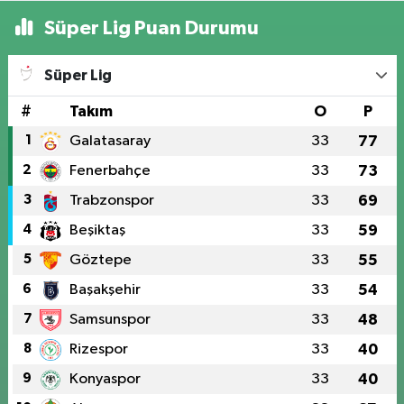
Süper Lig Puan Durumu
Süper Lig
#
Takım
O
P
1
Galatasaray
33
77
2
Fenerbahçe
33
73
3
Trabzonspor
33
69
4
Beşiktaş
33
59
5
Göztepe
33
55
6
Başakşehir
33
54
7
Samsunspor
33
48
8
Rizespor
33
40
9
Konyaspor
33
40