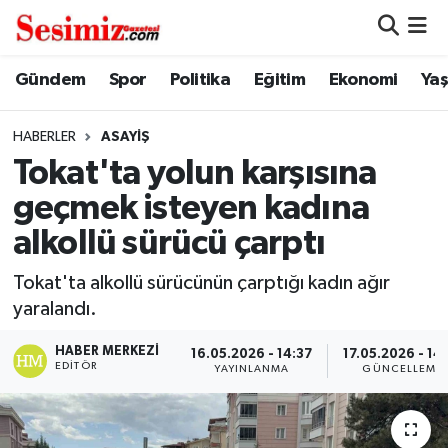
Dünya
Nöbetçi Eczaneler
Gündem
Spor
Politika
Eğitim
Ekonomi
Ya
Eğitim
Hava Durumu
HABERLER
ASAYIŞ
Tokat'ta yolun karşısına
Ekonomi
Namaz Vakitleri
geçmek isteyen kadına
Genel
Trafik Durumu
alkollü sürücü çarptı
Gündem
Süper Lig Puan Durumu ve Fikstür
Tokat'ta alkollü sürücünün çarptığı kadın ağır
yaralandı.
Magazin
Tüm Manşetler
HABER MERKEZI
16.05.2026 - 14:37
17.05.2026 - 14
EDITÖR
YAYINLANMA
GÜNCELLEME
Politika
Son Dakika Haberleri
Sağlık
Haber Arşivi