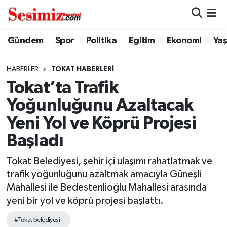
Dünya
Nöbetçi Eczaneler
Gündem
Spor
Politika
Eğitim
Ekonomi
Ya
Eğitim
Hava Durumu
HABERLER
TOKAT HABERLERI
Tokat’ta Trafik
Ekonomi
Namaz Vakitleri
Yoğunluğunu Azaltacak
Genel
Trafik Durumu
Yeni Yol ve Köprü Projesi
Başladı
Gündem
Süper Lig Puan Durumu ve Fikstür
Tokat Belediyesi, şehir içi ulaşımı rahatlatmak ve
Magazin
Tüm Manşetler
trafik yoğunluğunu azaltmak amacıyla Güneşli
Mahallesi ile Bedestenlioğlu Mahallesi arasında
Politika
Son Dakika Haberleri
yeni bir yol ve köprü projesi başlattı.
Sağlık
Haber Arşivi
#Tokat belediyesi