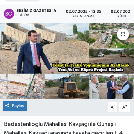
Spor
SESIMIZ GAZETESI A
02.07.2025 - 13:35
02.07.2025 
EDITÖR
YAYINLANMA
GÜNCELL
Teknoloji
Tokat Haberleri
Yaşam
Paylaş
-
+
A
A
Bedestenlioğlu Mahallesi Kavşağı ile Güneşli
Mahallesi Kavşağı arasında hayata geçirilen 1.4