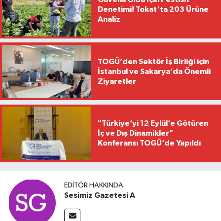
Denetimi! Tokat'ta 203 Ürüne
Analiz
TOGÜ’den Sektör İş Birliği için
İstanbul ve Sakarya’da Önemli
Ziyaretler
"Türkiye’yi 12 Eylül’e Götüren
İç ve Dış Dinamikler"
Konferansı TOGÜ’de Yapıldı
EDITÖR HAKKINDA
Sesimiz Gazetesi A