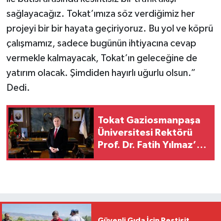
sağlayacağız. Tokat’ımıza söz verdiğimiz her
projeyi bir bir hayata geçiriyoruz. Bu yol ve köprü
çalışmamız, sadece bugünün ihtiyacına cevap
vermekle kalmayacak, Tokat’ın geleceğine de
yatırım olacak. Şimdiden hayırlı uğurlu olsun.”
Dedi.
Tokat Gaziosmanpaşa
Üniversitesi Rektörü
Prof. Dr. Fatih Yılmaz’ın
Ramazan Bayramı
Mesajı:
Güvenli Gıda İçin Pestisit