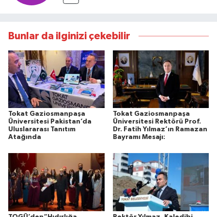
Bunlar da ilginizi çekebilir
Tokat Gaziosmanpaşa
Tokat Gaziosmanpaşa
Üniversitesi Pakistan’da
Üniversitesi Rektörü Prof.
Uluslararası Tanıtım
Dr. Fatih Yılmaz’ın Ramazan
Atağında
Bayramı Mesajı:
TOGÜ’den“Hıdırlığa
Rektör Yılmaz, Kaledibi