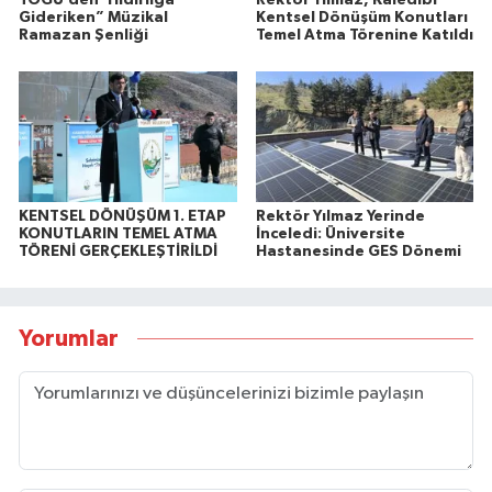
Gideriken” Müzikal
Kentsel Dönüşüm Konutları
Ramazan Şenliği
Temel Atma Törenine Katıldı
KENTSEL DÖNÜŞÜM 1. ETAP
Rektör Yılmaz Yerinde
KONUTLARIN TEMEL ATMA
İnceledi: Üniversite
TÖRENİ GERÇEKLEŞTİRİLDİ
Hastanesinde GES Dönemi
Yorumlar