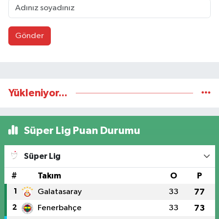
Gönder
Yükleniyor...
Süper Lig Puan Durumu
Süper Lig
#
Takım
O
P
1
Galatasaray
33
77
2
Fenerbahçe
33
73