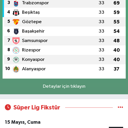
3
Trabzonspor
33
69
4
Beşiktaş
33
59
5
Göztepe
33
55
6
Başakşehir
33
54
7
Samsunspor
33
48
8
Rizespor
33
40
9
Konyaspor
33
40
10
Alanyaspor
33
37
Detaylar için tıklayın
Süper Lig Fikstür
15 Mayıs, Cuma