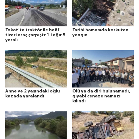
Tokat'ta traktör ile hafif
Tarihi hamamda korkutan
ticari araç çarpıştı: 1'i ağır 5
yangın
yaralı
Anne ve 2 yaşındaki oğlu
Ölü ya da diri bulunamadı,
kazada yaralandı
gıyabi cenaze namazı
kılındı