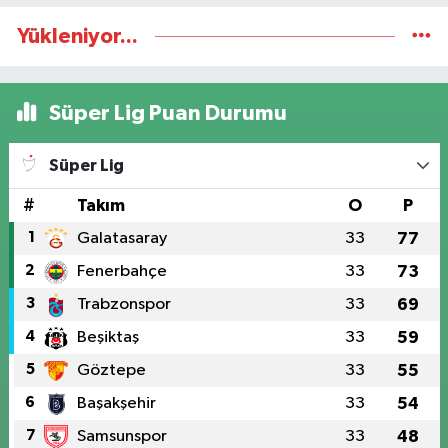
Yükleniyor...
Süper Lig Puan Durumu
Süper Lig
#
Takım
O
P
1
Galatasaray
33
77
2
Fenerbahçe
33
73
3
Trabzonspor
33
69
4
Beşiktaş
33
59
5
Göztepe
33
55
6
Başakşehir
33
54
7
Samsunspor
33
48