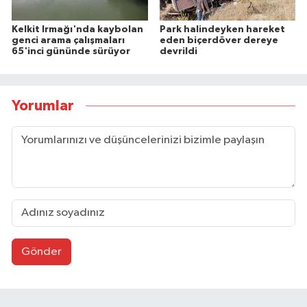
Kelkit Irmağı'nda kaybolan
Park halindeyken hareket
genci arama çalışmaları
eden biçerdöver dereye
65'inci gününde sürüyor
devrildi
Yorumlar
Gönder