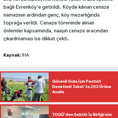
bağlı Evrenköy'e getirildi. Köyde kılınan cenaze
namazının ardından genç, köy mezarlığında
toprağa verildi. Cenaze töreninde alınan
önlemler kapsamında, naaşın cenaze aracından
çıkarılmaması ise dikkat çekti.
Kaynak:
İHA
Güvenli Gıda İçin Pestisit
Denetimi! Tokat'ta 203 Ürüne
Analiz
TOGÜ’den Sektör İş Birliği için