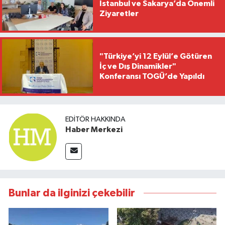
İstanbul ve Sakarya’da Önemli
Ziyaretler
"Türkiye’yi 12 Eylül’e Götüren
İç ve Dış Dinamikler"
Konferansı TOGÜ’de Yapıldı
EDITÖR HAKKINDA
Haber Merkezi
Bunlar da ilginizi çekebilir