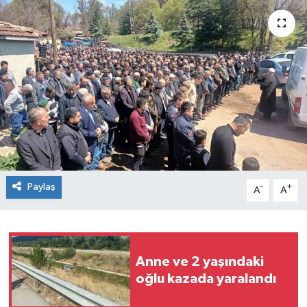
Spor
Teknoloji
Tokat Haberleri
Yaşam
Paylaş
-
+
A
A
Anne ve 2 yaşındaki
oğlu kazada yaralandı