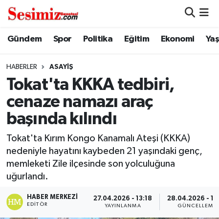
Dünya
Nöbetçi Eczaneler
Gündem
Spor
Politika
Eğitim
Ekonomi
Ya
Eğitim
Hava Durumu
HABERLER
ASAYIŞ
Tokat'ta KKKA tedbiri,
Ekonomi
Namaz Vakitleri
cenaze namazı araç
Genel
Trafik Durumu
başında kılındı
Gündem
Süper Lig Puan Durumu ve Fikstür
Tokat'ta Kırım Kongo Kanamalı Ateşi (KKKA)
nedeniyle hayatını kaybeden 21 yaşındaki genç,
Magazin
Tüm Manşetler
memleketi Zile ilçesinde son yolculuğuna
uğurlandı.
Politika
Son Dakika Haberleri
HABER MERKEZI
27.04.2026 - 13:18
28.04.2026 - 10
EDITÖR
YAYINLANMA
GÜNCELLEME
Sağlık
Haber Arşivi