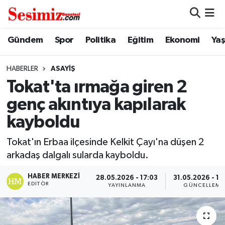
Dünya
Nöbetçi Eczaneler
Gündem
Spor
Politika
Eğitim
Ekonomi
Ya
Eğitim
Hava Durumu
HABERLER
ASAYIŞ
Tokat'ta ırmağa giren 2
Ekonomi
Namaz Vakitleri
genç akıntıya kapılarak
Genel
Trafik Durumu
kayboldu
Gündem
Süper Lig Puan Durumu ve Fikstür
Tokat'ın Erbaa ilçesinde Kelkit Çayı'na düşen 2
arkadaş dalgalı sularda kayboldu.
Magazin
Tüm Manşetler
HABER MERKEZI
28.05.2026 - 17:03
31.05.2026 - 12
EDITÖR
YAYINLANMA
GÜNCELLEME
Politika
Son Dakika Haberleri
Sağlık
Haber Arşivi