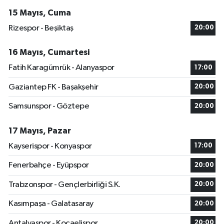
15 Mayıs, Cuma
Rizespor - Beşiktaş
20:00
16 Mayıs, Cumartesi
Fatih Karagümrük - Alanyaspor
17:00
Gaziantep FK - Başakşehir
20:00
Samsunspor - Göztepe
20:00
17 Mayıs, Pazar
Kayserispor - Konyaspor
17:00
Fenerbahçe - Eyüpspor
20:00
Trabzonspor - Gençlerbirliği S.K.
20:00
Kasımpaşa - Galatasaray
20:00
Antalyaspor - Kocaelispor
20:00