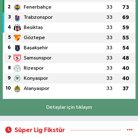
2
Fenerbahçe
33
73
3
Trabzonspor
33
69
4
Beşiktaş
33
59
5
Göztepe
33
55
6
Başakşehir
33
54
7
Samsunspor
33
48
8
Rizespor
33
40
9
Konyaspor
33
40
10
Alanyaspor
33
37
Detaylar için tıklayın
Süper Lig Fikstür