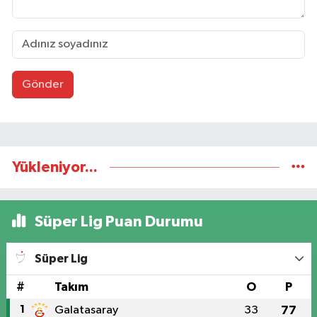
Gönder
Yükleniyor...
Süper Lig Puan Durumu
Süper Lig
#
Takım
O
P
1
Galatasaray
33
77