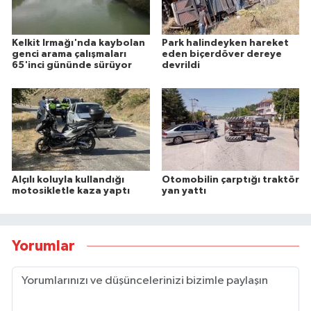
Kelkit Irmağı'nda kaybolan
Park halindeyken hareket
genci arama çalışmaları
eden biçerdöver dereye
65'inci gününde sürüyor
devrildi
Alçılı koluyla kullandığı
Otomobilin çarptığı traktör
motosikletle kaza yaptı
yan yattı
Yorumlar