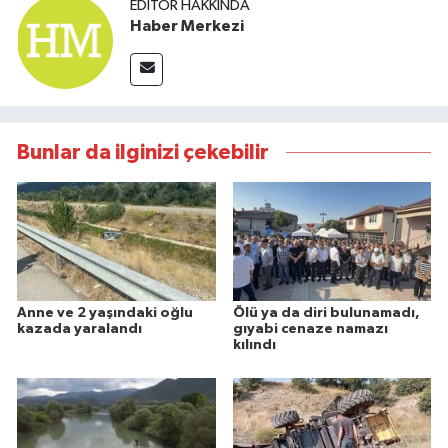
EDITÖR HAKKINDA
Haber Merkezi
Bunlar da ilginizi çekebilir
Anne ve 2 yaşındaki oğlu
Ölü ya da diri bulunamadı,
kazada yaralandı
gıyabi cenaze namazı
kılındı