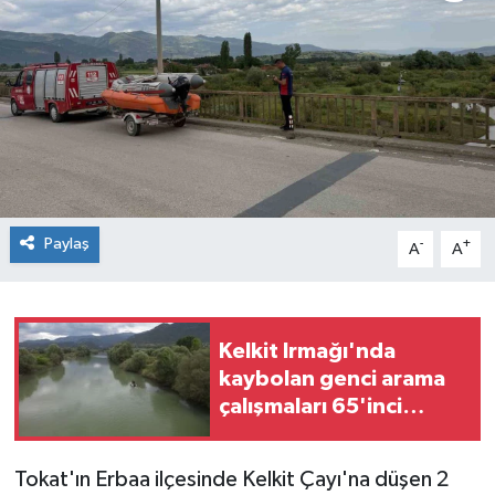
Spor
Teknoloji
Tokat Haberleri
Yaşam
Paylaş
-
+
A
A
Kelkit Irmağı'nda
kaybolan genci arama
çalışmaları 65'inci
gününde sürüyor
Tokat'ın Erbaa ilçesinde Kelkit Çayı'na düşen 2