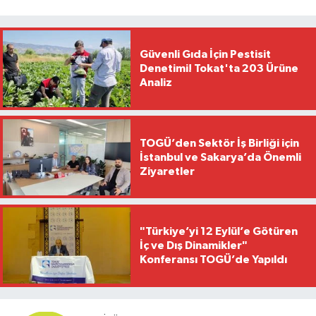
Güvenli Gıda İçin Pestisit
Denetimi! Tokat'ta 203 Ürüne
Analiz
TOGÜ’den Sektör İş Birliği için
İstanbul ve Sakarya’da Önemli
Ziyaretler
"Türkiye’yi 12 Eylül’e Götüren
İç ve Dış Dinamikler"
Konferansı TOGÜ’de Yapıldı