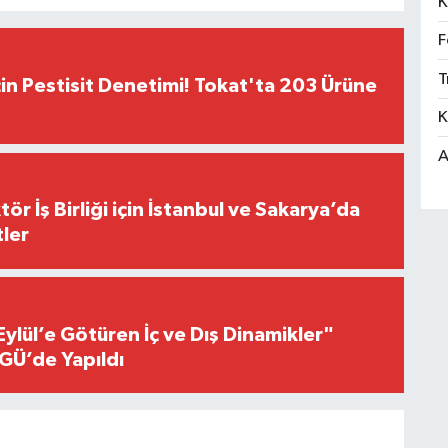
K
F
T
çin Pestisit Denetimi! Tokat'ta 203 Ürüne
K
A
r İş Birliği için İstanbul ve Sakarya’da
ler
Eylül’e Götüren İç ve Dış Dinamikler"
GÜ’de Yapıldı