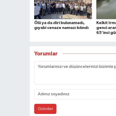
Ölü ya da diri bulunamadı,
Kelkit Ir
gıyabi cenaze namazı kılındı
genci ara
65'inci g
Yorumlar
Gönder