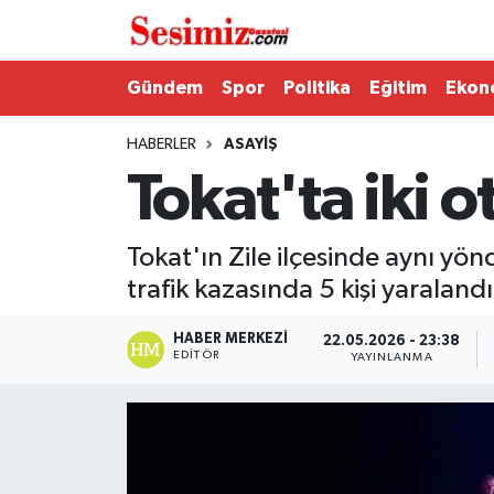
Dünya
Nöbetçi Eczaneler
Gündem
Spor
Politika
Eğitim
Ekon
Eğitim
Hava Durumu
HABERLER
ASAYIŞ
Tokat'ta iki o
Ekonomi
Namaz Vakitleri
Genel
Trafik Durumu
Tokat'ın Zile ilçesinde aynı yö
trafik kazasında 5 kişi yaralandı
Gündem
Süper Lig Puan Durumu ve Fikstür
HABER MERKEZI
22.05.2026 - 23:38
EDITÖR
YAYINLANMA
Magazin
Tüm Manşetler
Politika
Son Dakika Haberleri
Sağlık
Haber Arşivi