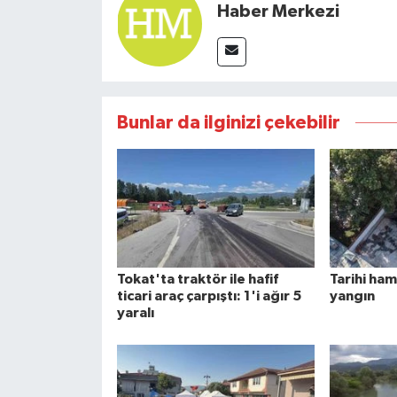
Haber Merkezi
Bunlar da ilginizi çekebilir
Tokat'ta traktör ile hafif
Tarihi ha
ticari araç çarpıştı: 1'i ağır 5
yangın
yaralı