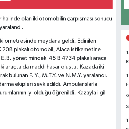
ir halinde olan iki otomobilin çarpışması sonucu
yaralandı.
 kilometresinde meydana geldi. Edinilen
K 208 plakalı otomobil, Alaca istikametine
1
n E.B. yönetimindeki 45 B 4734 plakalı araca
R
iki araçta da maddi hasar oluştu. Kazada iki
rak bulunan F. Y., M.T.Y. ve N.M.Y. yaralandı.
1
ndarma ekipleri sevk edildi. Ambulanslarla
F
urumlarının iyi olduğu öğrenildi. Kazayla ilgili
G
S
1