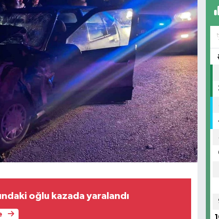
ındaki oğlu kazada yaralandı
e
1