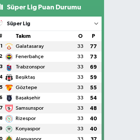
Süper Lig Puan Durumu
Süper Lig
#
Takım
O
P
1
Galatasaray
33
77
2
Fenerbahçe
33
73
3
Trabzonspor
33
69
4
Beşiktaş
33
59
5
Göztepe
33
55
6
Başakşehir
33
54
7
Samsunspor
33
48
8
Rizespor
33
40
9
Konyaspor
33
40
0
Alanyaspor
33
37