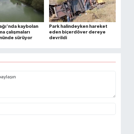
mağı'nda kaybolan
Park halindeyken hareket
ma çalışmaları
eden biçerdöver dereye
ününde sürüyor
devrildi