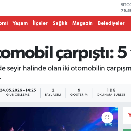
BITC
79.5
DOL
45,4
omi
Yaşam
İlçeler
Sağlık
Magazin
Belediyeler
EUR
53,3
STER
61,6
tomobil çarpıştı: 5 
G.AL
686
BİST
nde seyir halinde olan iki otomobilin çarp
14.5
.
24.05.2026 - 14:25
2
9
1 DK
GÜNCELLEME
PAYLAŞIM
GÖSTERIM
OKUNMA SÜRESI
Y