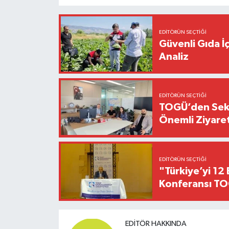
EDITÖRÜN SEÇTIĞI
Güvenli Gıda İ
Analiz
EDITÖRÜN SEÇTIĞI
TOGÜ’den Sektö
Önemli Ziyaret
EDITÖRÜN SEÇTIĞI
"Türkiye’yi 12 
Konferansı TO
EDITÖR HAKKINDA