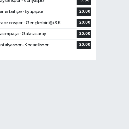
ayserispor - Konyaspor
17:00
enerbahçe - Eyüpspor
20:00
rabzonspor - Gençlerbirliği S.K.
20:00
asımpaşa - Galatasaray
20:00
ntalyaspor - Kocaelispor
20:00