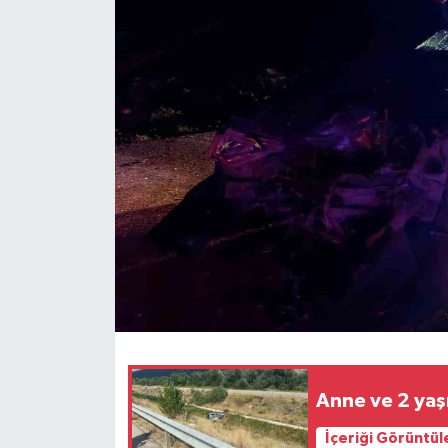
Spor
Teknoloji
Tokat Haberleri
Yaşam
Anne ve 2 yaş
İçeriği Görüntül