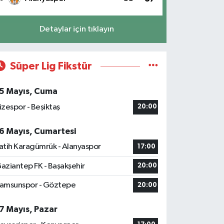
Detaylar için tıklayın
Süper Lig Fikstür
5 Mayıs, Cuma
izespor - Beşiktaş
20:00
6 Mayıs, Cumartesi
atih Karagümrük - Alanyaspor
17:00
aziantep FK - Başakşehir
20:00
amsunspor - Göztepe
20:00
7 Mayıs, Pazar