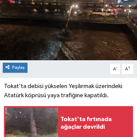
Spor
Teknoloji
Tokat Haberleri
Yaşam
Paylaş
-
+
A
A
Tokat'ta debisi yükselen Yeşilırmak üzerindeki
Atatürk köprüsü yaya trafiğine kapatıldı.
Tokat'ta fırtınada
ağaçlar devrildi