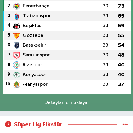
2
Fenerbahçe
33
73
3
Trabzonspor
33
69
4
Beşiktaş
33
59
5
Göztepe
33
55
6
Başakşehir
33
54
7
Samsunspor
33
48
8
Rizespor
33
40
9
Konyaspor
33
40
10
Alanyaspor
33
37
Detaylar için tıklayın
Süper Lig Fikstür