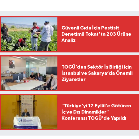
Güvenli Gıda İçin Pestisit
Denetimi! Tokat'ta 203 Ürüne
Analiz
TOGÜ’den Sektör İş Birliği için
İstanbul ve Sakarya’da Önemli
Ziyaretler
"Türkiye’yi 12 Eylül’e Götüren
İç ve Dış Dinamikler"
Konferansı TOGÜ’de Yapıldı