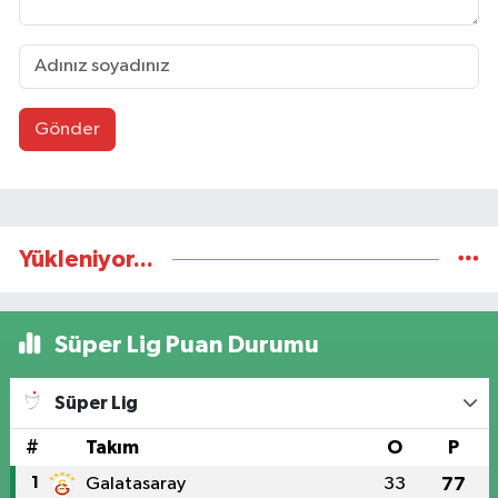
Gönder
Yükleniyor...
Süper Lig Puan Durumu
Süper Lig
#
Takım
O
P
1
Galatasaray
33
77