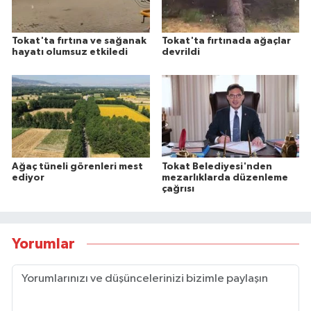
Tokat'ta fırtına ve sağanak
Tokat'ta fırtınada ağaçlar
hayatı olumsuz etkiledi
devrildi
Ağaç tüneli görenleri mest
Tokat Belediyesi'nden
ediyor
mezarlıklarda düzenleme
çağrısı
Yorumlar