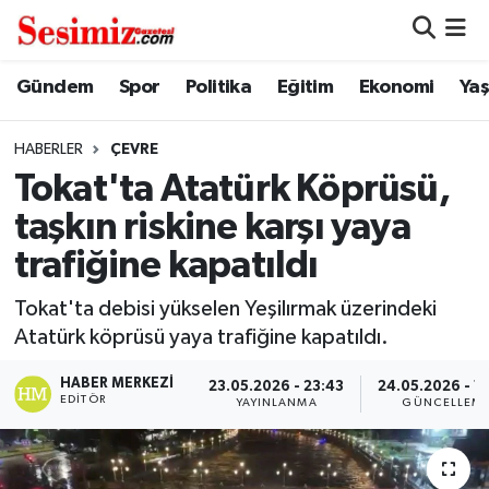
Dünya
Nöbetçi Eczaneler
Gündem
Spor
Politika
Eğitim
Ekonomi
Ya
Eğitim
Hava Durumu
HABERLER
ÇEVRE
Tokat'ta Atatürk Köprüsü,
Ekonomi
Namaz Vakitleri
taşkın riskine karşı yaya
Genel
Trafik Durumu
trafiğine kapatıldı
Gündem
Süper Lig Puan Durumu ve Fikstür
Tokat'ta debisi yükselen Yeşilırmak üzerindeki
Atatürk köprüsü yaya trafiğine kapatıldı.
Magazin
Tüm Manşetler
HABER MERKEZI
23.05.2026 - 23:43
24.05.2026 - 1
EDITÖR
YAYINLANMA
GÜNCELLEM
Politika
Son Dakika Haberleri
Sağlık
Haber Arşivi