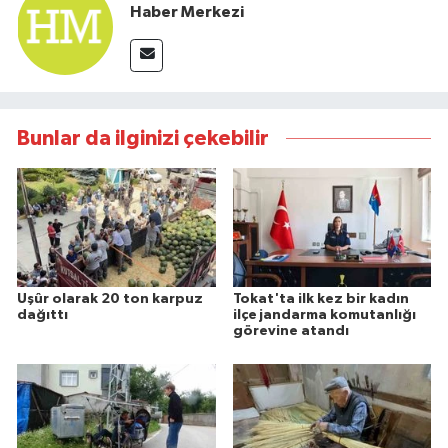
Haber Merkezi
Bunlar da ilginizi çekebilir
Uşûr olarak 20 ton karpuz
Tokat'ta ilk kez bir kadın
dağıttı
ilçe jandarma komutanlığı
görevine atandı