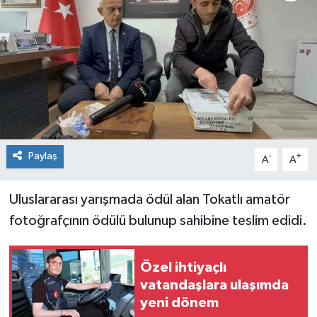
Spor
Teknoloji
Tokat Haberleri
Yaşam
Paylaş
-
+
A
A
Uluslararası yarışmada ödül alan Tokatlı amatör
fotoğrafçının ödülü bulunup sahibine teslim edidi.
Özel ihtiyaçlı
vatandaşlara ulaşımda
yeni dönem