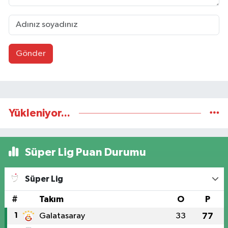
Gönder
Yükleniyor...
Süper Lig Puan Durumu
Süper Lig
#
Takım
O
P
1
Galatasaray
33
77