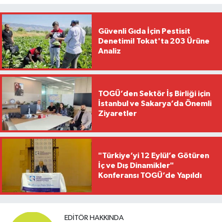
Güvenli Gıda İçin Pestisit
Denetimi! Tokat'ta 203 Ürüne
Analiz
TOGÜ’den Sektör İş Birliği için
İstanbul ve Sakarya’da Önemli
Ziyaretler
"Türkiye’yi 12 Eylül’e Götüren
İç ve Dış Dinamikler"
Konferansı TOGÜ’de Yapıldı
EDITÖR HAKKINDA