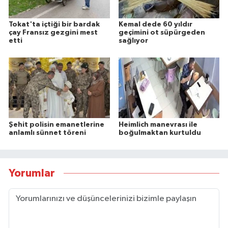
Tokat'ta içtiği bir bardak
Kemal dede 60 yıldır
çay Fransız gezgini mest
geçimini ot süpürgeden
etti
sağlıyor
Şehit polisin emanetlerine
Heimlich manevrası ile
anlamlı sünnet töreni
boğulmaktan kurtuldu
Yorumlar