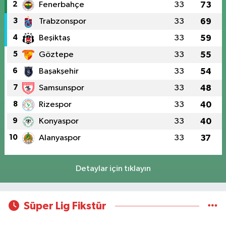
2
Fenerbahçe
33
73
3
Trabzonspor
33
69
4
Beşiktaş
33
59
5
Göztepe
33
55
6
Başakşehir
33
54
7
Samsunspor
33
48
8
Rizespor
33
40
9
Konyaspor
33
40
10
Alanyaspor
33
37
Detaylar için tıklayın
Süper Lig Fikstür