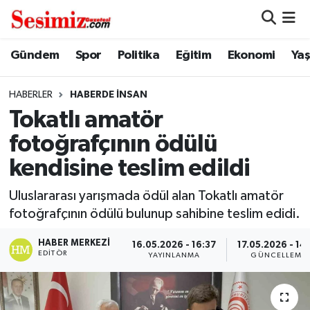
Dünya
Nöbetçi Eczaneler
Gündem
Spor
Politika
Eğitim
Ekonomi
Ya
Eğitim
Hava Durumu
HABERLER
HABERDE INSAN
Tokatlı amatör
Ekonomi
Namaz Vakitleri
fotoğrafçının ödülü
Genel
Trafik Durumu
kendisine teslim edildi
Gündem
Süper Lig Puan Durumu ve Fikstür
Uluslararası yarışmada ödül alan Tokatlı amatör
fotoğrafçının ödülü bulunup sahibine teslim edidi.
Magazin
Tüm Manşetler
HABER MERKEZI
16.05.2026 - 16:37
17.05.2026 - 14
EDITÖR
YAYINLANMA
GÜNCELLEME
Politika
Son Dakika Haberleri
Sağlık
Haber Arşivi