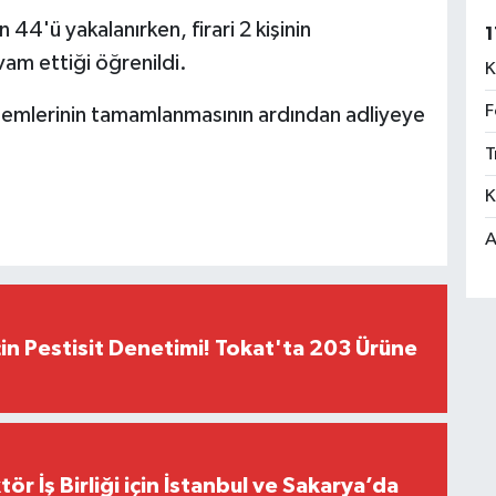
'ü yakalanırken, firari 2 kişinin
1
am ettiği öğrenildi.
K
F
işlemlerinin tamamlanmasının ardından adliyeye
T
K
A
çin Pestisit Denetimi! Tokat'ta 203 Ürüne
r İş Birliği için İstanbul ve Sakarya’da