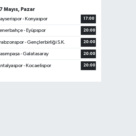
7 Mayıs, Pazar
ayserispor - Konyaspor
17:00
enerbahçe - Eyüpspor
20:00
rabzonspor - Gençlerbirliği S.K.
20:00
asımpaşa - Galatasaray
20:00
ntalyaspor - Kocaelispor
20:00