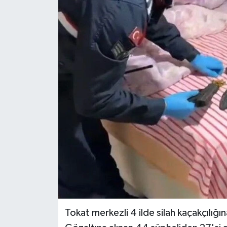
Spor
Teknoloji
Tokat Haberleri
Yaşam
Tokat merkezli 4 ilde silah kaçakçılığ