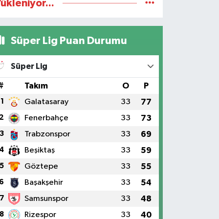
ükleniyor...
Süper Lig Puan Durumu
Süper Lig
#
Takım
O
P
1
Galatasaray
33
77
2
Fenerbahçe
33
73
3
Trabzonspor
33
69
4
Beşiktaş
33
59
5
Göztepe
33
55
6
Başakşehir
33
54
7
Samsunspor
33
48
8
Rizespor
33
40