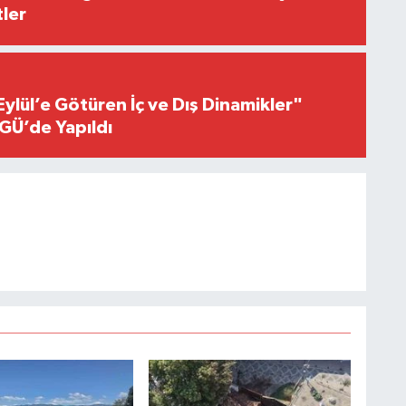
ler
Eylül’e Götüren İç ve Dış Dinamikler"
GÜ’de Yapıldı