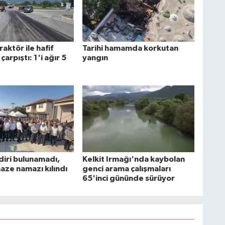
raktör ile hafif
Tarihi hamamda korkutan
 çarpıştı: 1'i ağır 5
yangın
diri bulunamadı,
Kelkit Irmağı'nda kaybolan
aze namazı kılındı
genci arama çalışmaları
65'inci gününde sürüyor