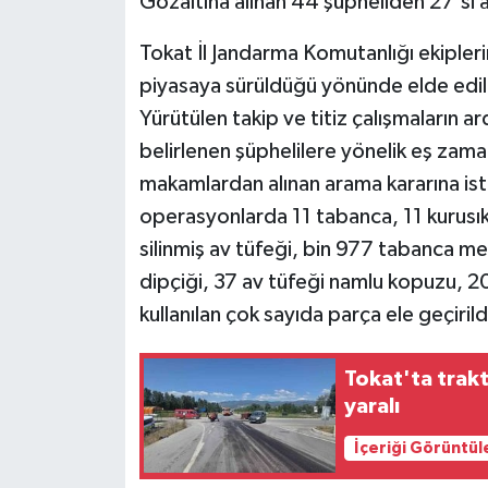
Gözaltına alınan 44 şüpheliden 27'si a
Tokat İl Jandarma Komutanlığı ekiplerinc
piyasaya sürüldüğü yönünde elde edilen
Yürütülen takip ve titiz çalışmaların a
belirlenen şüphelilere yönelik eş zama
makamlardan alınan arama kararına is
operasyonlarda 11 tabanca, 11 kurusık
silinmiş av tüfeği, bin 977 tabanca merm
dipçiği, 37 av tüfeği namlu kopuzu, 20
kullanılan çok sayıda parça ele geçirild
Tokat'ta traktö
yaralı
İçeriği Görüntül