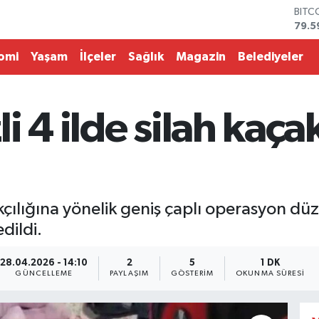
79.5
DOL
45,4
EUR
omi
Yaşam
İlçeler
Sağlık
Magazin
Belediyeler
53,3
STER
61,6
G.AL
 4 ilde silah kaçak
686
BİST
14.5
akçılığına yönelik geniş çaplı operasyon dü
dildi.
28.04.2026 - 14:10
2
5
1 DK
GÜNCELLEME
PAYLAŞIM
GÖSTERIM
OKUNMA SÜRESI