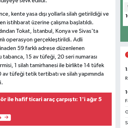
dliyeye sevk edildi.
e, kente yasa dışı yollarla silah getirildiği ve
1
 istihbarat üzerine çalışma başlatıldı.
rdından Tokat, İstanbul, Konya ve Sivas'ta
nlı operasyon gerçekleştirildi. Adli
tinaden 59 farklı adrese düzenlenen
ı tabanca, 15 av tüfeği, 20 seri numarası
isi, 1 silah tamirhanesi ile birlikte 14 tüfek
1
 av tüfeği tetik tertibatı ve silah yapımında
R
i.
1
r ile hafif ticari araç çarpıştı: 1'i ağır 5
F
G
e
S