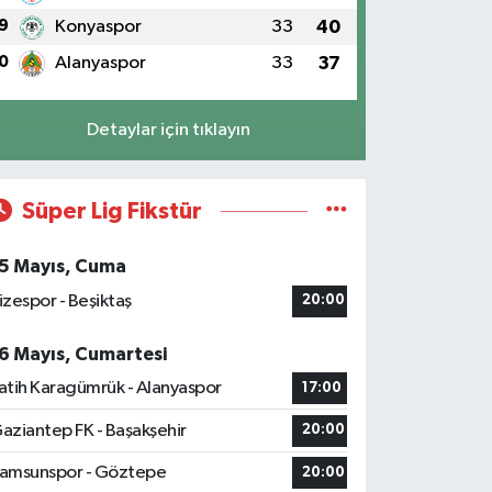
9
Konyaspor
33
40
0
Alanyaspor
33
37
Detaylar için tıklayın
Süper Lig Fikstür
5 Mayıs, Cuma
izespor - Beşiktaş
20:00
6 Mayıs, Cumartesi
atih Karagümrük - Alanyaspor
17:00
aziantep FK - Başakşehir
20:00
amsunspor - Göztepe
20:00