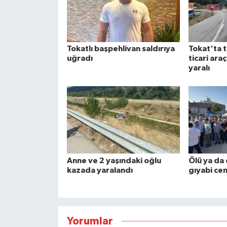
Tokatlı başpehlivan saldırıya
Tokat'ta t
uğradı
ticari araç
yaralı
Anne ve 2 yaşındaki oğlu
Ölü ya da 
kazada yaralandı
gıyabi cen
Yorumlar