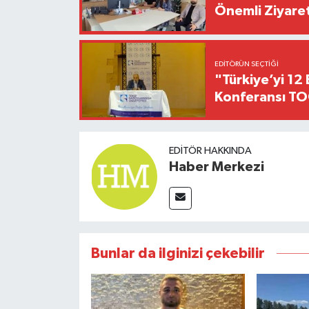
Önemli Ziyaret
EDITÖRÜN SEÇTIĞI
"Türkiye’yi 12 
Konferansı TO
EDITÖR HAKKINDA
Haber Merkezi
Bunlar da ilginizi çekebilir