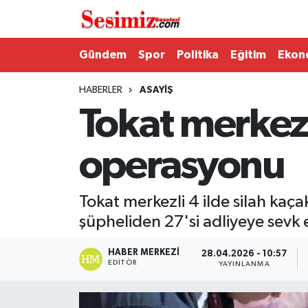
Dünya
Nöbetçi Eczaneler
Gündem
Spor
Politika
Eğitim
Ekon
Eğitim
Hava Durumu
HABERLER
ASAYIŞ
Tokat merkezli
Ekonomi
Namaz Vakitleri
operasyonu
Genel
Trafik Durumu
Gündem
Süper Lig Puan Durumu ve Fikstür
Tokat merkezli 4 ilde silah kaç
şüpheliden 27'si adliyeye sevk e
Magazin
Tüm Manşetler
HABER MERKEZI
28.04.2026 - 10:57
Politika
Son Dakika Haberleri
EDITÖR
YAYINLANMA
Sağlık
Haber Arşivi