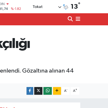
°
91,74
%-1.82
13
Tokat
AR
3620
%0.02
O
8690
%0.19
LİN
0380
%0.18
TIN
çılığı
2,09000
%0.19
100
98,00
%0
zenlendi. Gözaltına alınan 44
-
+
A
A