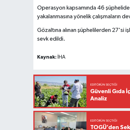
Operasyon kapsamında 46 şüpheliden 44
yakalanmasına yönelik çalışmaların dev
Gözaltına alınan şüphelilerden 27'si 
sevk edildi.
Kaynak:
İHA
EDITÖRÜN SEÇTIĞI
Güvenli Gıda İ
Analiz
EDITÖRÜN SEÇTIĞI
TOGÜ’den Sektö