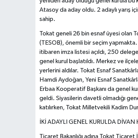
yeniden aday olduğu genel kurula bu 
Atasoy da aday oldu. 2 adaylı yarış i
sahip.
Tokat geneli 26 bin esnaf üyesi olan To
(TESOB), önemli bir seçim yapmakta
itibaren imza listesi açıldı, 250 deleg
genel kurul başlatıldı. Merkez ve ilçel
yerlerini aldılar. Tokat Esnaf Sanatkâ
Hamdi Aydoğan, Yeni Esnaf Sanatkârla
Erbaa Kooperatif Başkanı da genel kur
geldi. Siyasilerin davetli olmadığı gene
katılırken, Tokat Milletvekili Kadim D
İKİ ADAYLI GENEL KURULDA DİVAN 
Ticaret Bakanlığı adına Tokat Ticaret