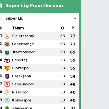
Süper Lig Puan Durumu
Süper Lig
#
Takım
O
P
1
Galatasaray
33
77
2
Fenerbahçe
33
73
3
Trabzonspor
33
69
4
Beşiktaş
33
59
5
Göztepe
33
55
6
Başakşehir
33
54
7
Samsunspor
33
48
8
Rizespor
33
40
9
Konyaspor
33
40
0
Alanyaspor
33
37