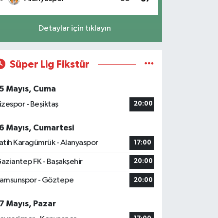
Detaylar için tıklayın
Süper Lig Fikstür
5 Mayıs, Cuma
izespor - Beşiktaş
20:00
6 Mayıs, Cumartesi
atih Karagümrük - Alanyaspor
17:00
aziantep FK - Başakşehir
20:00
amsunspor - Göztepe
20:00
7 Mayıs, Pazar