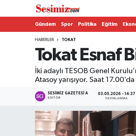
Dünya
Nöbetçi Eczaneler
Gündem
Spor
Politika
Eğitim
Ekon
Eğitim
Hava Durumu
HABERLER
TOKAT
Tokat Esnaf B
Ekonomi
Namaz Vakitleri
Genel
Trafik Durumu
İki adaylı TESOB Genel Kurulu’
Atasoy yarışıyor. Saat 17.00’da 
Gündem
Süper Lig Puan Durumu ve Fikstür
SESIMIZ GAZETESI A
03.05.2026 - 14:37
EDITÖR
YAYINLANMA
Magazin
Tüm Manşetler
Politika
Son Dakika Haberleri
Sağlık
Haber Arşivi