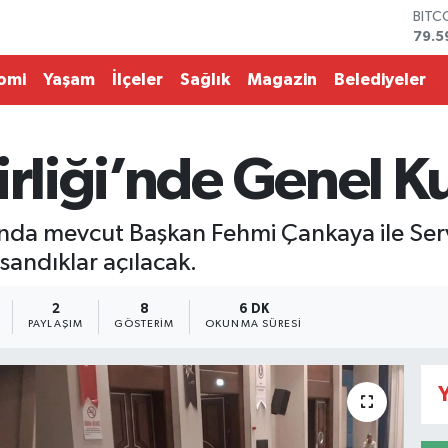
DOL
45,4
EUR
53,3
omi
Yaşam
İlçeler
Sağlık
Magazin
Belediyeler
STER
61,6
G.AL
686
irliği’nde Genel 
BİST
14.5
BITC
nda mevcut Başkan Fehmi Çankaya ile Serv
79.5
sandıklar açılacak.
2
8
6 DK
PAYLAŞIM
GÖSTERIM
OKUNMA SÜRESI
Y