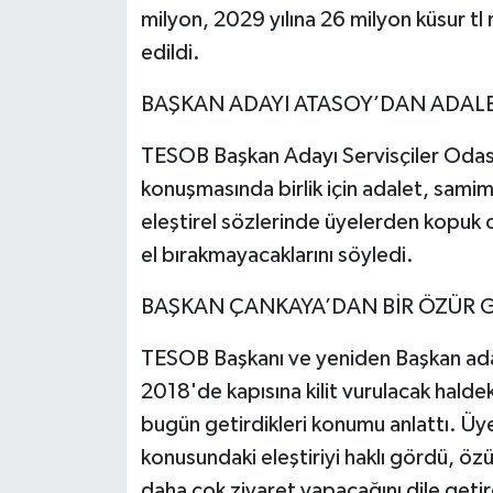
milyon, 2029 yılına 26 milyon küsur tl
edildi.
BAŞKAN ADAYI ATASOY’DAN ADALE
TESOB Başkan Adayı Servisçiler Odası
konuşmasında birlik için adalet, sami
eleştirel sözlerinde üyelerden kopuk ol
el bırakmayacaklarını söyledi.
BAŞKAN ÇANKAYA’DAN BİR ÖZÜR G
TESOB Başkanı ve yeniden Başkan ada
2018'de kapısına kilit vurulacak haldek
bugün getirdikleri konumu anlattı. Üy
konusundaki eleştiriyi haklı gördü, öz
daha çok ziyaret yapacağını dile geti