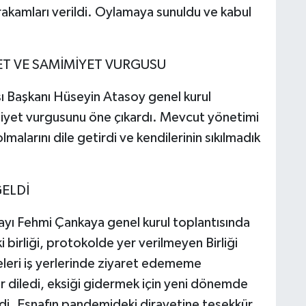
 rakamları verildi. Oylamaya sunuldu ve kabul
T VE SAMİMİYET VURGUSU
 Başkanı Hüseyin Atasoy genel kurul
miyet vurgusunu öne çıkardı. Mevcut yönetimi
malarını dile getirdi ve kendilerinin sıkılmadık
ELDİ
yı Fehmi Çankaya genel kurul toplantısında
i birliği, protokolde yer verilmeyen Birliği
eleri iş yerlerinde ziyaret edememe
ür diledi, eksiği gidermek için yeni dönemde
rdi. Esnafın pandemideki dirayetine teşekkür