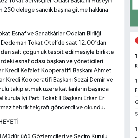
kez Tokat Servisçiler Odası Başkanı Hüseyin
çin 250 delege sandık başına gitme hakkına
kat Esnaf ve Sanatkârlar Odaları Birliği
. Dedeman Tokat Otel’de saat 12.00’dan
eden salt çoğunluk tespit edilmesiyle birlikte
1
erdeki esnaf odası başkan ve yöneticileri
R
rlar Kredi Kefalet Kooperatifi Başkanı Ahmet
r Kredi Kooperatifi Başkanı Sezai Demir ve
1
ulu takip etmek üzere katılanların başında
F
l kurula İyi Parti Tokat İl Başkanı Erkan Er
G
urmaz tebrik telgrafı gönderdi ve okundu.
S
HEYETİ
1
 İl Müdürlüğü Gözlemcileri ve Seçim Kurulu