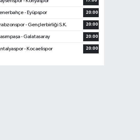
ayserispor - Konyaspor
17:00
enerbahçe - Eyüpspor
20:00
rabzonspor - Gençlerbirliği S.K.
20:00
asımpaşa - Galatasaray
20:00
ntalyaspor - Kocaelispor
20:00