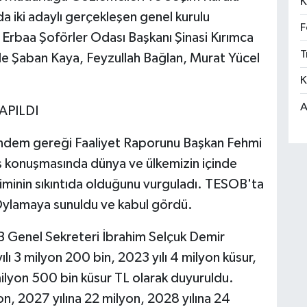
K
a iki adaylı gerçekleşen genel kurulu
F
Erbaa Şoförler Odası Başkanı Şinasi Kırımca
T
de Şaban Kaya, Feyzullah Bağlan, Murat Yücel
K
A
APILDI
ündem gereği Faaliyet Raporunu Başkan Fehmi
 konuşmasında dünya ve ülkemizin içinde
minin sıkıntıda olduğunu vurguladı. TESOB'ta
 Oylamaya sunuldu ve kabul gördü.
B Genel Sekreteri İbrahim Selçuk Demir
ı 3 milyon 200 bin, 2023 yılı 4 milyon küsur,
 milyon 500 bin küsur TL olarak duyuruldu.
on, 2027 yılına 22 milyon, 2028 yılına 24