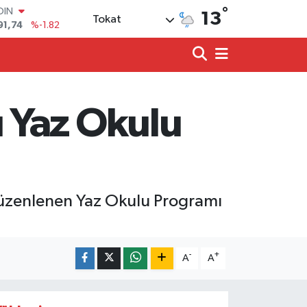
°
AR
13
Tokat
3620
%0.02
O
8690
%0.19
LİN
0380
%0.18
TIN
2,09000
%0.19
 Yaz Okulu
100
98,00
%0
OIN
91,74
%-1.82
 düzenlenen Yaz Okulu Programı
-
+
A
A