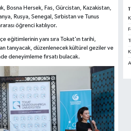
k, Bosna Hersek, Fas, Gürcistan, Kazakistan,
1
anya, Rusya, Senegal, Sırbistan ve Tunus
K
rarası öğrenci katılıyor.
F
eğitimlerinin yanı sıra Tokat'ın tarihi,
T
ndan tanıyacak, düzenlenecek kültürel geziler ve
K
rinde deneyimleme fırsatı bulacak.
A