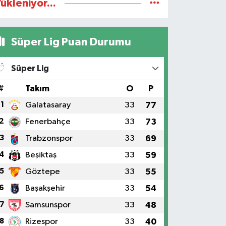
ükleniyor...
Süper Lig Puan Durumu
Süper Lig
#
Takım
O
P
1
Galatasaray
33
77
2
Fenerbahçe
33
73
3
Trabzonspor
33
69
4
Beşiktaş
33
59
5
Göztepe
33
55
6
Başakşehir
33
54
7
Samsunspor
33
48
8
Rizespor
33
40