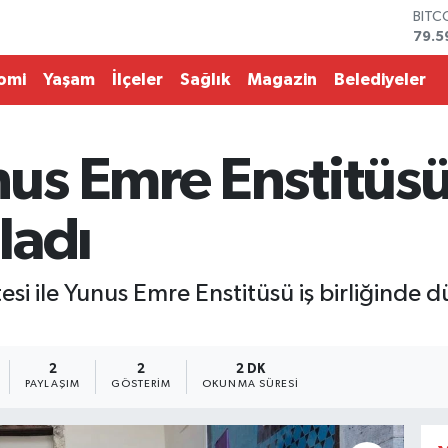
DOL
45,4
EUR
53,3
omi
Yaşam
İlçeler
Sağlık
Magazin
Belediyeler
STER
61,6
G.AL
686
s Emre Enstitüsü
BİST
14.5
BITC
ladı
79.5
si ile Yunus Emre Enstitüsü iş birliğinde
2
2
2 DK
PAYLAŞIM
GÖSTERIM
OKUNMA SÜRESI