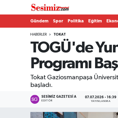
Dünya
Nöbetçi Eczaneler
Gündem
Spor
Politika
Eğitim
Ekon
Eğitim
Hava Durumu
HABERLER
TOKAT
TOGÜ'de Yunu
Ekonomi
Namaz Vakitleri
Programı Baş
Genel
Trafik Durumu
Gündem
Süper Lig Puan Durumu ve Fikstür
Tokat Gaziosmanpaşa Üniversite
başladı.
Magazin
Tüm Manşetler
SESIMIZ GAZETESI A
07.07.2026 - 16:39
Politika
Son Dakika Haberleri
EDITÖR
YAYINLANMA
Sağlık
Haber Arşivi