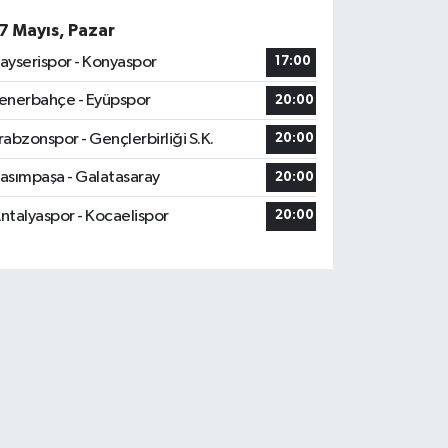
7 Mayıs, Pazar
ayserispor - Konyaspor
17:00
enerbahçe - Eyüpspor
20:00
rabzonspor - Gençlerbirliği S.K.
20:00
asımpaşa - Galatasaray
20:00
ntalyaspor - Kocaelispor
20:00