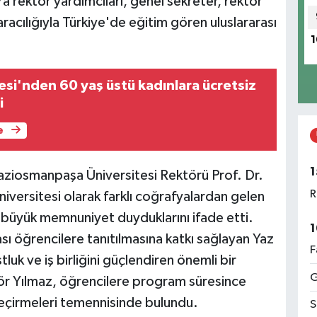
ıra rektör yardımcıları, genel sekreter, rektör
racılığıyla Türkiye'de eğitim gören uluslararası
1
esi'nden 60 yaş üstü kadınlara ücretsiz
i
e
1
aziosmanpaşa Üniversitesi Rektörü Prof. Dr.
R
versitesi olarak farklı coğrafyalardan gelen
 büyük memnuniyet duyduklarını ifade etti.
1
ası öğrencilere tanıtılmasına katkı sağlayan Yaz
F
luk ve iş birliğini güçlendiren önemli bir
G
ör Yılmaz, öğrencilere program süresince
 geçirmeleri temennisinde bulundu.
S