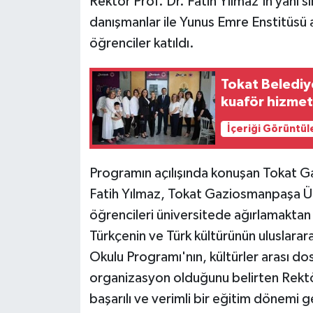
Rektör Prof. Dr. Fatih Yılmaz'ın yanı s
danışmanlar ile Yunus Emre Enstitüsü a
öğrenciler katıldı.
Tokat Belediy
kuaför hizmet
İçeriği Görüntül
Programın açılışında konuşan Tokat G
Fatih Yılmaz, Tokat Gaziosmanpaşa Üni
öğrencileri üniversitede ağırlamaktan
Türkçenin ve Türk kültürünün uluslarar
Okulu Programı'nın, kültürler arası dost
organizasyon olduğunu belirten Rekt
başarılı ve verimli bir eğitim dönemi