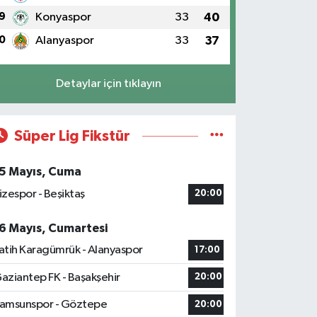
9
Konyaspor
33
40
0
Alanyaspor
33
37
Detaylar için tıklayın
Süper Lig Fikstür
5 Mayıs, Cuma
izespor - Beşiktaş
20:00
6 Mayıs, Cumartesi
atih Karagümrük - Alanyaspor
17:00
aziantep FK - Başakşehir
20:00
amsunspor - Göztepe
20:00