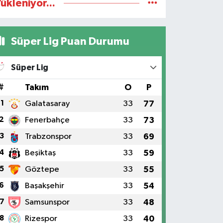
ükleniyor...
Süper Lig Puan Durumu
Süper Lig
#
Takım
O
P
1
Galatasaray
33
77
2
Fenerbahçe
33
73
3
Trabzonspor
33
69
4
Beşiktaş
33
59
5
Göztepe
33
55
6
Başakşehir
33
54
7
Samsunspor
33
48
8
Rizespor
33
40