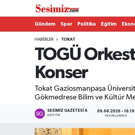
Dünya
Nöbetçi Eczaneler
Gündem
Spor
Politika
Eğitim
Ekon
Eğitim
Hava Durumu
HABERLER
TOKAT
TOGÜ Orkest
Ekonomi
Namaz Vakitleri
Konser
Genel
Trafik Durumu
Gündem
Süper Lig Puan Durumu ve Fikstür
Tokat Gaziosmanpaşa Üniversites
Gökmedrese Bilim ve Kültür Me
Magazin
Tüm Manşetler
SESIMIZ GAZETESI A
09.06.2026 - 16:19
Politika
Son Dakika Haberleri
EDITÖR
YAYINLANMA
Sağlık
Haber Arşivi