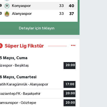
9
Konyaspor
33
40
0
Alanyaspor
33
37
Detaylar için tıklayın
Süper Lig Fikstür
5 Mayıs, Cuma
izespor - Beşiktaş
20:00
6 Mayıs, Cumartesi
atih Karagümrük - Alanyaspor
17:00
aziantep FK - Başakşehir
20:00
amsunspor - Göztepe
20:00