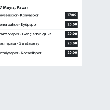
7 Mayıs, Pazar
ayserispor - Konyaspor
17:00
enerbahçe - Eyüpspor
20:00
rabzonspor - Gençlerbirliği S.K.
20:00
asımpaşa - Galatasaray
20:00
ntalyaspor - Kocaelispor
20:00