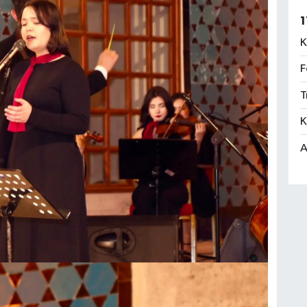
1
K
F
T
K
A