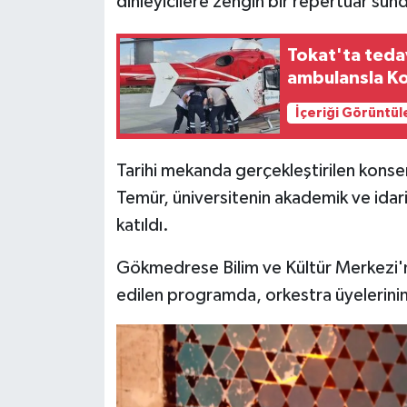
dinleyicilere zengin bir repertuar sun
Tokat'ta tedav
ambulansla Ko
İçeriği Görüntül
Tarihi mekanda gerçekleştirilen kons
Temür, üniversitenin akademik ve idari
katıldı.
Gökmedrese Bilim ve Kültür Merkezi'ni
edilen programda, orkestra üyelerinin 