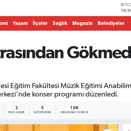
DOL
45,4
EUR
53,3
omi
Yaşam
İlçeler
Sağlık
Magazin
Belediyeler
STER
61,6
G.AL
686
rasından Gökmed
BİST
14.5
BITC
79.5
i Eğitim Fakültesi Müzik Eğitimi Anabilim D
rkezi'nde konser programı düzenledi.
2
5
1 DK
PAYLAŞIM
GÖSTERIM
OKUNMA SÜRESI