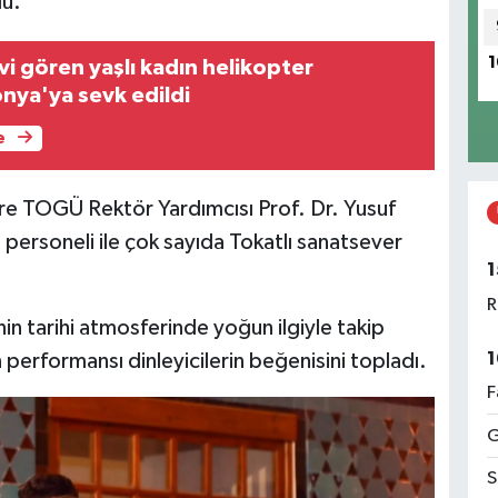
du.
1
i gören yaşlı kadın helikopter
nya'ya sevk edildi
e
ere TOGÜ Rektör Yardımcısı Prof. Dr. Yusuf
 personeli ile çok sayıda Tokatlı sanatsever
1
R
n tarihi atmosferinde yoğun ilgiyle takip
1
performansı dinleyicilerin beğenisini topladı.
F
G
S