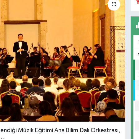
Y
endiği Müzik Eğitimi Ana Bilim Dalı Orkestrası,