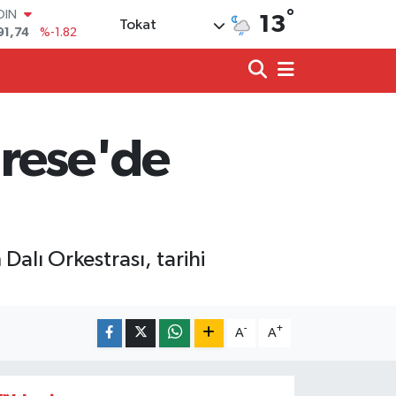
°
AR
13
Tokat
3620
%0.02
O
8690
%0.19
LİN
0380
%0.18
TIN
2,09000
%0.19
rese'de
100
98,00
%0
OIN
91,74
%-1.82
alı Orkestrası, tarihi
-
+
A
A