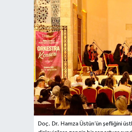
Spor
Teknoloji
Tokat Haberleri
Yaşam
Doç. Dr. Hamza Üstün’ün şefliğini üstl