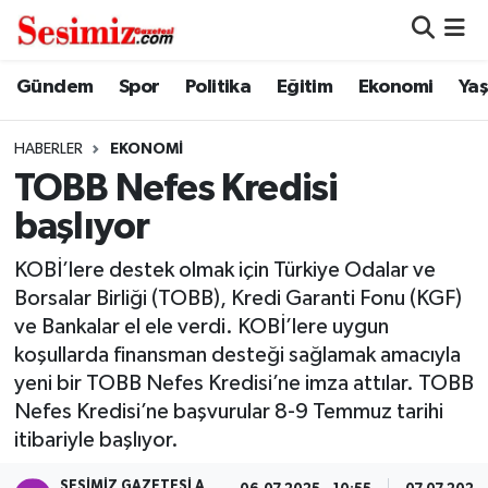
Dünya
Nöbetçi Eczaneler
Gündem
Spor
Politika
Eğitim
Ekonomi
Ya
Eğitim
Hava Durumu
HABERLER
EKONOMI
TOBB Nefes Kredisi
Ekonomi
Namaz Vakitleri
başlıyor
Genel
Trafik Durumu
KOBİ’lere destek olmak için Türkiye Odalar ve
Borsalar Birliği (TOBB), Kredi Garanti Fonu (KGF)
Gündem
Süper Lig Puan Durumu ve Fikstür
ve Bankalar el ele verdi. KOBİ’lere uygun
koşullarda finansman desteği sağlamak amacıyla
Magazin
Tüm Manşetler
yeni bir TOBB Nefes Kredisi’ne imza attılar. TOBB
Nefes Kredisi’ne başvurular 8-9 Temmuz tarihi
Politika
Son Dakika Haberleri
itibariyle başlıyor.
Sağlık
Haber Arşivi
SESIMIZ GAZETESI A