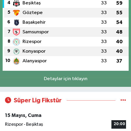
4
Beşiktaş
33
59
5
Göztepe
33
55
6
Başakşehir
33
54
7
Samsunspor
33
48
8
Rizespor
33
40
9
Konyaspor
33
40
10
Alanyaspor
33
37
Detaylar için tıklayın
Süper Lig Fikstür
15 Mayıs, Cuma
Rizespor - Beşiktaş
20:00