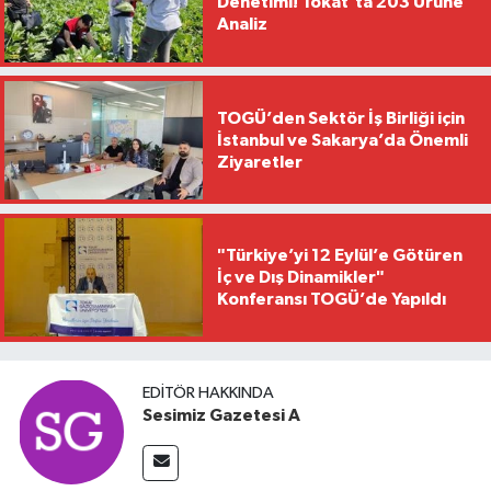
Denetimi! Tokat'ta 203 Ürüne
Analiz
TOGÜ’den Sektör İş Birliği için
İstanbul ve Sakarya’da Önemli
Ziyaretler
"Türkiye’yi 12 Eylül’e Götüren
İç ve Dış Dinamikler"
Konferansı TOGÜ’de Yapıldı
EDITÖR HAKKINDA
Sesimiz Gazetesi A