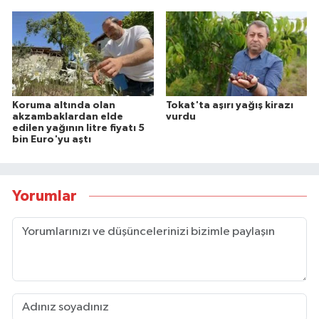
Koruma altında olan
Tokat'ta aşırı yağış kirazı
akzambaklardan elde
vurdu
edilen yağının litre fiyatı 5
bin Euro'yu aştı
Yorumlar