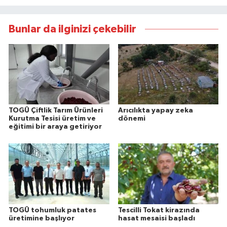
Bunlar da ilginizi çekebilir
TOGÜ Çiftlik Tarım Ürünleri
Arıcılıkta yapay zeka
Kurutma Tesisi üretim ve
dönemi
eğitimi bir araya getiriyor
TOGÜ tohumluk patates
Tescilli Tokat kirazında
üretimine başlıyor
hasat mesaisi başladı