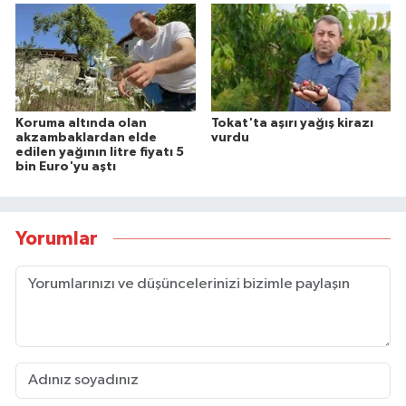
Koruma altında olan
Tokat'ta aşırı yağış kirazı
akzambaklardan elde
vurdu
edilen yağının litre fiyatı 5
bin Euro'yu aştı
Yorumlar