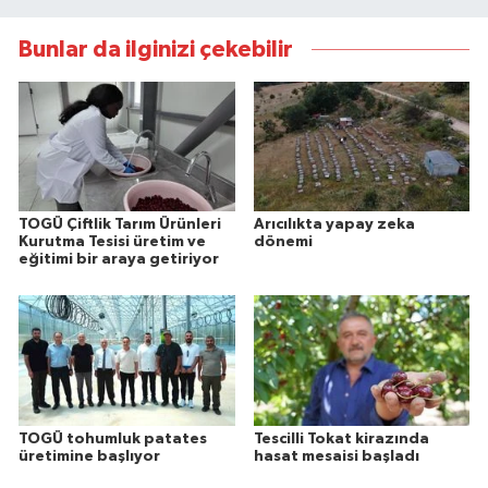
Bunlar da ilginizi çekebilir
TOGÜ Çiftlik Tarım Ürünleri
Arıcılıkta yapay zeka
Kurutma Tesisi üretim ve
dönemi
eğitimi bir araya getiriyor
TOGÜ tohumluk patates
Tescilli Tokat kirazında
üretimine başlıyor
hasat mesaisi başladı