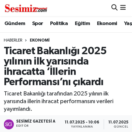
Dünya
Nöbetçi Eczaneler
Gündem
Spor
Politika
Eğitim
Ekonomi
Ya
Eğitim
Hava Durumu
HABERLER
EKONOMI
Ticaret Bakanlığı 2025
Ekonomi
Namaz Vakitleri
yılının ilk yarısında
Genel
Trafik Durumu
ihracatta ‘İllerin
Performansı’nı çıkardı
Gündem
Süper Lig Puan Durumu ve Fikstür
Ticaret Bakanlığı tarafından 2025 yılının ilk
Magazin
Tüm Manşetler
yarısında illerin ihracat performansını verileri
yayımlandı.
Politika
Son Dakika Haberleri
SESIMIZ GAZETESI A
11.07.2025 - 10:06
11.07.2025 -
EDITÖR
Sağlık
Haber Arşivi
YAYINLANMA
GÜNCELL