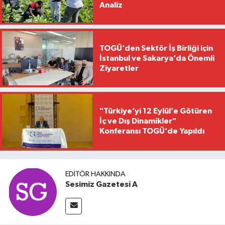
Analiz
TOGÜ’den Sektör İş Birliği için
İstanbul ve Sakarya’da Önemli
Ziyaretler
"Türkiye’yi 12 Eylül’e Götüren
İç ve Dış Dinamikler"
Konferansı TOGÜ’de Yapıldı
EDITÖR HAKKINDA
Sesimiz Gazetesi A