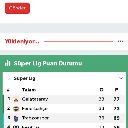
Gönder
Yükleniyor...
Süper Lig Puan Durumu
Süper Lig
#
Takım
O
P
1
Galatasaray
33
77
2
Fenerbahçe
33
73
3
Trabzonspor
33
69
4
Beşiktaş
33
59