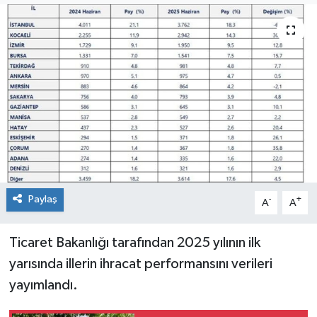
Spor
Teknoloji
Tokat Haberleri
Yaşam
Paylaş
-
+
A
A
Ticaret Bakanlığı tarafından 2025 yılının ilk
yarısında illerin ihracat performansını verileri
yayımlandı.