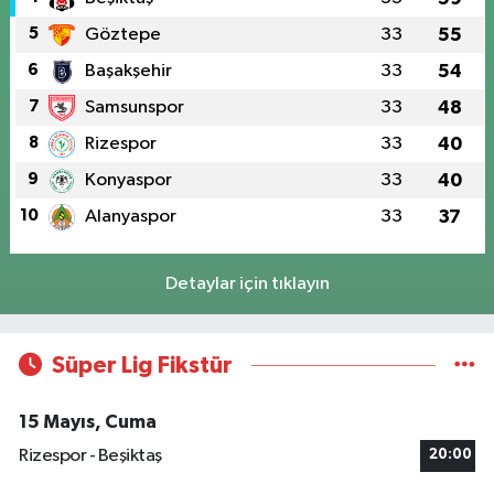
5
Göztepe
33
55
6
Başakşehir
33
54
7
Samsunspor
33
48
8
Rizespor
33
40
9
Konyaspor
33
40
10
Alanyaspor
33
37
Detaylar için tıklayın
Süper Lig Fikstür
15 Mayıs, Cuma
Rizespor - Beşiktaş
20:00