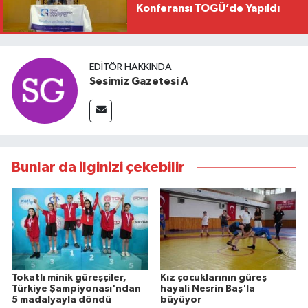
Konferansı TOGÜ’de Yapıldı
EDITÖR HAKKINDA
Sesimiz Gazetesi A
Bunlar da ilginizi çekebilir
Tokatlı minik güreşçiler,
Kız çocuklarının güreş
Türkiye Şampiyonası'ndan
hayali Nesrin Baş'la
5 madalyayla döndü
büyüyor