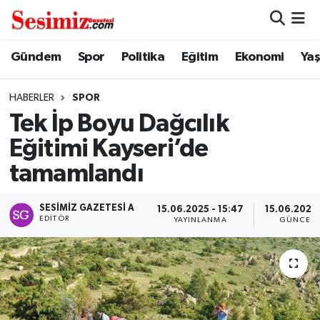
Dünya
Nöbetçi Eczaneler
Gündem
Spor
Politika
Eğitim
Ekonomi
Ya
Eğitim
Hava Durumu
HABERLER
SPOR
Tek İp Boyu Dağcılık
Ekonomi
Namaz Vakitleri
Eğitimi Kayseri’de
Genel
Trafik Durumu
tamamlandı
Gündem
Süper Lig Puan Durumu ve Fikstür
SESIMIZ GAZETESI A
15.06.2025 - 15:47
15.06.2025 
EDITÖR
YAYINLANMA
GÜNCELL
Magazin
Tüm Manşetler
Politika
Son Dakika Haberleri
Sağlık
Haber Arşivi