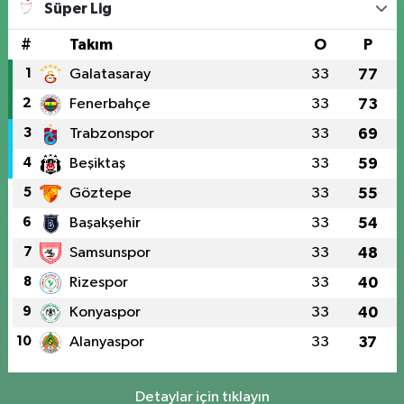
Süper Lig
#
Takım
O
P
1
Galatasaray
33
77
2
Fenerbahçe
33
73
3
Trabzonspor
33
69
4
Beşiktaş
33
59
5
Göztepe
33
55
6
Başakşehir
33
54
7
Samsunspor
33
48
8
Rizespor
33
40
9
Konyaspor
33
40
10
Alanyaspor
33
37
Detaylar için tıklayın