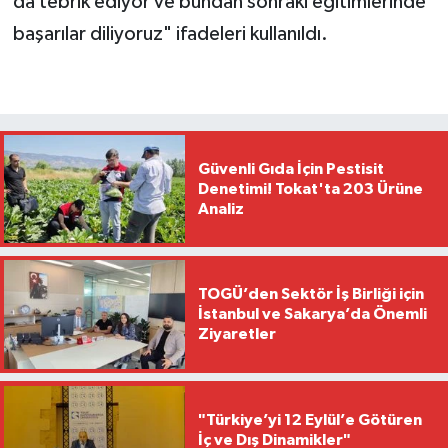
da tebrik ediyor ve bundan sonraki eğitimlerinde
başarılar diliyoruz" ifadeleri kullanıldı.
Güvenli Gıda İçin Pestisit
Denetimi! Tokat'ta 203 Ürüne
Analiz
TOGÜ’den Sektör İş Birliği için
İstanbul ve Sakarya’da Önemli
Ziyaretler
"Türkiye’yi 12 Eylül’e Götüren
İç ve Dış Dinamikler"