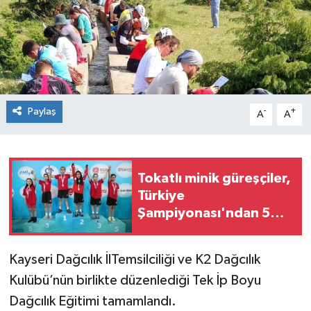
Spor
Teknoloji
Tokat Haberleri
Paylaş
-
+
A
A
Yaşam
Tokatlı minik güreşçiler,
Türkiye
Şampiyonası'ndan 5
madalyayla döndü
Kayseri Dağcılık İlTemsilciliği ve K2 Dağcılık
Kulübü’nün birlikte düzenlediği Tek İp Boyu
Dağcılık Eğitimi tamamlandı.