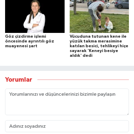
Göz çizdirme işlemi
Vücuduna tutunan kene ile
öncesinde ayrıntılı göz
yüzük takma merasimine
muayenesi şart
katılan besici, tehlikeyi hiçe
sayarak 'Keneyi besiye
aldık' dedi
Yorumlar