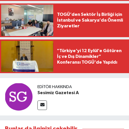
TOGÜ’den Sektör İş Birliği için
İstanbul ve Sakarya’da Önemli
Ziyaretler
"Türkiye’yi 12 Eylül’e Götüren
İç ve Dış Dinamikler"
Konferansı TOGÜ’de Yapıldı
EDITÖR HAKKINDA
Sesimiz Gazetesi A
Bunlar da ilginizi çekebilir