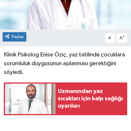
Spor
Teknoloji
Paylaş
-
+
A
A
Tokat Haberleri
Klinik Psikolog Enise Öziç, yaz tatilinde çocuklara
Yaşam
sorumluluk duygusunun aşılanması gerektiğini
söyledi.
Uzmanından yaz
sıcakları için kalp sağlığı
uyarıları