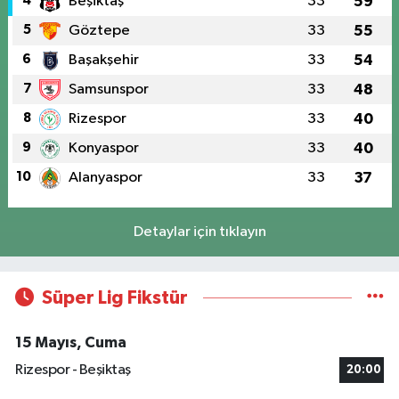
4
Beşiktaş
33
59
5
Göztepe
33
55
6
Başakşehir
33
54
7
Samsunspor
33
48
8
Rizespor
33
40
9
Konyaspor
33
40
10
Alanyaspor
33
37
Detaylar için tıklayın
Süper Lig Fikstür
15 Mayıs, Cuma
Rizespor - Beşiktaş
20:00