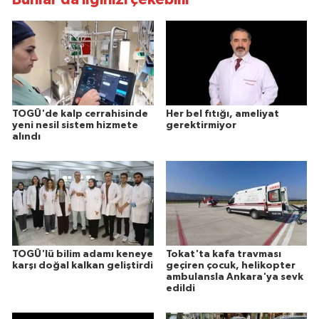
TOGÜ'de kalp cerrahisinde
Her bel fıtığı, ameliyat
yeni nesil sistem hizmete
gerektirmiyor
alındı
TOGÜ'lü bilim adamı keneye
Tokat'ta kafa travması
karşı doğal kalkan geliştirdi
geçiren çocuk, helikopter
ambulansla Ankara'ya sevk
edildi