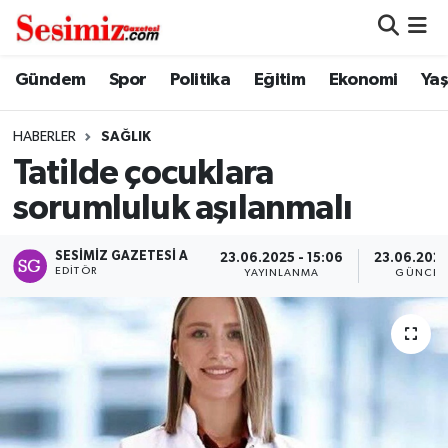
Dünya
Nöbetçi Eczaneler
Gündem
Spor
Politika
Eğitim
Ekonomi
Ya
Eğitim
Hava Durumu
HABERLER
SAĞLIK
Tatilde çocuklara
Ekonomi
Namaz Vakitleri
sorumluluk aşılanmalı
Genel
Trafik Durumu
SESIMIZ GAZETESI A
23.06.2025 - 15:06
23.06.2025
EDITÖR
YAYINLANMA
GÜNCEL
Gündem
Süper Lig Puan Durumu ve Fikstür
Magazin
Tüm Manşetler
Politika
Son Dakika Haberleri
Sağlık
Haber Arşivi