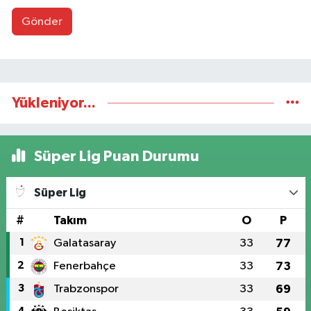
Gönder
Yükleniyor...
Süper Lig Puan Durumu
Süper Lig
#
Takım
O
P
1
Galatasaray
33
77
2
Fenerbahçe
33
73
3
Trabzonspor
33
69