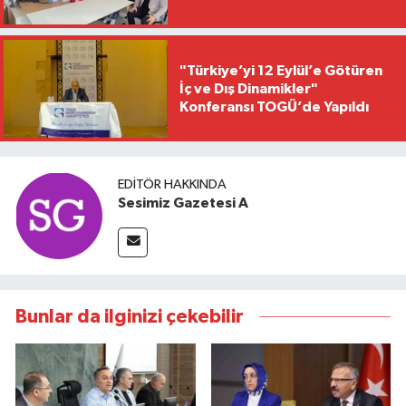
"Türkiye’yi 12 Eylül’e Götüren
İç ve Dış Dinamikler"
Konferansı TOGÜ’de Yapıldı
EDITÖR HAKKINDA
Sesimiz Gazetesi A
Bunlar da ilginizi çekebilir