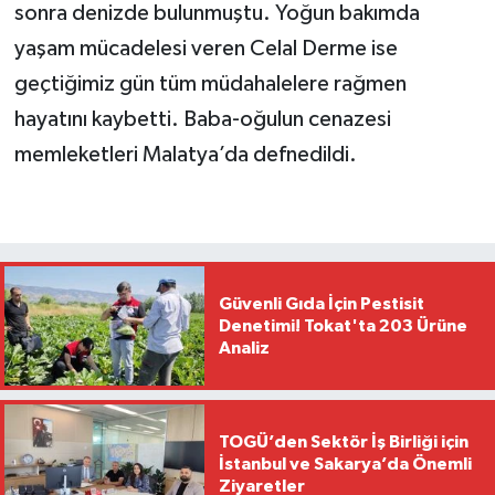
sonra denizde bulunmuştu. Yoğun bakımda
yaşam mücadelesi veren Celal Derme ise
geçtiğimiz gün tüm müdahalelere rağmen
hayatını kaybetti. Baba-oğulun cenazesi
memleketleri Malatya’da defnedildi.
Güvenli Gıda İçin Pestisit
Denetimi! Tokat'ta 203 Ürüne
Analiz
TOGÜ’den Sektör İş Birliği için
İstanbul ve Sakarya’da Önemli
Ziyaretler