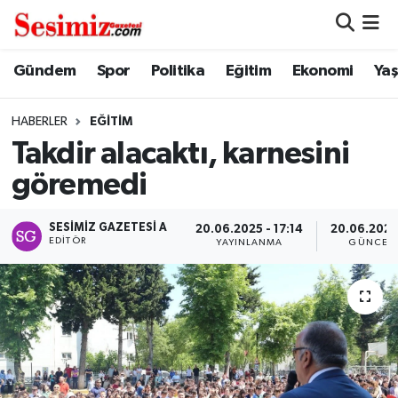
Dünya
Nöbetçi Eczaneler
Gündem
Spor
Politika
Eğitim
Ekonomi
Ya
Eğitim
Hava Durumu
HABERLER
EĞITIM
Takdir alacaktı, karnesini
Ekonomi
Namaz Vakitleri
göremedi
Genel
Trafik Durumu
SESIMIZ GAZETESI A
20.06.2025 - 17:14
20.06.2025 
EDITÖR
YAYINLANMA
GÜNCEL
Gündem
Süper Lig Puan Durumu ve Fikstür
Magazin
Tüm Manşetler
Politika
Son Dakika Haberleri
Sağlık
Haber Arşivi