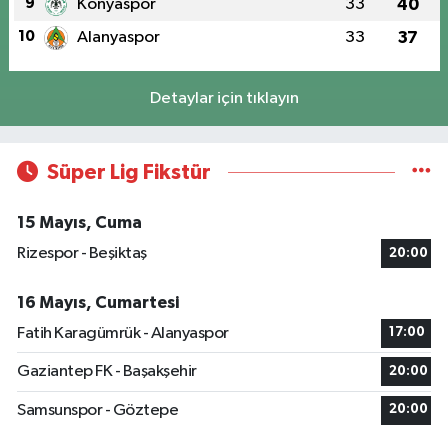
9
Konyaspor
33
40
10
Alanyaspor
33
37
Detaylar için tıklayın
Süper Lig Fikstür
15 Mayıs, Cuma
Rizespor - Beşiktaş
20:00
16 Mayıs, Cumartesi
Fatih Karagümrük - Alanyaspor
17:00
Gaziantep FK - Başakşehir
20:00
Samsunspor - Göztepe
20:00