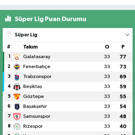
Süper Lig Puan Durumu
Süper Lig
#
Takım
O
P
1
Galatasaray
33
77
2
Fenerbahçe
33
73
3
Trabzonspor
33
69
4
Beşiktaş
33
59
5
Göztepe
33
55
6
Başakşehir
33
54
7
Samsunspor
33
48
8
Rizespor
33
40