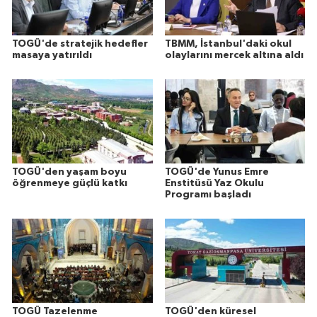
TOGÜ'de stratejik hedefler
TBMM, İstanbul'daki okul
masaya yatırıldı
olaylarını mercek altına aldı
TOGÜ'den yaşam boyu
TOGÜ'de Yunus Emre
öğrenmeye güçlü katkı
Enstitüsü Yaz Okulu
Programı başladı
TOGÜ Tazelenme
TOGÜ'den küresel