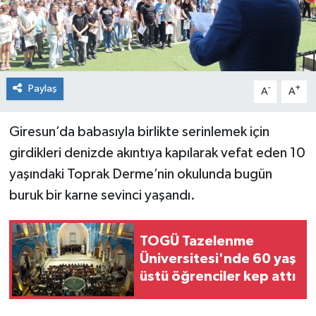
Spor
Teknoloji
Paylaş
-
+
A
A
Tokat Haberleri
Giresun’da babasıyla birlikte serinlemek için
Yaşam
girdikleri denizde akıntıya kapılarak vefat eden 10
yaşındaki Toprak Derme’nin okulunda bugün
buruk bir karne sevinci yaşandı.
TOGÜ Tazelenme
Üniversitesi'nde 60 yaş
üstü öğrenciler kep attı