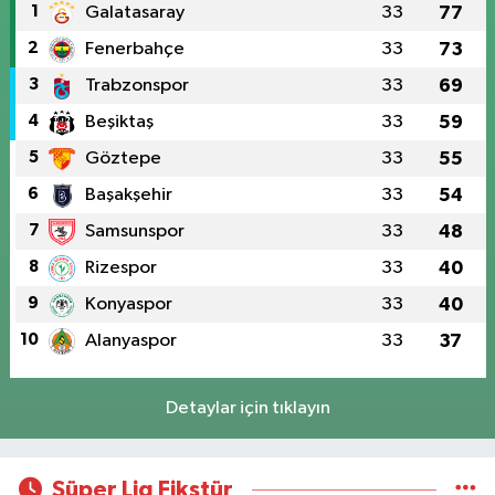
1
Galatasaray
33
77
2
Fenerbahçe
33
73
3
Trabzonspor
33
69
4
Beşiktaş
33
59
5
Göztepe
33
55
6
Başakşehir
33
54
7
Samsunspor
33
48
8
Rizespor
33
40
9
Konyaspor
33
40
10
Alanyaspor
33
37
Detaylar için tıklayın
Süper Lig Fikstür