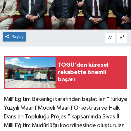
Spor
Teknoloji
Paylaş
-
+
A
A
Tokat Haberleri
Yaşam
TOGÜ'den küresel
rekabette önemli
başarı
Millî Eğitim Bakanlığı tarafından başlatılan "Türkiye
Yüzyılı Maarif Modeli Maarif Orkestrası ve Halk
Dansları Topluluğu Projesi" kapsamında Sivas İl
Milli Eğitim Müdürlüğü koordinesinde oluşturulan