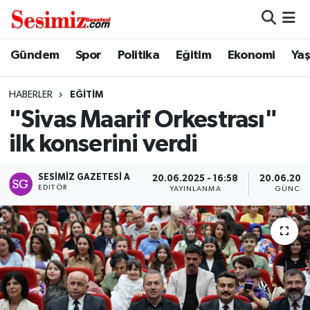
Dünya
Nöbetçi Eczaneler
Gündem
Spor
Politika
Eğitim
Ekonomi
Ya
Eğitim
Hava Durumu
HABERLER
EĞITIM
"Sivas Maarif Orkestrası"
Ekonomi
Namaz Vakitleri
ilk konserini verdi
Genel
Trafik Durumu
SESIMIZ GAZETESI A
20.06.2025 - 16:58
20.06.2025
EDITÖR
YAYINLANMA
GÜNCEL
Gündem
Süper Lig Puan Durumu ve Fikstür
Magazin
Tüm Manşetler
Politika
Son Dakika Haberleri
Sağlık
Haber Arşivi