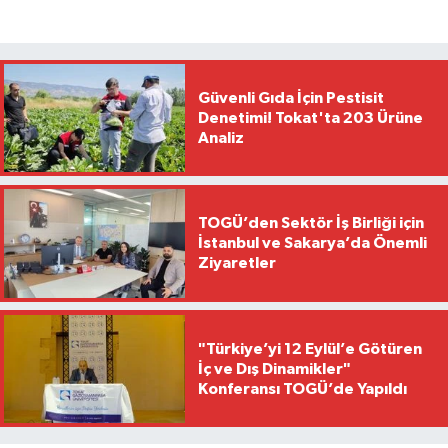
Güvenli Gıda İçin Pestisit
Denetimi! Tokat'ta 203 Ürüne
Analiz
TOGÜ’den Sektör İş Birliği için
İstanbul ve Sakarya’da Önemli
Ziyaretler
"Türkiye’yi 12 Eylül’e Götüren
İç ve Dış Dinamikler"
Konferansı TOGÜ’de Yapıldı