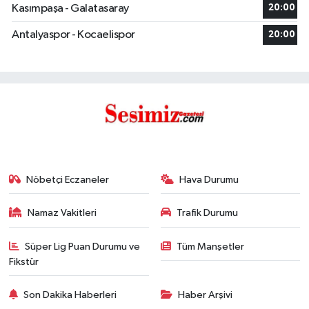
Kasımpaşa - Galatasaray
20:00
Antalyaspor - Kocaelispor
20:00
Nöbetçi Eczaneler
Hava Durumu
Namaz Vakitleri
Trafik Durumu
Süper Lig Puan Durumu ve
Tüm Manşetler
Fikstür
Son Dakika Haberleri
Haber Arşivi