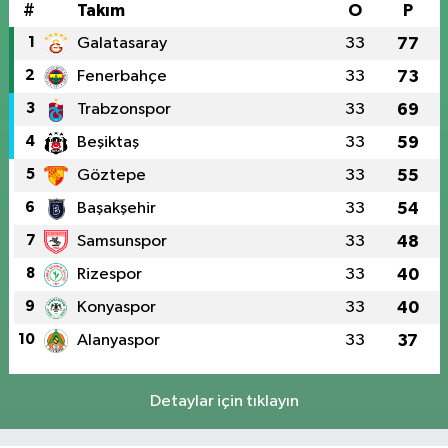
#
Takım
O
P
1
Galatasaray
33
77
2
Fenerbahçe
33
73
3
Trabzonspor
33
69
4
Beşiktaş
33
59
5
Göztepe
33
55
6
Başakşehir
33
54
7
Samsunspor
33
48
8
Rizespor
33
40
9
Konyaspor
33
40
10
Alanyaspor
33
37
Detaylar için tıklayın