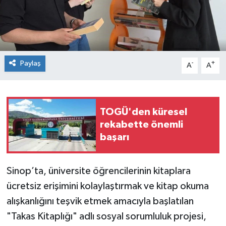
Spor
Teknoloji
Paylaş
-
+
A
A
Tokat Haberleri
Yaşam
TOGÜ'den küresel
rekabette önemli
başarı
Sinop’ta, üniversite öğrencilerinin kitaplara
ücretsiz erişimini kolaylaştırmak ve kitap okuma
alışkanlığını teşvik etmek amacıyla başlatılan
"Takas Kitaplığı" adlı sosyal sorumluluk projesi,