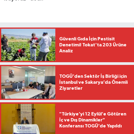
Güvenli Gıda İçin Pestisit
Denetimi! Tokat'ta 203 Ürüne
Analiz
TOGÜ’den Sektör İş Birliği için
İstanbul ve Sakarya’da Önemli
Ziyaretler
"Türkiye’yi 12 Eylül’e Götüren
İç ve Dış Dinamikler"
Konferansı TOGÜ’de Yapıldı