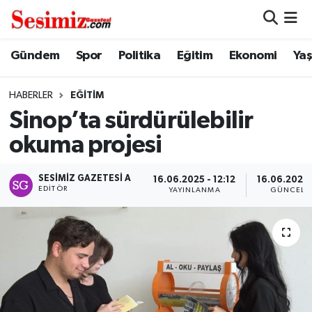
Dünya
Nöbetçi Eczaneler
Gündem
Spor
Politika
Eğitim
Ekonomi
Ya
Eğitim
Hava Durumu
HABERLER
EĞITIM
Sinop’ta sürdürülebilir
Ekonomi
Namaz Vakitleri
okuma projesi
Genel
Trafik Durumu
SESIMIZ GAZETESI A
16.06.2025 - 12:12
16.06.2025 -
EDITÖR
YAYINLANMA
GÜNCELL
Gündem
Süper Lig Puan Durumu ve Fikstür
Magazin
Tüm Manşetler
Politika
Son Dakika Haberleri
Sağlık
Haber Arşivi