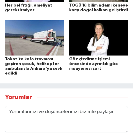
Her bel fıtığı, ameliyat
TOGÜ'lü bilim adamı keneye
gerektirmiyor
karşı doğal kalkan geliştirdi
Tokat'ta kafa travması
Göz çizdirme işlemi
geçiren çocuk, helikopter
öncesinde ayrıntılı göz
ambulansla Ankara'ya sevk
muayenesi şart
edildi
Yorumlar