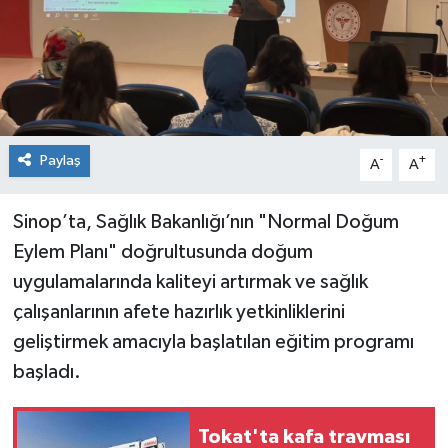
Spor
Teknoloji
Tokat Haberleri
Paylaş
-
+
A
A
Yaşam
Sinop’ta, Sağlık Bakanlığı’nın "Normal Doğum
Eylem Planı" doğrultusunda doğum
uygulamalarında kaliteyi artırmak ve sağlık
çalışanlarının afete hazırlık yetkinliklerini
geliştirmek amacıyla başlatılan eğitim programı
başladı.
Tokat'ta kafa travması