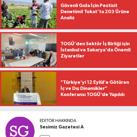
Güvenli Gıda İçin Pestisit
Denetimi! Tokat'ta 203 Ürüne
Analiz
TOGÜ’den Sektör İş Birliği için
İstanbul ve Sakarya’da Önemli
Ziyaretler
"Türkiye’yi 12 Eylül’e Götüren
İç ve Dış Dinamikler"
Konferansı TOGÜ’de Yapıldı
EDITÖR HAKKINDA
Sesimiz Gazetesi A