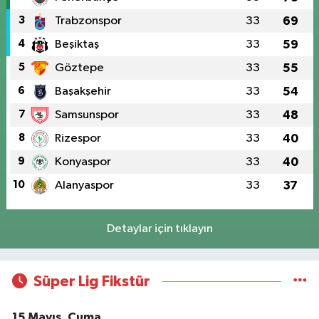
3
Trabzonspor
33
69
4
Beşiktaş
33
59
5
Göztepe
33
55
6
Başakşehir
33
54
7
Samsunspor
33
48
8
Rizespor
33
40
9
Konyaspor
33
40
10
Alanyaspor
33
37
Detaylar için tıklayın
Süper Lig Fikstür
15 Mayıs, Cuma