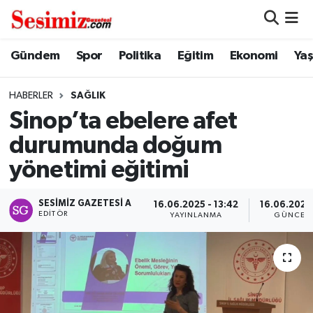
Dünya
Nöbetçi Eczaneler
Gündem
Spor
Politika
Eğitim
Ekonomi
Ya
Eğitim
Hava Durumu
HABERLER
SAĞLIK
Sinop’ta ebelere afet
Ekonomi
Namaz Vakitleri
durumunda doğum
Genel
Trafik Durumu
yönetimi eğitimi
Gündem
Süper Lig Puan Durumu ve Fikstür
SESIMIZ GAZETESI A
16.06.2025 - 13:42
16.06.2025 
EDITÖR
YAYINLANMA
GÜNCEL
Magazin
Tüm Manşetler
Politika
Son Dakika Haberleri
Sağlık
Haber Arşivi