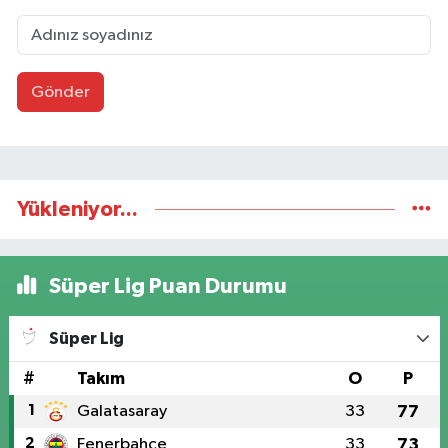
Gönder
Yükleniyor...
Süper Lig Puan Durumu
Süper Lig
#
Takım
O
P
1
Galatasaray
33
77
2
Fenerbahçe
33
73