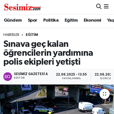
Dünya
Nöbetçi Eczaneler
Gündem
Spor
Politika
Eğitim
Ekonomi
Ya
Eğitim
Hava Durumu
HABERLER
EĞITIM
Sınava geç kalan
Ekonomi
Namaz Vakitleri
öğrencilerin yardımına
Genel
Trafik Durumu
polis ekipleri yetişti
Gündem
Süper Lig Puan Durumu ve Fikstür
SESIMIZ GAZETESI A
22.06.2025 - 13:55
22.06.2025 
EDITÖR
YAYINLANMA
GÜNCEL
Magazin
Tüm Manşetler
Politika
Son Dakika Haberleri
Sağlık
Haber Arşivi