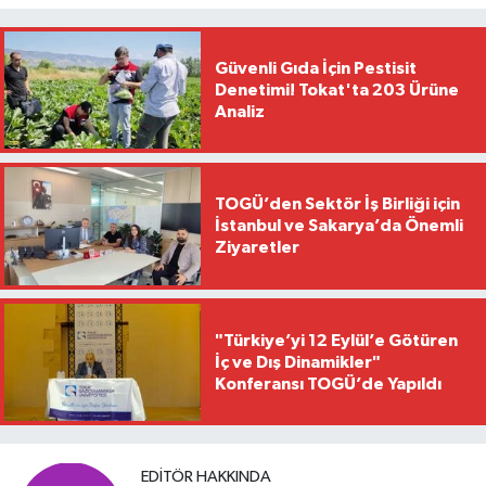
Güvenli Gıda İçin Pestisit
Denetimi! Tokat'ta 203 Ürüne
Analiz
TOGÜ’den Sektör İş Birliği için
İstanbul ve Sakarya’da Önemli
Ziyaretler
"Türkiye’yi 12 Eylül’e Götüren
İç ve Dış Dinamikler"
Konferansı TOGÜ’de Yapıldı
EDITÖR HAKKINDA