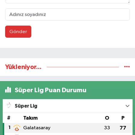
Gönder
Yükleniyor...
Süper Lig Puan Durumu
Süper Lig
#
Takım
O
P
1
Galatasaray
33
77