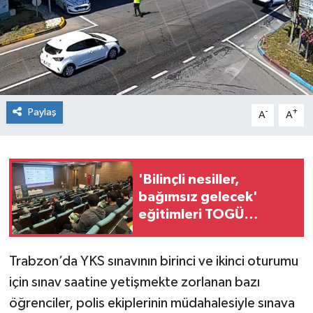
Spor
Teknoloji
Tokat Haberleri
Paylaş
-
+
A
A
Yaşam
'Bilinçli nesiller,
bağımsız gelecek'
eğitimleri TOGÜ
genelinde
yaygınlaşıyor
Trabzon’da YKS sınavının birinci ve ikinci oturumu
için sınav saatine yetişmekte zorlanan bazı
öğrenciler, polis ekiplerinin müdahalesiyle sınava