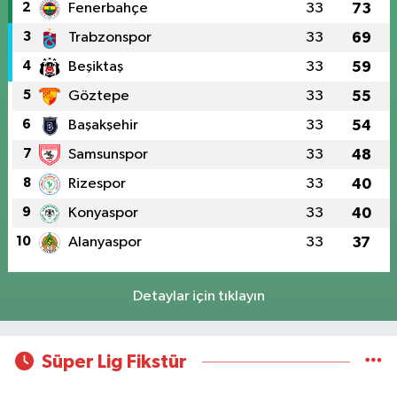
2
Fenerbahçe
33
73
3
Trabzonspor
33
69
4
Beşiktaş
33
59
5
Göztepe
33
55
6
Başakşehir
33
54
7
Samsunspor
33
48
8
Rizespor
33
40
9
Konyaspor
33
40
10
Alanyaspor
33
37
Detaylar için tıklayın
Süper Lig Fikstür