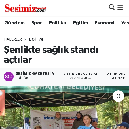
Dünya
Nöbetçi Eczaneler
Gündem
Spor
Politika
Eğitim
Ekonomi
Ya
Eğitim
Hava Durumu
HABERLER
EĞITIM
Şenlikte sağlık standı
Ekonomi
Namaz Vakitleri
açtılar
Genel
Trafik Durumu
SESIMIZ GAZETESI A
23.06.2025 - 12:51
23.06.2025 
EDITÖR
YAYINLANMA
GÜNCELL
Gündem
Süper Lig Puan Durumu ve Fikstür
Magazin
Tüm Manşetler
Politika
Son Dakika Haberleri
Sağlık
Haber Arşivi