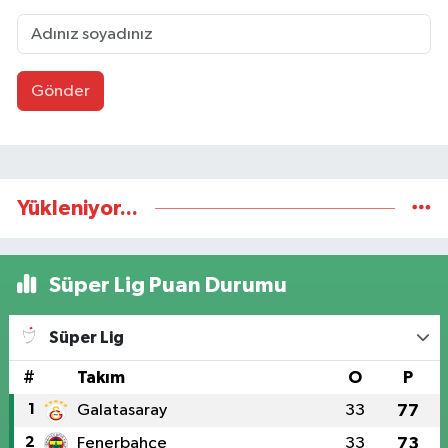
Gönder
Yükleniyor...
Süper Lig Puan Durumu
Süper Lig
#
Takım
O
P
1
Galatasaray
33
77
2
Fenerbahçe
33
73