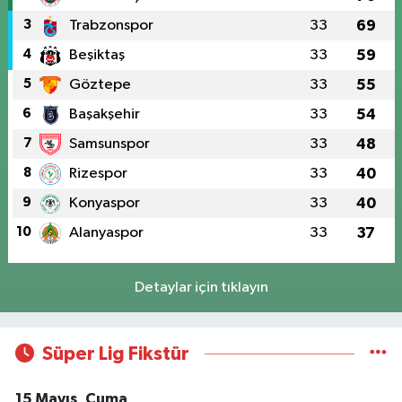
3
Trabzonspor
33
69
4
Beşiktaş
33
59
5
Göztepe
33
55
6
Başakşehir
33
54
7
Samsunspor
33
48
8
Rizespor
33
40
9
Konyaspor
33
40
10
Alanyaspor
33
37
Detaylar için tıklayın
Süper Lig Fikstür
15 Mayıs, Cuma