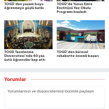
TOGÜ'den yaşam boyu
TOGÜ'de Yunus Emre
öğrenmeye güçlü katkı
Enstitüsü Yaz Okulu
Programı başladı
TOGÜ Tazelenme
TOGÜ'den küresel
Üniversitesi'nde 60 yaş
rekabette önemli başarı
üstü öğrenciler kep attı
Yorumlar