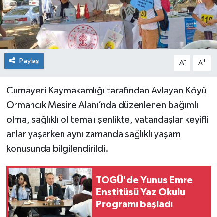
Spor
Teknoloji
Paylaş
-
+
A
A
Tokat Haberleri
Cumayeri Kaymakamlığı tarafından Avlayan Köyü
Yaşam
Ormancık Mesire Alanı’nda düzenlenen bağımlı
olma, sağlıklı ol temalı şenlikte, vatandaşlar keyifli
anlar yaşarken aynı zamanda sağlıklı yaşam
konusunda bilgilendirildi.
TOGÜ'de Yunus Emre
Enstitüsü Yaz Okulu
Programı başladı