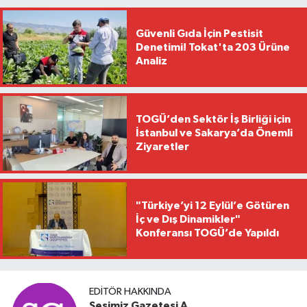
Güvenli Gıda İçin Pestisit
Denetimi! Tokat'ta 203 Ürüne
Analiz
TOGÜ’den Sektör İş Birliği için
İstanbul ve Sakarya’da Önemli
Ziyaretler
"Türkiye’yi 12 Eylül’e Götüren
İç ve Dış Dinamikler"
Konferansı TOGÜ’de Yapıldı
EDITÖR HAKKINDA
Sesimiz Gazetesi A