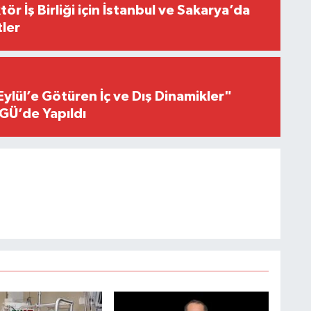
r İş Birliği için İstanbul ve Sakarya’da
ler
Eylül’e Götüren İç ve Dış Dinamikler"
GÜ’de Yapıldı