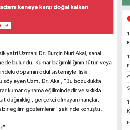
 adamı keneye karşı doğal kalkan
e
1
R
iyatri Uzmanı Dr. Burçin Nuri Akal, sanal
1
rmede bulundu. Kumar bağımlılığının tütün veya
F
indeki dopamin ödül sistemiyle ilişkili
G
unu söyleyen Uzm. Dr. Akal, "Bu bozuklukta
S
rar kumar oynama eğilimindedir ve sıklıkla
kat dağınıklığı, gerçekçi olmayan inançlar,
1
n bir eğilim gözlemlenir" şeklinde konuştu.
K
F
or"