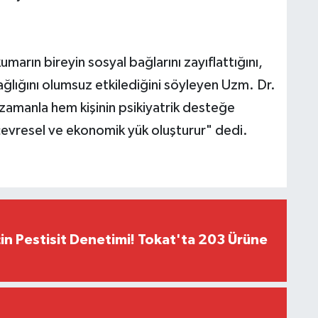
kumarın bireyin sosyal bağlarını zayıflattığını,
 sağlığını olumsuz etkilediğini söyleyen Uzm. Dr.
 zamanla hem kişinin psikiyatrik desteğe
çevresel ve ekonomik yük oluşturur" dedi.
çin Pestisit Denetimi! Tokat'ta 203 Ürüne