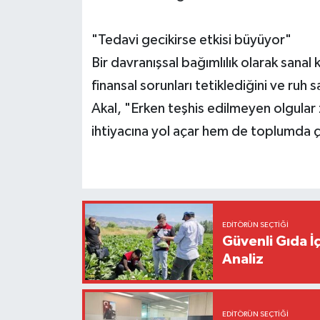
"Tedavi gecikirse etkisi büyüyor"
Bir davranışsal bağımlılık olarak sanal 
finansal sorunları tetiklediğini ve ruh
Akal, "Erken teşhis edilmeyen olgular
ihtiyacına yol açar hem de toplumda 
EDITÖRÜN SEÇTIĞI
Güvenli Gıda İ
Analiz
EDITÖRÜN SEÇTIĞI