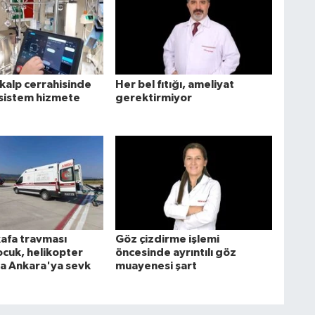
alp cerrahisinde
Her bel fıtığı, ameliyat
 sistem hizmete
gerektirmiyor
kafa travması
Göz çizdirme işlemi
ocuk, helikopter
öncesinde ayrıntılı göz
a Ankara'ya sevk
muayenesi şart