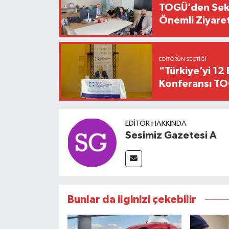
TOGÜ’den Sektö
Önemli Ziyaret
EDITÖRÜN SEÇTIĞI
"Türkiye’yi 12 
Konferansı TO
EDITÖR HAKKINDA
Sesimiz Gazetesi A
Bunlar da ilginizi çekebilir