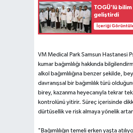
TOGÜ'lü bilim
geliştirdi
İçeriği Görüntül
VM Medical Park Samsun Hastanesi Psik
kumar bağımlılığı hakkında bilgilendi
alkol bağımlılığına benzer şekilde, bey
davranışsal bir bağımlılık türü olduğ
birey, kazanma heyecanıyla tekrar tek
kontrolünü yitirir. Süreç içerisinde dik
dürtüsellik ve risk almaya yönelik arta
"Bağımlılığın temeli erken yaşta atılıy