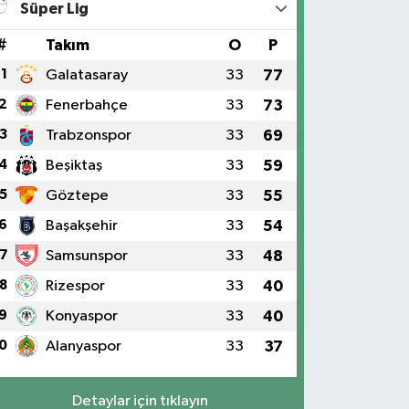
Süper Lig
#
Takım
O
P
1
Galatasaray
33
77
2
Fenerbahçe
33
73
3
Trabzonspor
33
69
4
Beşiktaş
33
59
5
Göztepe
33
55
6
Başakşehir
33
54
7
Samsunspor
33
48
8
Rizespor
33
40
9
Konyaspor
33
40
0
Alanyaspor
33
37
Detaylar için tıklayın