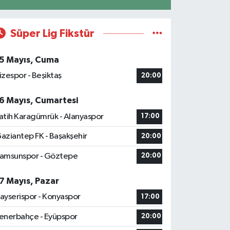
Süper Lig Fikstür
5 Mayıs, Cuma
izespor - Beşiktaş
20:00
6 Mayıs, Cumartesi
atih Karagümrük - Alanyaspor
17:00
aziantep FK - Başakşehir
20:00
amsunspor - Göztepe
20:00
7 Mayıs, Pazar
ayserispor - Konyaspor
17:00
enerbahçe - Eyüpspor
20:00