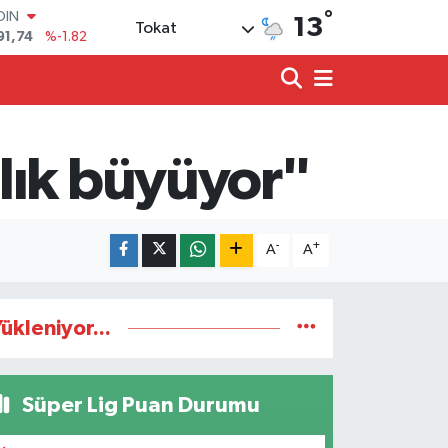
°
AR
13
Tokat
3620
%0.02
O
8690
%0.19
LİN
0380
%0.18
TIN
2,09000
%0.19
lık büyüyor"
100
98,00
%0
OIN
91,74
%-1.82
-
+
A
A
ükleniyor...
Süper Lig Puan Durumu