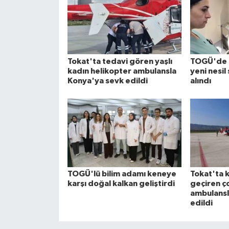
Tokat'ta tedavi gören yaşlı
TOGÜ'de k
kadın helikopter ambulansla
yeni nesil
Konya'ya sevk edildi
alındı
TOGÜ'lü bilim adamı keneye
Tokat'ta 
karşı doğal kalkan geliştirdi
geçiren ç
ambulansl
edildi