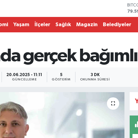
DOL
45,4
EUR
53,3
omi
Yaşam
İlçeler
Sağlık
Magazin
Belediyeler
STER
61,6
G.AL
686
da gerçek bağımlı
BİST
14.5
BITC
79.5
20.06.2025 - 11:11
5
3 DK
GÜNCELLEME
GÖSTERIM
OKUNMA SÜRESI
Y