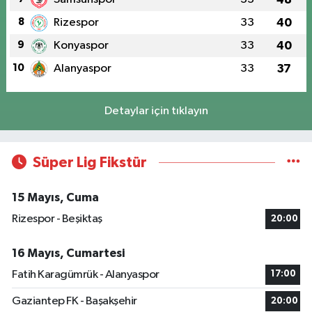
8
Rizespor
33
40
9
Konyaspor
33
40
10
Alanyaspor
33
37
Detaylar için tıklayın
Süper Lig Fikstür
15 Mayıs, Cuma
Rizespor - Beşiktaş
20:00
16 Mayıs, Cumartesi
Fatih Karagümrük - Alanyaspor
17:00
Gaziantep FK - Başakşehir
20:00