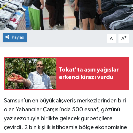
Spor
Teknoloji
Paylaş
-
+
A
A
Tokat Haberleri
Yaşam
Tokat'ta aşırı yağışlar
erkenci kirazı vurdu
Samsun’un en büyük alışveriş merkezlerinden biri
olan Yabancılar Çarşısı’nda 500 esnaf, gözünü
yaz sezonuyla birlikte gelecek gurbetçilere
çevirdi. 2 bin kişilik istihdamla bölge ekonomisine