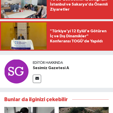
İstanbul ve Sakarya’da Önemli
Ziyaretler
"Türkiye’yi 12 Eylül’e Götüren
İç ve Dış Dinamikler"
Konferansı TOGÜ’de Yapıldı
EDITÖR HAKKINDA
Sesimiz Gazetesi A
Bunlar da ilginizi çekebilir