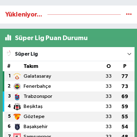
Yükleniyor...
Süper Lig Puan Durumu
Süper Lig
#
Takım
O
P
1
Galatasaray
33
77
2
Fenerbahçe
33
73
3
Trabzonspor
33
69
4
Beşiktaş
33
59
5
Göztepe
33
55
6
Başakşehir
33
54
7
Samsunspor
33
48