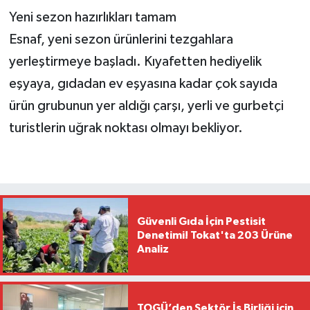
Yeni sezon hazırlıkları tamam
Esnaf, yeni sezon ürünlerini tezgahlara
yerleştirmeye başladı. Kıyafetten hediyelik
eşyaya, gıdadan ev eşyasına kadar çok sayıda
ürün grubunun yer aldığı çarşı, yerli ve gurbetçi
turistlerin uğrak noktası olmayı bekliyor.
Güvenli Gıda İçin Pestisit
Denetimi! Tokat'ta 203 Ürüne
Analiz
TOGÜ’den Sektör İş Birliği için