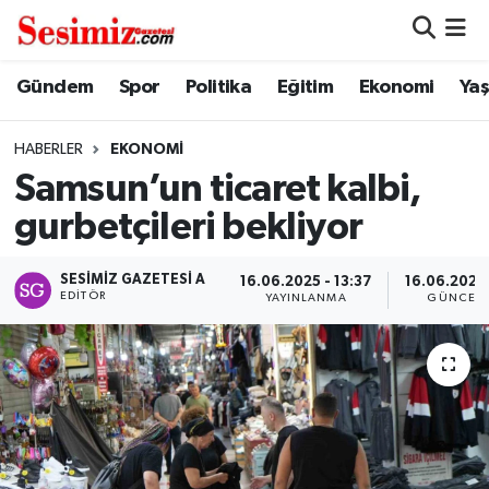
Dünya
Nöbetçi Eczaneler
Gündem
Spor
Politika
Eğitim
Ekonomi
Ya
Eğitim
Hava Durumu
HABERLER
EKONOMI
Samsun’un ticaret kalbi,
Ekonomi
Namaz Vakitleri
gurbetçileri bekliyor
Genel
Trafik Durumu
SESIMIZ GAZETESI A
16.06.2025 - 13:37
16.06.2025 
EDITÖR
YAYINLANMA
GÜNCELL
Gündem
Süper Lig Puan Durumu ve Fikstür
Magazin
Tüm Manşetler
Politika
Son Dakika Haberleri
Sağlık
Haber Arşivi