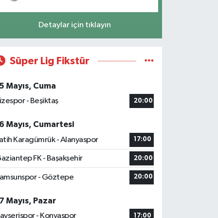
Detaylar için tıklayın
Süper Lig Fikstür
5 Mayıs, Cuma
izespor - Beşiktaş
20:00
6 Mayıs, Cumartesi
atih Karagümrük - Alanyaspor
17:00
aziantep FK - Başakşehir
20:00
amsunspor - Göztepe
20:00
7 Mayıs, Pazar
ayserispor - Konyaspor
17:00