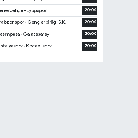
enerbahçe - Eyüpspor
20:00
rabzonspor - Gençlerbirliği S.K.
20:00
asımpaşa - Galatasaray
20:00
ntalyaspor - Kocaelispor
20:00