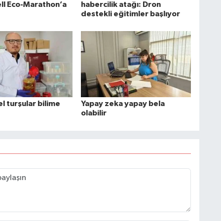
ell Eco-Marathon’a
habercilik atağı: Dron
destekli eğitimler başlıyor
l turşular bilime
Yapay zeka yapay bela
olabilir