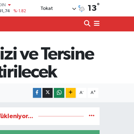
°
OIN
13
Tokat
91,74
%-1.82
AR
3620
%0.02
O
8690
%0.19
LİN
0380
%0.18
zi ve Tersine
TIN
2,09000
%0.19
100
irilecek
98,00
%0
-
+
A
A
ükleniyor...