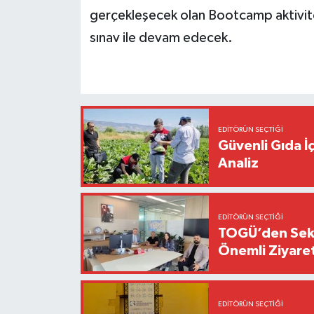
gerçekleşecek olan Bootcamp aktivite
sınav ile devam edecek.
EDITÖRÜN SEÇTIĞI
Güvenli Gıda İ
Analiz
EDITÖRÜN SEÇTIĞI
TOGÜ’den Sektö
Önemli Ziyaret
EDITÖRÜN SEÇTIĞI