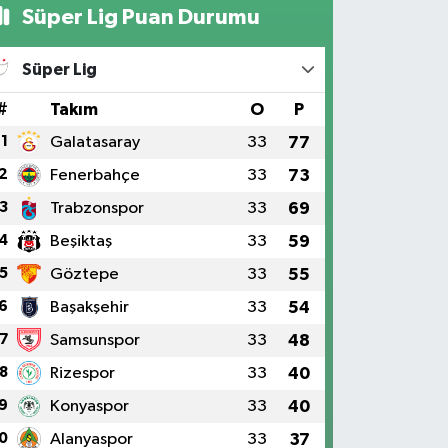
Süper Lig Puan Durumu
Süper Lig
#
Takım
O
P
1
Galatasaray
33
77
2
Fenerbahçe
33
73
3
Trabzonspor
33
69
4
Beşiktaş
33
59
5
Göztepe
33
55
6
Başakşehir
33
54
7
Samsunspor
33
48
8
Rizespor
33
40
9
Konyaspor
33
40
0
Alanyaspor
33
37