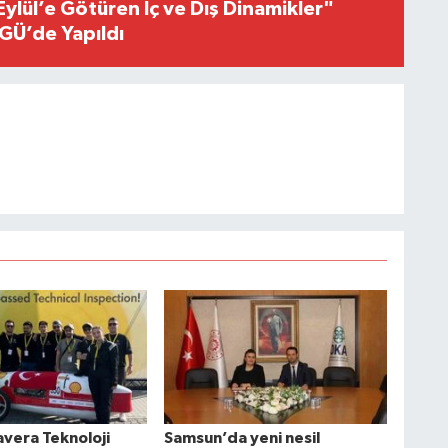
Eylül’e Götüren İç ve Dış Dinamikler"
GÜ’de Yapıldı
era Teknoloji
Samsun’da yeni nesil