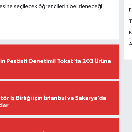
sine seçilecek öğrencilerin belirleneceği
F
T
K
A
çin Pestisit Denetimi! Tokat'ta 203 Ürüne
r İş Birliği için İstanbul ve Sakarya’da
ler