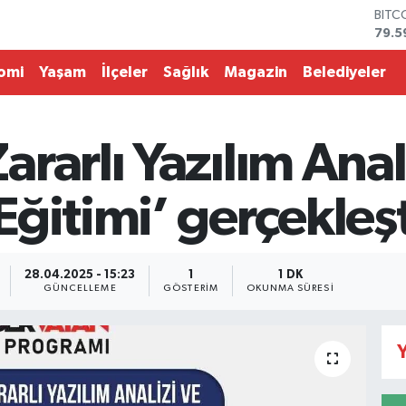
BITC
79.5
DOL
45,4
omi
Yaşam
İlçeler
Sağlık
Magazin
Belediyeler
EUR
53,3
STER
61,6
rarlı Yazılım Anali
G.AL
686
BİST
ğitimi’ gerçekleşt
14.5
28.04.2025 - 15:23
1
1 DK
GÜNCELLEME
GÖSTERIM
OKUNMA SÜRESI
Y