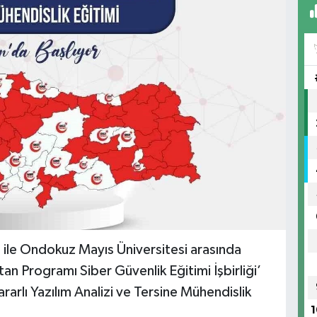
 ile Ondokuz Mayıs Üniversitesi arasında
an Programı Siber Güvenlik Eğitimi İşbirliği’
rlı Yazılım Analizi ve Tersine Mühendislik
1