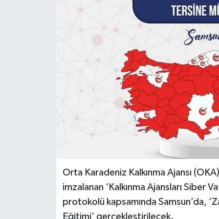
Spor
Teknoloji
Tokat Haberleri
Yaşam
Orta Karadeniz Kalkınma Ajansı (OKA)
imzalanan ‘Kalkınma Ajansları Siber Vat
protokolü kapsamında Samsun’da, ‘Zara
Eğitimi’ gerçekleştirilecek.