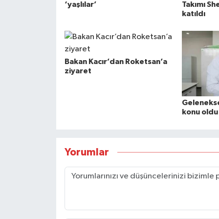
‘yaşlılar’
Takımı Sh
katıldı
Bakan Kacır’dan Roketsan’a
ziyaret
Gelenekse
konu oldu
Yorumlar