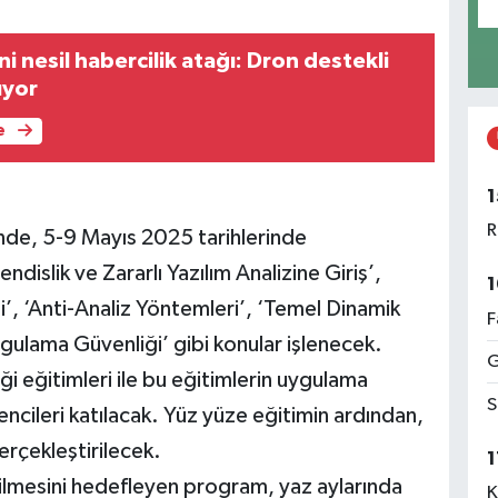
 nesil habercilik atağı: Dron destekli
ıyor
e
1
R
nde, 5-9 Mayıs 2025 tarihlerinde
islik ve Zararlı Yazılım Analizine Giriş’,
1
i’, ‘Anti-Analiz Yöntemleri’, ‘Temel Dinamik
F
ygulama Güvenliği’ gibi konular işlenecek.
G
i eğitimleri ile bu eğitimlerin uygulama
S
cileri katılacak. Yüz yüze eğitimin ardından,
erçekleştirilecek.
1
rilmesini hedefleyen program, yaz aylarında
K