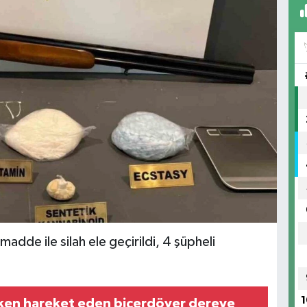
dde ile silah ele geçirildi, 4 şüpheli
1
ken hareket eden biçerdöver dereye