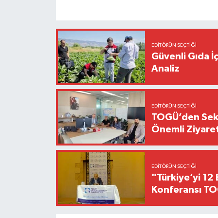
EDITÖRÜN SEÇTIĞI
Güvenli Gıda İ
Analiz
EDITÖRÜN SEÇTIĞI
TOGÜ’den Sektö
Önemli Ziyaret
EDITÖRÜN SEÇTIĞI
"Türkiye’yi 12 
Konferansı TO