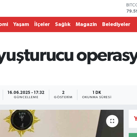
BITC
79.5
DOL
45,4
omi
Yaşam
İlçeler
Sağlık
Magazin
Belediyeler
EUR
53,3
STER
61,6
uşturucu operasy
G.AL
686
BİST
14.5
16.06.2025 - 17:32
2
1 DK
GÜNCELLEME
GÖSTERIM
OKUNMA SÜRESI
Y