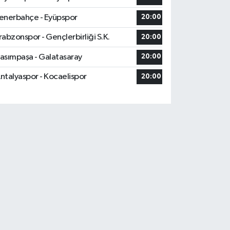
enerbahçe - Eyüpspor
20:00
rabzonspor - Gençlerbirliği S.K.
20:00
asımpaşa - Galatasaray
20:00
ntalyaspor - Kocaelispor
20:00