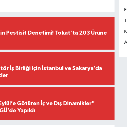
F
T
K
çin Pestisit Denetimi! Tokat'ta 203 Ürüne
A
r İş Birliği için İstanbul ve Sakarya’da
ler
Eylül’e Götüren İç ve Dış Dinamikler"
GÜ’de Yapıldı