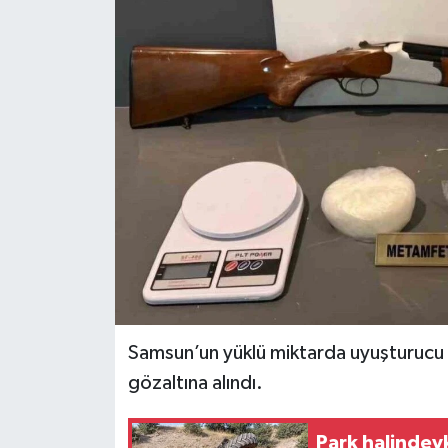
Spor
Teknoloji
Tokat Haberleri
Yaşam
Samsun’un yüklü miktarda uyuşturucu ma
gözaltına alındı.
Park halindey