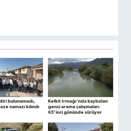
diri bulunamadı,
Kelkit Irmağı'nda kaybolan
aze namazı kılındı
genci arama çalışmaları
65'inci gününde sürüyor