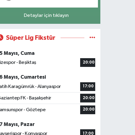
Detaylar için tıklayın
Süper Lig Fikstür
5 Mayıs, Cuma
izespor - Beşiktaş
20:00
6 Mayıs, Cumartesi
atih Karagümrük - Alanyaspor
17:00
aziantep FK - Başakşehir
20:00
amsunspor - Göztepe
20:00
7 Mayıs, Pazar
ayserispor - Konyaspor
17:00