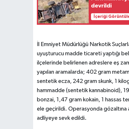
devrildi
İçeriği Görüntül
İl Emniyet Müdürlüğü Narkotik Suçlar
uyuşturucu madde ticareti yaptığı bel
ilçelerinde belirlenen adreslere eş 
yapılan aramalarda; 402 gram metam
sentetik ecza, 242 gram skunk, 1 kil
hammadde (sentetik kannabinoid), 19
bonzai, 1,47 gram kokain, 1 hassas ter
ele geçirildi. Operasyonda gözaltına a
adliyeye sevk edildi.