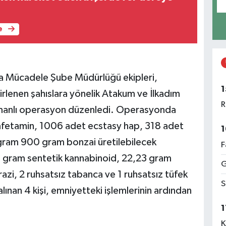
e
la Mücadele Şube Müdürlüğü ekipleri,
1
irlenen şahıslara yönelik Atakum ve İlkadım
R
zamanlı operasyon düzenledi. Operasyonda
fetamin, 1006 adet ecstasy hap, 318 adet
1
ogram 900 gram bonzai üretilebilecek
F
 gram sentetik kannabinoid, 22,23 gram
G
azi, 2 ruhsatsız tabanca ve 1 ruhsatsız tüfek
S
lınan 4 kişi, emniyetteki işlemlerinin ardından
1
K