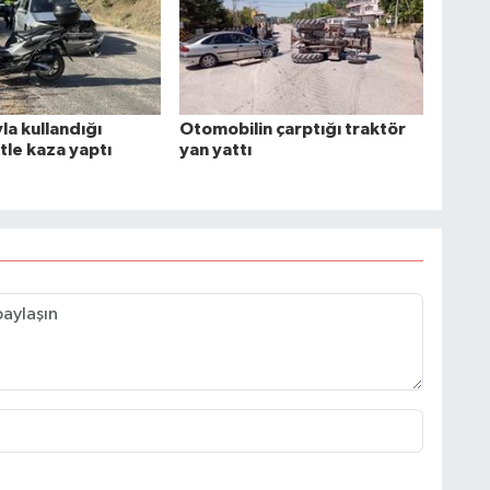
yla kullandığı
Otomobilin çarptığı traktör
tle kaza yaptı
yan yattı