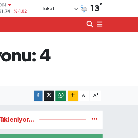
°
OIN
13
Tokat
91,74
%-1.82
AR
3620
%0.02
O
8690
%0.19
LİN
0380
%0.18
onu: 4
TIN
2,09000
%0.19
100
98,00
%0
-
+
A
A
ükleniyor...