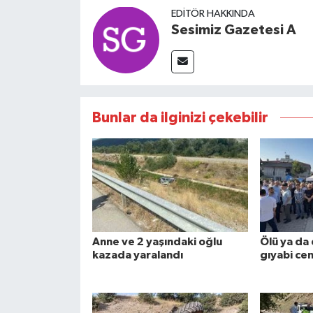
EDITÖR HAKKINDA
Sesimiz Gazetesi A
Bunlar da ilginizi çekebilir
Anne ve 2 yaşındaki oğlu
Ölü ya da 
kazada yaralandı
gıyabi cen