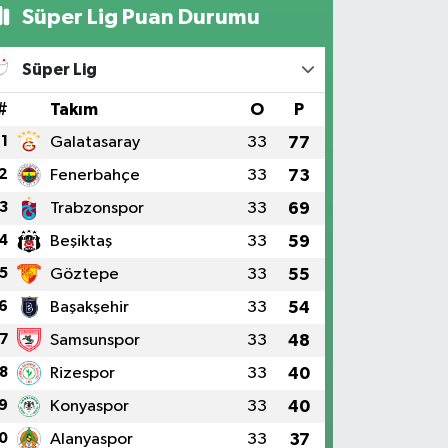
Süper Lig Puan Durumu
Süper Lig
#
Takım
O
P
1
Galatasaray
33
77
2
Fenerbahçe
33
73
3
Trabzonspor
33
69
4
Beşiktaş
33
59
5
Göztepe
33
55
6
Başakşehir
33
54
7
Samsunspor
33
48
8
Rizespor
33
40
9
Konyaspor
33
40
0
Alanyaspor
33
37