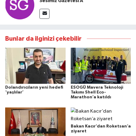
Sesimiz Gazetesi A
Bunlar da ilginizi çekebilir
Dolandırıcıların yeni hedefi
ESOGÜ Mavera Teknoloji
‘yaşlılar’
Takımı Shell Eco-
Marathon’a katıldı
Bakan Kacır’dan Roketsan’a
ziyaret