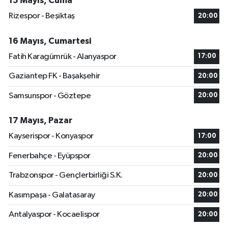
15 Mayıs, Cuma
Rizespor - Beşiktaş
20:00
16 Mayıs, Cumartesi
Fatih Karagümrük - Alanyaspor
17:00
Gaziantep FK - Başakşehir
20:00
Samsunspor - Göztepe
20:00
17 Mayıs, Pazar
Kayserispor - Konyaspor
17:00
Fenerbahçe - Eyüpspor
20:00
Trabzonspor - Gençlerbirliği S.K.
20:00
Kasımpaşa - Galatasaray
20:00
Antalyaspor - Kocaelispor
20:00