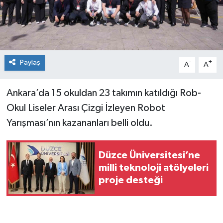
Spor
Teknoloji
Paylaş
-
+
A
A
Tokat Haberleri
Ankara’da 15 okuldan 23 takımın katıldığı Rob-
Yaşam
Okul Liseler Arası Çizgi İzleyen Robot
Yarışması’nın kazananları belli oldu.
Düzce Üniversitesi’ne
milli teknoloji atölyeleri
proje desteği