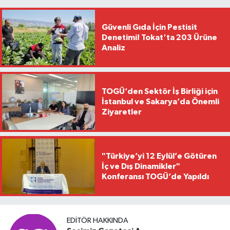
Güvenli Gıda İçin Pestisit
Denetimi! Tokat'ta 203 Ürüne
Analiz
TOGÜ’den Sektör İş Birliği için
İstanbul ve Sakarya’da Önemli
Ziyaretler
"Türkiye’yi 12 Eylül’e Götüren
İç ve Dış Dinamikler"
Konferansı TOGÜ’de Yapıldı
EDITÖR HAKKINDA