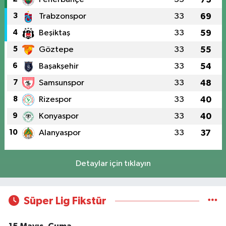
3
Trabzonspor
33
69
4
Beşiktaş
33
59
5
Göztepe
33
55
6
Başakşehir
33
54
7
Samsunspor
33
48
8
Rizespor
33
40
9
Konyaspor
33
40
10
Alanyaspor
33
37
Detaylar için tıklayın
Süper Lig Fikstür