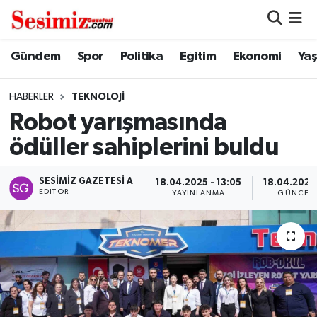
Dünya
Nöbetçi Eczaneler
Gündem
Spor
Politika
Eğitim
Ekonomi
Ya
Eğitim
Hava Durumu
HABERLER
TEKNOLOJI
Robot yarışmasında
Ekonomi
Namaz Vakitleri
ödüller sahiplerini buldu
Genel
Trafik Durumu
SESIMIZ GAZETESI A
18.04.2025 - 13:05
18.04.2025 
EDITÖR
YAYINLANMA
GÜNCEL
Gündem
Süper Lig Puan Durumu ve Fikstür
Magazin
Tüm Manşetler
Politika
Son Dakika Haberleri
Sağlık
Haber Arşivi