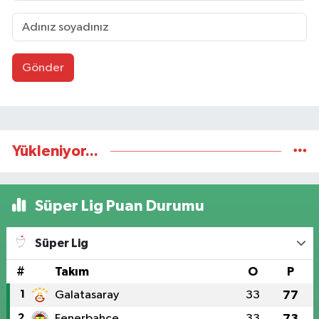
Gönder
Yükleniyor...
Süper Lig Puan Durumu
Süper Lig
#
Takım
O
P
1
Galatasaray
33
77
2
Fenerbahçe
33
73