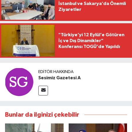
İstanbul ve Sakarya’da Önemli
Ziyaretler
"Türkiye’yi 12 Eylül’e Götüren
İç ve Dış Dinamikler"
Konferansı TOGÜ’de Yapıldı
EDITÖR HAKKINDA
Sesimiz Gazetesi A
Bunlar da ilginizi çekebilir