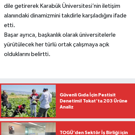
dile getirerek Karabük Üniversitesi’nin iletişim
alanındaki dinamizmini takdirle karşıladığını ifade
etti.
Başar ayrıca, başkanlık olarak üniversitelerle
yürütülecek her türlü ortak çalışmaya açık
olduklarını belirtti.
Güvenli Gıda İçin Pestisit
Denetimi! Tokat'ta 203 Ürüne
Analiz
TOGÜ’den Sektör İş Birliği için