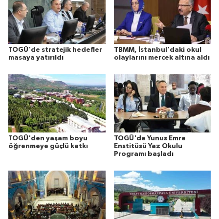
TOGÜ'de stratejik hedefler
TBMM, İstanbul'daki okul
masaya yatırıldı
olaylarını mercek altına aldı
TOGÜ'den yaşam boyu
TOGÜ'de Yunus Emre
öğrenmeye güçlü katkı
Enstitüsü Yaz Okulu
Programı başladı