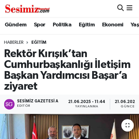
Dünya
Nöbetçi Eczaneler
Gündem
Spor
Politika
Eğitim
Ekonomi
Ya
Eğitim
Hava Durumu
HABERLER
EĞITIM
Rektör Kırışık’tan
Ekonomi
Namaz Vakitleri
Cumhurbaşkanlığı İletişim
Genel
Trafik Durumu
Başkan Yardımcısı Başar’a
ziyaret
Gündem
Süper Lig Puan Durumu ve Fikstür
SESIMIZ GAZETESI A
Magazin
Tüm Manşetler
21.06.2025 - 11:44
21.06.2025 
EDITÖR
YAYINLANMA
GÜNCELL
Politika
Son Dakika Haberleri
Sağlık
Haber Arşivi