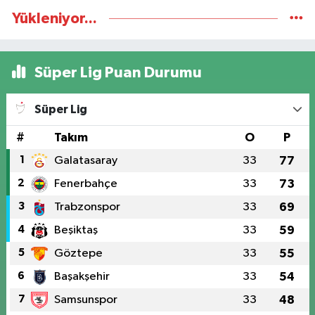
Yükleniyor...
Süper Lig Puan Durumu
Süper Lig
#
Takım
O
P
1
Galatasaray
33
77
2
Fenerbahçe
33
73
3
Trabzonspor
33
69
4
Beşiktaş
33
59
5
Göztepe
33
55
6
Başakşehir
33
54
7
Samsunspor
33
48