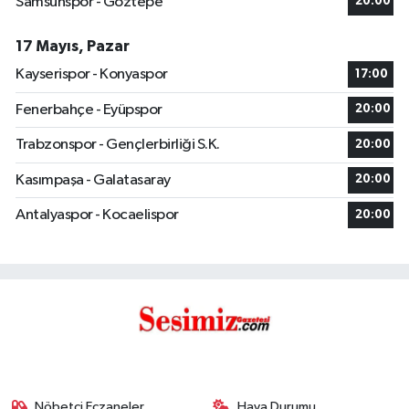
Samsunspor - Göztepe
20:00
17 Mayıs, Pazar
Kayserispor - Konyaspor
17:00
Fenerbahçe - Eyüpspor
20:00
Trabzonspor - Gençlerbirliği S.K.
20:00
Kasımpaşa - Galatasaray
20:00
Antalyaspor - Kocaelispor
20:00
Nöbetçi Eczaneler
Hava Durumu