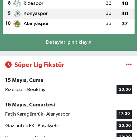
8
Rizespor
33
40
9
Konyaspor
33
40
10
Alanyaspor
33
37
Detaylar için tıklayın
Süper Lig Fikstür
15 Mayıs, Cuma
Rizespor - Beşiktaş
20:00
16 Mayıs, Cumartesi
Fatih Karagümrük - Alanyaspor
17:00
Gaziantep FK - Başakşehir
20:00