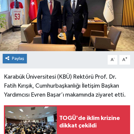
Spor
Teknoloji
Tokat Haberleri
Yaşam
Paylaş
-
+
A
A
Karabük Üniversitesi (KBÜ) Rektörü Prof. Dr.
Fatih Kırışık, Cumhurbaşkanlığı İletişim Başkan
Yardımcısı Evren Başar’ı makamında ziyaret etti.
TOGÜ'de iklim krizine
dikkat çekildi