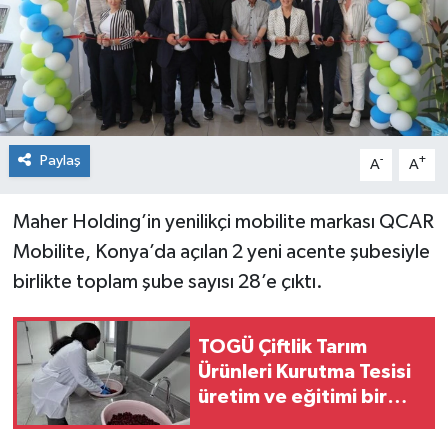
Spor
Teknoloji
Tokat Haberleri
Paylaş
-
+
A
A
Yaşam
Maher Holding’in yenilikçi mobilite markası QCAR
Mobilite, Konya’da açılan 2 yeni acente şubesiyle
birlikte toplam şube sayısı 28’e çıktı.
TOGÜ Çiftlik Tarım
Ürünleri Kurutma Tesisi
üretim ve eğitimi bir
araya getiriyor