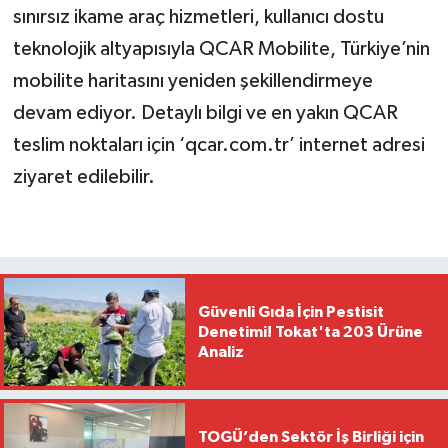
sınırsız ikame araç hizmetleri, kullanıcı dostu
teknolojik altyapısıyla QCAR Mobilite, Türkiye’nin
mobilite haritasını yeniden şekillendirmeye
devam ediyor. Detaylı bilgi ve en yakın QCAR
teslim noktaları için ‘qcar.com.tr’ internet adresi
ziyaret edilebilir.
Güvenli Gıda İçin Pestisit
Denetimi! Tokat'ta 203 Ürüne
Analiz
TOGÜ’den Sektör İş Birliği için