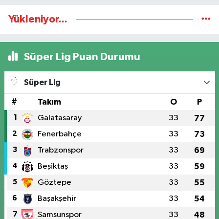
Yükleniyor...
Süper Lig Puan Durumu
Süper Lig
#
Takım
O
P
1
Galatasaray
33
77
2
Fenerbahçe
33
73
3
Trabzonspor
33
69
4
Beşiktaş
33
59
5
Göztepe
33
55
6
Başakşehir
33
54
7
Samsunspor
33
48