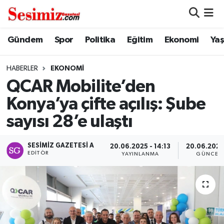
Dünya
Nöbetçi Eczaneler
Gündem
Spor
Politika
Eğitim
Ekonomi
Ya
Eğitim
Hava Durumu
HABERLER
EKONOMI
QCAR Mobilite’den
Ekonomi
Namaz Vakitleri
Konya’ya çifte açılış: Şube
Genel
Trafik Durumu
sayısı 28’e ulaştı
Gündem
Süper Lig Puan Durumu ve Fikstür
SESIMIZ GAZETESI A
20.06.2025 - 14:13
20.06.2025 
EDITÖR
YAYINLANMA
GÜNCEL
Magazin
Tüm Manşetler
Politika
Son Dakika Haberleri
Sağlık
Haber Arşivi