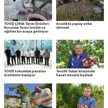
TOGÜ Çiftlik Tarım Ürünleri
Arıcılıkta yapay zeka
Kurutma Tesisi üretim ve
dönemi
eğitimi bir araya getiriyor
TOGÜ tohumluk patates
Tescilli Tokat kirazında
üretimine başlıyor
hasat mesaisi başladı