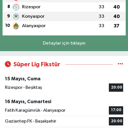
8
Rizespor
33
40
9
Konyaspor
33
40
10
Alanyaspor
33
37
Detaylar için tıklayın
Süper Lig Fikstür
15 Mayıs, Cuma
Rizespor - Beşiktaş
20:00
16 Mayıs, Cumartesi
Fatih Karagümrük - Alanyaspor
17:00
Gaziantep FK - Başakşehir
20:00