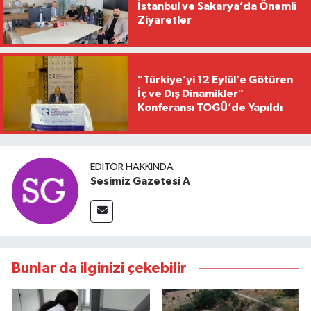
İstanbul ve Sakarya’da Önemli
Ziyaretler
"Türkiye’yi 12 Eylül’e Götüren
İç ve Dış Dinamikler"
Konferansı TOGÜ’de Yapıldı
EDITÖR HAKKINDA
Sesimiz Gazetesi A
Bunlar da ilginizi çekebilir