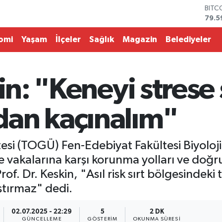
DOL
45,4
EUR
53,3
omi
Yaşam
İlçeler
Sağlık
Magazin
Belediyeler
STER
61,6
G.AL
686
kin: "Keneyi stres
BİST
14.5
BITC
an kaçınalım"
79.5
si (TOGÜ) Fen-Edebiyat Fakültesi Biyoloj
ne vakalarına karşı korunma yolları ve do
f. Dr. Keskin, "Asıl risk sırt bölgesindeki
ştırmaz" dedi.
02.07.2025 - 22:29
5
2 DK
GÜNCELLEME
GÖSTERIM
OKUNMA SÜRESI