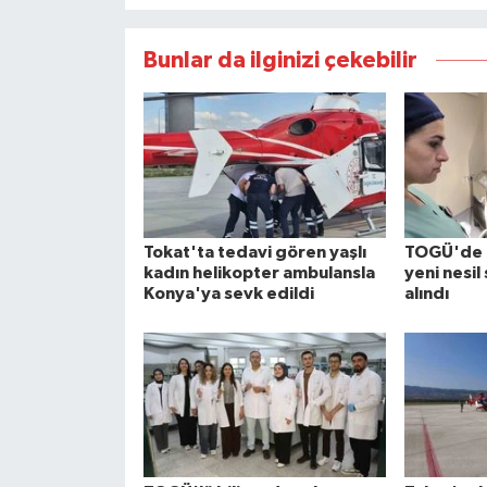
Bunlar da ilginizi çekebilir
Tokat'ta tedavi gören yaşlı
TOGÜ'de k
kadın helikopter ambulansla
yeni nesil
Konya'ya sevk edildi
alındı