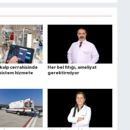
alp cerrahisinde
Her bel fıtığı, ameliyat
 sistem hizmete
gerektirmiyor