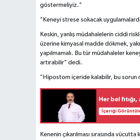
göstermeliyiz."
"Keneyi strese sokacak uygulamalard
Keskin, yanlış müdahalelerin ciddi ris
üzerine kimyasal madde dökmek, yakma
yapılmamalı. Bu tür müdahaleler keneyi
artırabilir" dedi.
"Hipostom içeride kalabilir, bu sorun 
Her bel fıtığı
İçeriği Görüntül
Kenenin çıkarılması sırasında vücutta 