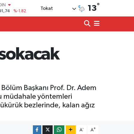
°
AR
13
Tokat
3620
%0.02
O
8690
%0.19
LİN
0380
%0.18
TIN
2,09000
%0.19
e sokacak
100
98,00
%0
OIN
91,74
%-1.82
i Bölüm Başkanı Prof. Dr. Adem
ğru müdahale yöntemleri
 tükürük bezlerinde, kalan ağız
-
+
A
A