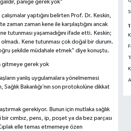
G
ğaldır, paniğe gerek yok"
S
çalışmalar yaptığını belirten Prof. Dr. Keskin,
e zaman zaman kene ile karşılaştığını ancak
1
ne tutunması yaşamadığını ifade etti. Keskin;
K
olmadı. Kene tutunması çok doğal bir durum.
F
doğru şekilde müdahale etmek" diye konuştu.
T
na gitmeye gerek yok
K
aşların yanlış uygulamalara yönelmemesi
A
n, Sağlık Bakanlığı’nın son protokolüne dikkat
aştırmak gerekiyor. Bunun için mutlaka sağlık
bir cımbız, pens, ip, poşet ya da bez parçası
. Çıplak elle temas etmemeye özen