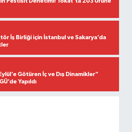
çin Pestisit Denetimi! Tokat'ta 203 Ürüne
r İş Birliği için İstanbul ve Sakarya’da
ler
Eylül’e Götüren İç ve Dış Dinamikler"
GÜ’de Yapıldı