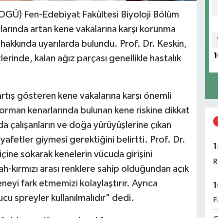
OGÜ) Fen-Edebiyat Fakültesi Biyoloji Bölüm
larında artan kene vakalarına karşı korunma
hakkında uyarılarda bulundu. Prof. Dr. Keskin,
1
lerinde, kalan ağız parçası genellikle hastalık
rtış gösteren kene vakalarına karşı önemli
e orman kenarlarında bulunan kene riskine dikkat
da çalışanların ve doğa yürüyüşlerine çıkan
ıyafetler giymesi gerektiğini belirtti. Prof. Dr.
1
içine sokarak kenelerin vücuda girişini
R
yah-kırmızı arası renklere sahip olduğundan açık
eneyi fark etmemizi kolaylaştırır. Ayrıca
1
 spreyler kullanılmalıdır" dedi.
F