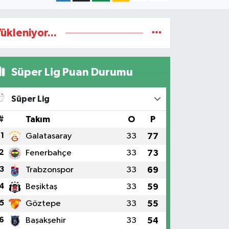
ükleniyor...
Süper Lig Puan Durumu
Süper Lig
#
Takım
O
P
1
Galatasaray
33
77
2
Fenerbahçe
33
73
3
Trabzonspor
33
69
4
Beşiktaş
33
59
5
Göztepe
33
55
6
Başakşehir
33
54