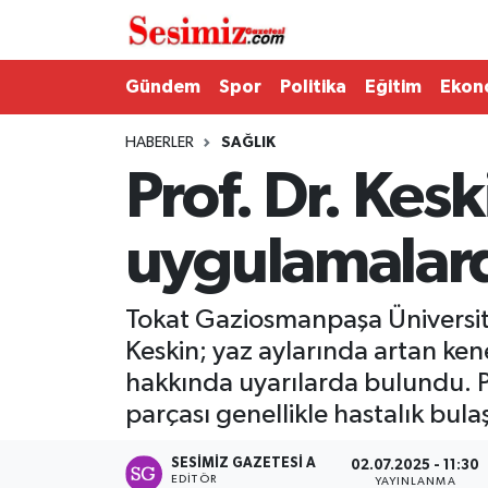
Dünya
Nöbetçi Eczaneler
Gündem
Spor
Politika
Eğitim
Ekon
Eğitim
Hava Durumu
HABERLER
SAĞLIK
Prof. Dr. Kes
Ekonomi
Namaz Vakitleri
uygulamalard
Genel
Trafik Durumu
Gündem
Süper Lig Puan Durumu ve Fikstür
Tokat Gaziosmanpaşa Üniversite
Keskin; yaz aylarında artan ke
Magazin
Tüm Manşetler
hakkında uyarılarda bulundu. Pro
parçası genellikle hastalık bula
Politika
Son Dakika Haberleri
SESIMIZ GAZETESI A
02.07.2025 - 11:30
Sağlık
Haber Arşivi
EDITÖR
YAYINLANMA