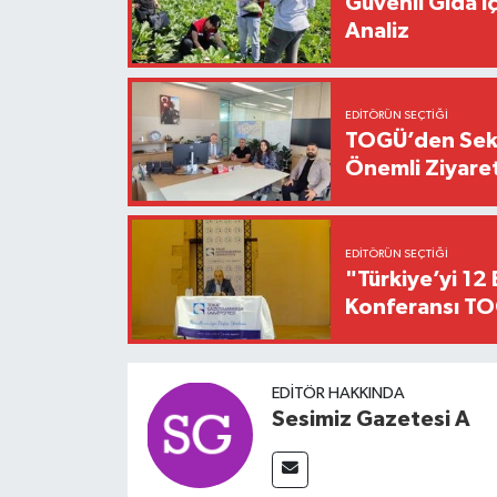
Güvenli Gıda İ
Analiz
EDITÖRÜN SEÇTIĞI
TOGÜ’den Sektö
Önemli Ziyaret
EDITÖRÜN SEÇTIĞI
"Türkiye’yi 12 
Konferansı TO
EDITÖR HAKKINDA
Sesimiz Gazetesi A