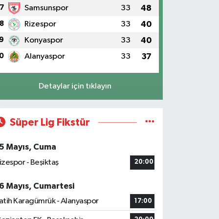
7
Samsunspor
33
48
8
Rizespor
33
40
9
Konyaspor
33
40
0
Alanyaspor
33
37
Detaylar için tıklayın
Süper Lig Fikstür
5 Mayıs, Cuma
izespor - Beşiktaş
20:00
6 Mayıs, Cumartesi
atih Karagümrük - Alanyaspor
17:00