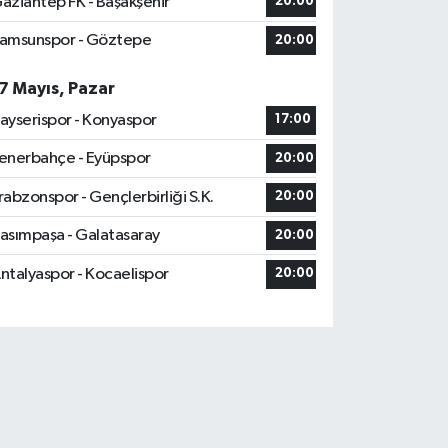
aziantep FK - Başakşehir
20:00
amsunspor - Göztepe
20:00
7 Mayıs, Pazar
ayserispor - Konyaspor
17:00
enerbahçe - Eyüpspor
20:00
rabzonspor - Gençlerbirliği S.K.
20:00
asımpaşa - Galatasaray
20:00
ntalyaspor - Kocaelispor
20:00