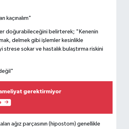
an kaçınalım"
kler doğurabileceğini belirterek; "Kenenin
k, delmek gibi işlemler kesinlikle
 strese sokar ve hastalık bulaştırma riskini
değil"
, ameliyat gerektirmiyor
e
kalan ağız parçasının (hipostom) genellikle