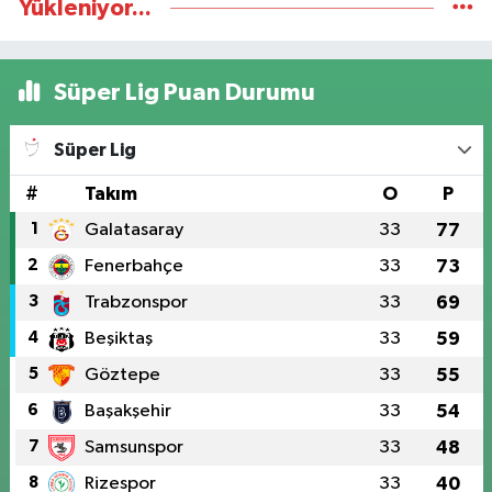
Yükleniyor...
Süper Lig Puan Durumu
Süper Lig
#
Takım
O
P
1
Galatasaray
33
77
2
Fenerbahçe
33
73
3
Trabzonspor
33
69
4
Beşiktaş
33
59
5
Göztepe
33
55
6
Başakşehir
33
54
7
Samsunspor
33
48
8
Rizespor
33
40