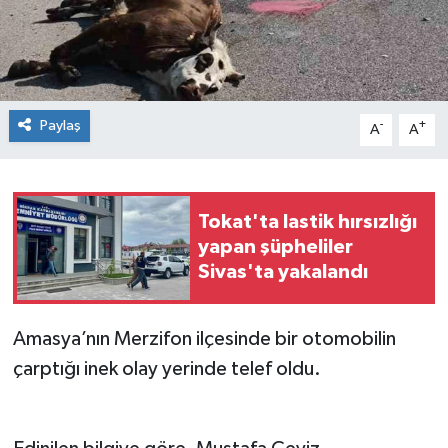
Spor
Teknoloji
Paylaş
-
+
A
A
Tokat Haberleri
Yaşam
Tokat'ta lastik hırsızlığı
yapan şüpheliler
Sivas'ta yakalandı
Amasya’nın Merzifon ilçesinde bir otomobilin
çarptığı inek olay yerinde telef oldu.