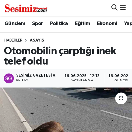
Dünya
Nöbetçi Eczaneler
Gündem
Spor
Politika
Eğitim
Ekonomi
Ya
Eğitim
Hava Durumu
HABERLER
ASAYIŞ
Otomobilin çarptığı inek
Ekonomi
Namaz Vakitleri
telef oldu
Genel
Trafik Durumu
SESIMIZ GAZETESI A
16.06.2025 - 12:13
16.06.2025 -
EDITÖR
YAYINLANMA
GÜNCELL
Gündem
Süper Lig Puan Durumu ve Fikstür
Magazin
Tüm Manşetler
Politika
Son Dakika Haberleri
Sağlık
Haber Arşivi