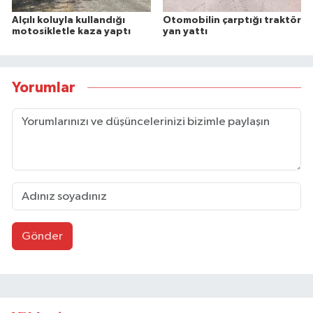
Alçılı koluyla kullandığı
Otomobilin çarptığı traktör
motosikletle kaza yaptı
yan yattı
Yorumlar
Gönder