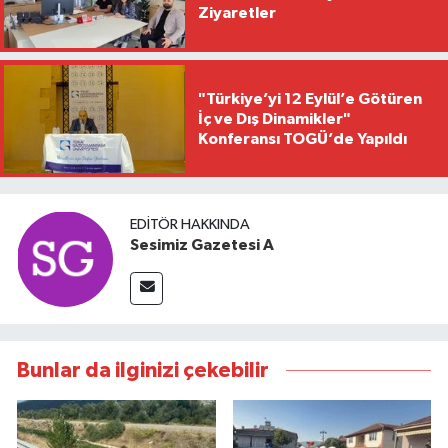
Ziyaretler
"Türkiye’yi 12 Eylül’e Götüren
İç ve Dış Dinamikler"
Konferansı TOGÜ’de Yapıldı
EDITÖR HAKKINDA
Sesimiz Gazetesi A
Bunlar da ilginizi çekebilir