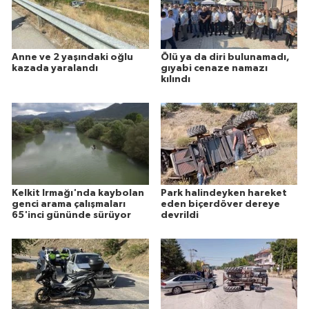
Anne ve 2 yaşındaki oğlu
Ölü ya da diri bulunamadı,
kazada yaralandı
gıyabi cenaze namazı
kılındı
Kelkit Irmağı'nda kaybolan
Park halindeyken hareket
genci arama çalışmaları
eden biçerdöver dereye
65'inci gününde sürüyor
devrildi