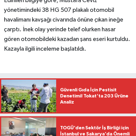
Edinilen bilgiye göre, Mustafa Ceviz
yönetimindeki 38 HG 507 plakalı otomobil
havalimanı kavşağı civarında önüne çıkan ineğe
çarptı. İnek olay yerinde telef olurken hasar
gören otomobildeki kazadan şans eseri kurtuldu.
Kazayla ilgili inceleme başlatıldı.
Güvenli Gıda İçin Pestisit
Denetimi! Tokat'ta 203 Ürüne
Analiz
TOGÜ’den Sektör İş Birliği için
İstanbul ve Sakarya’da Önemli