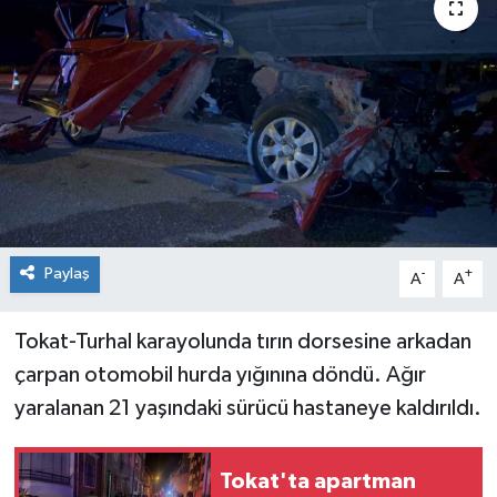
Spor
Teknoloji
Tokat Haberleri
Yaşam
Paylaş
-
+
A
A
Tokat-Turhal karayolunda tırın dorsesine arkadan
çarpan otomobil hurda yığınına döndü. Ağır
yaralanan 21 yaşındaki sürücü hastaneye kaldırıldı.
Tokat'ta apartman