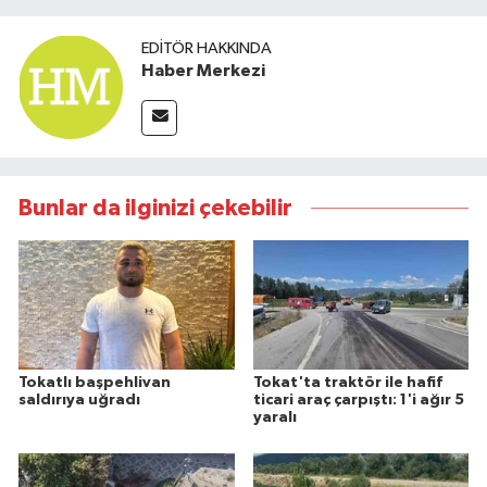
EDITÖR HAKKINDA
Haber Merkezi
Bunlar da ilginizi çekebilir
Tokatlı başpehlivan
Tokat'ta traktör ile hafif
saldırıya uğradı
ticari araç çarpıştı: 1'i ağır 5
yaralı