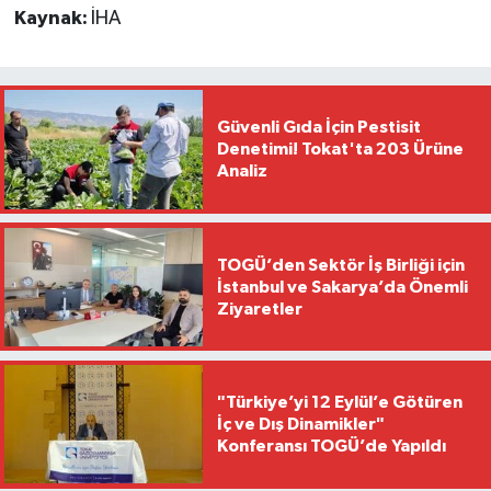
Kaynak:
İHA
Güvenli Gıda İçin Pestisit
Denetimi! Tokat'ta 203 Ürüne
Analiz
TOGÜ’den Sektör İş Birliği için
İstanbul ve Sakarya’da Önemli
Ziyaretler
"Türkiye’yi 12 Eylül’e Götüren
İç ve Dış Dinamikler"
Konferansı TOGÜ’de Yapıldı