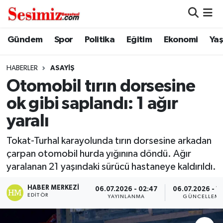
Dünya
Nöbetçi Eczaneler
Gündem
Spor
Politika
Eğitim
Ekonomi
Ya
Eğitim
Hava Durumu
HABERLER
ASAYIŞ
Otomobil tırın dorsesine
Ekonomi
Namaz Vakitleri
ok gibi saplandı: 1 ağır
Genel
Trafik Durumu
yaralı
Gündem
Süper Lig Puan Durumu ve Fikstür
Tokat-Turhal karayolunda tırın dorsesine arkadan
çarpan otomobil hurda yığınına döndü. Ağır
Magazin
Tüm Manşetler
yaralanan 21 yaşındaki sürücü hastaneye kaldırıldı.
HABER MERKEZI
Politika
Son Dakika Haberleri
06.07.2026 - 02:47
06.07.2026 - 1
EDITÖR
YAYINLANMA
GÜNCELLEM
Sağlık
Haber Arşivi