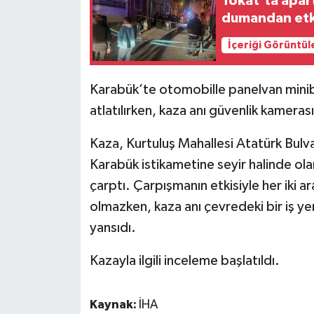
Tokat'ta apart
dumandan etk
İçeriği Görüntül
Karabük’te otomobille panelvan minib
atlatılırken, kaza anı güvenlik kameras
Kaza, Kurtuluş Mahallesi Atatürk Bulv
Karabük istikametine seyir halinde o
çarptı. Çarpışmanın etkisiyle her iki 
olmazken, kaza anı çevredeki bir iş ye
yansıdı.
Kazayla ilgili inceleme başlatıldı.
Kaynak:
İHA