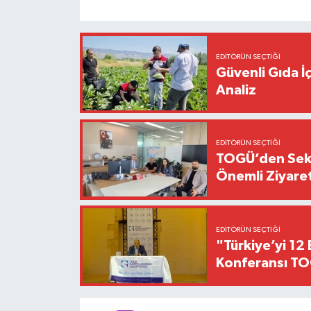
EDITÖRÜN SEÇTIĞI
Güvenli Gıda İ
Analiz
EDITÖRÜN SEÇTIĞI
TOGÜ’den Sektö
Önemli Ziyaret
EDITÖRÜN SEÇTIĞI
"Türkiye’yi 12 
Konferansı TO