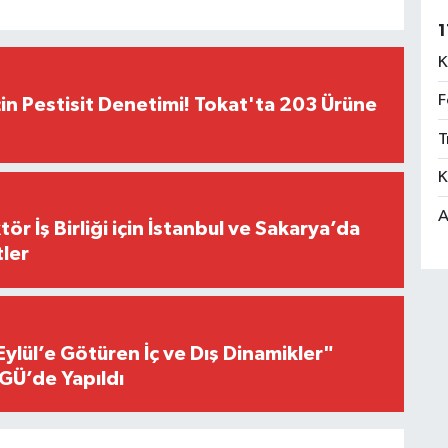
1
K
F
çin Pestisit Denetimi! Tokat'ta 203 Ürüne
T
K
A
r İş Birliği için İstanbul ve Sakarya’da
ler
Eylül’e Götüren İç ve Dış Dinamikler"
GÜ’de Yapıldı