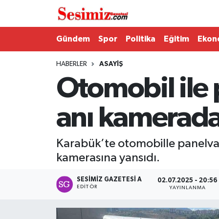
Dünya
Nöbetçi Eczaneler
Gündem
Spor
Politika
Eğitim
Ekon
Eğitim
Hava Durumu
HABERLER
ASAYIŞ
Otomobil ile 
Ekonomi
Namaz Vakitleri
anı kamerad
Genel
Trafik Durumu
Gündem
Süper Lig Puan Durumu ve Fikstür
Karabük’te otomobille panelvan
kamerasına yansıdı.
Magazin
Tüm Manşetler
SESIMIZ GAZETESI A
02.07.2025 - 20:56
Politika
Son Dakika Haberleri
EDITÖR
YAYINLANMA
Sağlık
Haber Arşivi