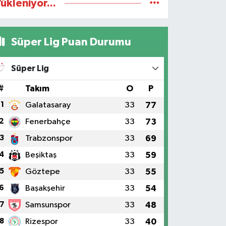
ükleniyor...
Süper Lig Puan Durumu
Süper Lig
#
Takım
O
P
1
Galatasaray
33
77
2
Fenerbahçe
33
73
3
Trabzonspor
33
69
4
Beşiktaş
33
59
5
Göztepe
33
55
6
Başakşehir
33
54
7
Samsunspor
33
48
8
Rizespor
33
40