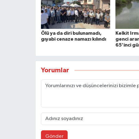
Ölü ya da diri bulunamadı,
Kelkit Ir
gıyabi cenaze namazı kılındı
genci ara
65'inci g
Yorumlar
Gönder