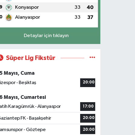
9
Konyaspor
33
40
0
Alanyaspor
33
37
Detaylar için tıklayın
Süper Lig Fikstür
5 Mayıs, Cuma
izespor - Beşiktaş
20:00
6 Mayıs, Cumartesi
atih Karagümrük - Alanyaspor
17:00
aziantep FK - Başakşehir
20:00
amsunspor - Göztepe
20:00