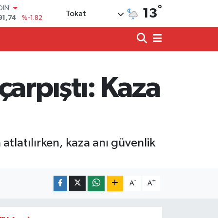
°
OIN
13
Tokat
91,74
%-1.82
AR
3620
%0.02
O
8690
%0.19
LİN
0380
%0.18
çarpıştı: Kaza
TIN
2,09000
%0.19
100
98,00
%0
tlatılırken, kaza anı güvenlik
-
+
A
A