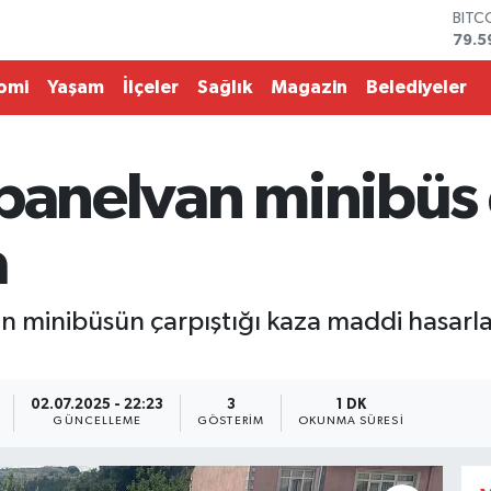
BITC
79.5
DOL
45,4
omi
Yaşam
İlçeler
Sağlık
Magazin
Belediyeler
EUR
53,3
STER
61,6
panelvan minibüs 
G.AL
686
BİST
a
14.5
 minibüsün çarpıştığı kaza maddi hasarla a
02.07.2025 - 22:23
3
1 DK
GÜNCELLEME
GÖSTERIM
OKUNMA SÜRESI