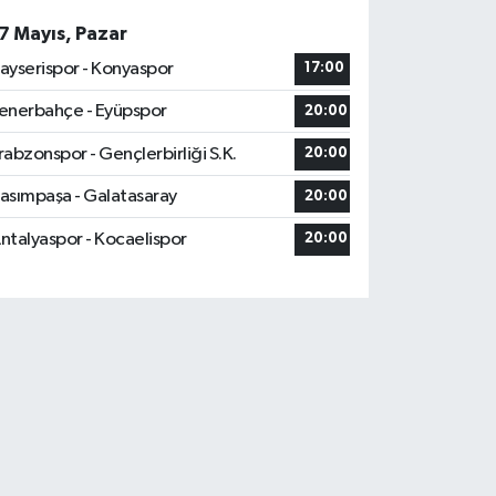
7 Mayıs, Pazar
ayserispor - Konyaspor
17:00
enerbahçe - Eyüpspor
20:00
rabzonspor - Gençlerbirliği S.K.
20:00
asımpaşa - Galatasaray
20:00
ntalyaspor - Kocaelispor
20:00