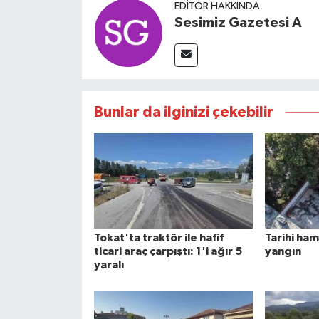
EDITÖR HAKKINDA
Sesimiz Gazetesi A
Bunlar da ilginizi çekebilir
Tokat'ta traktör ile hafif
Tarihi ha
ticari araç çarpıştı: 1'i ağır 5
yangın
yaralı