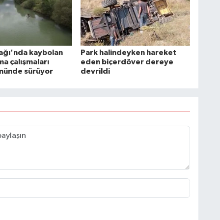
mağı'nda kaybolan
Park halindeyken hareket
ma çalışmaları
eden biçerdöver dereye
ününde sürüyor
devrildi