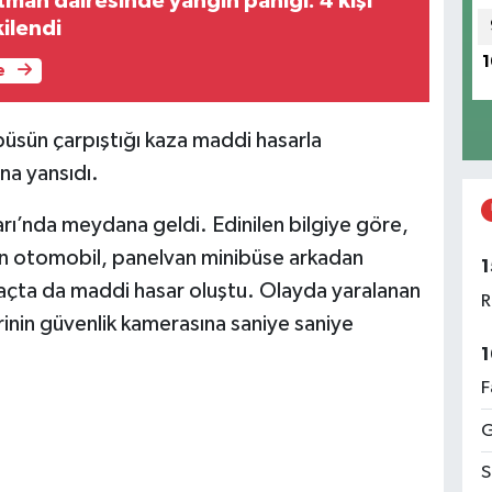
man dairesinde yangın paniği: 4 kişi
ilendi
1
e
üsün çarpıştığı kaza maddi hasarla
ına yansıdı.
arı’nda meydana geldi. Edinilen bilgiye göre,
lan otomobil, panelvan minibüse arkadan
1
araçta da maddi hasar oluştu. Olayda yaralanan
R
rinin güvenlik kamerasına saniye saniye
1
F
G
S