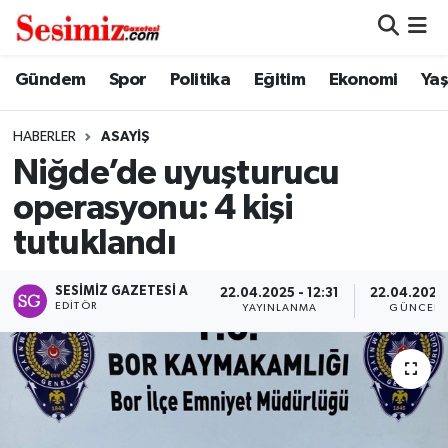
Dünya
Nöbetçi Eczaneler
Gündem
Spor
Politika
Eğitim
Ekonomi
Ya
Eğitim
Hava Durumu
HABERLER
ASAYIŞ
Niğde’de uyuşturucu
Ekonomi
Namaz Vakitleri
operasyonu: 4 kişi
Genel
Trafik Durumu
tutuklandı
Gündem
Süper Lig Puan Durumu ve Fikstür
SESIMIZ GAZETESI A
22.04.2025 - 12:31
22.04.2025 
EDITÖR
YAYINLANMA
GÜNCELL
Magazin
Tüm Manşetler
Politika
Son Dakika Haberleri
Sağlık
Haber Arşivi