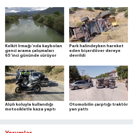
Kelkit Irmağı'nda kaybolan
Park halindeyken hareket
genci arama çalışmaları
eden biçerdöver dereye
65'inci gününde sürüyor
devrildi
Alçılı koluyla kullandığı
Otomobilin çarptığı traktör
motosikletle kaza yaptı
yan yattı