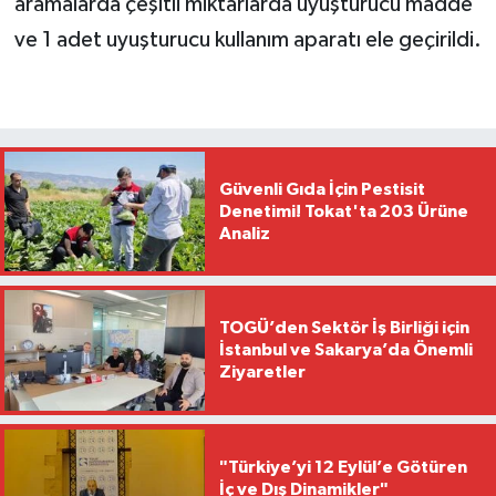
aramalarda çeşitli miktarlarda uyuşturucu madde
ve 1 adet uyuşturucu kullanım aparatı ele geçirildi.
Güvenli Gıda İçin Pestisit
Denetimi! Tokat'ta 203 Ürüne
Analiz
TOGÜ’den Sektör İş Birliği için
İstanbul ve Sakarya’da Önemli
Ziyaretler
"Türkiye’yi 12 Eylül’e Götüren
İç ve Dış Dinamikler"