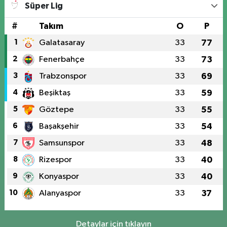
Süper Lig
#
Takım
O
P
1
Galatasaray
33
77
2
Fenerbahçe
33
73
3
Trabzonspor
33
69
4
Beşiktaş
33
59
5
Göztepe
33
55
6
Başakşehir
33
54
7
Samsunspor
33
48
8
Rizespor
33
40
9
Konyaspor
33
40
10
Alanyaspor
33
37
Detaylar için tıklayın