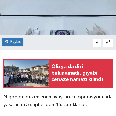
Spor
Teknoloji
Tokat Haberleri
Paylaş
-
+
A
A
Yaşam
Ölü ya da diri
bulunamadı, gıyabi
cenaze namazı kılındı
Niğde’de düzenlenen uyuşturucu operasyonunda
yakalanan 5 şüpheliden 4’ü tutuklandı.