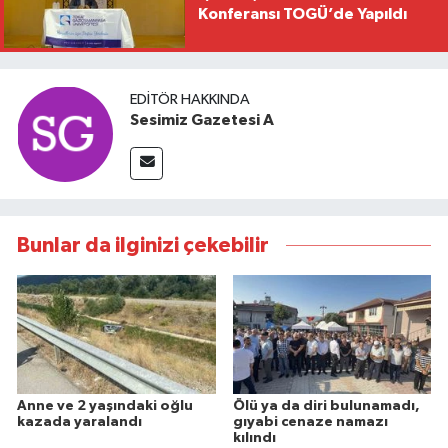
Konferansı TOGÜ’de Yapıldı
EDITÖR HAKKINDA
Sesimiz Gazetesi A
Bunlar da ilginizi çekebilir
Anne ve 2 yaşındaki oğlu
Ölü ya da diri bulunamadı,
kazada yaralandı
gıyabi cenaze namazı
kılındı