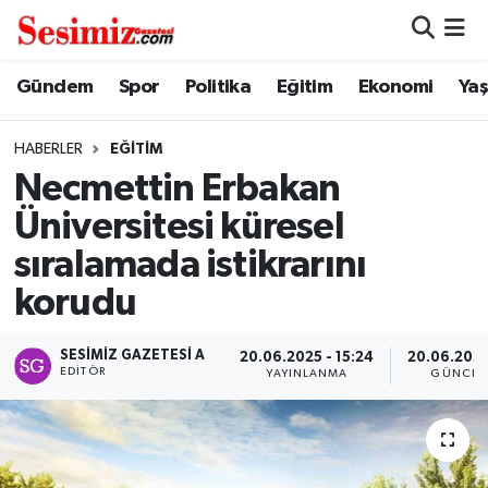
Dünya
Nöbetçi Eczaneler
Gündem
Spor
Politika
Eğitim
Ekonomi
Ya
Eğitim
Hava Durumu
HABERLER
EĞITIM
Necmettin Erbakan
Ekonomi
Namaz Vakitleri
Üniversitesi küresel
Genel
Trafik Durumu
sıralamada istikrarını
korudu
Gündem
Süper Lig Puan Durumu ve Fikstür
SESIMIZ GAZETESI A
Magazin
Tüm Manşetler
20.06.2025 - 15:24
20.06.2025
EDITÖR
YAYINLANMA
GÜNCEL
Politika
Son Dakika Haberleri
Sağlık
Haber Arşivi