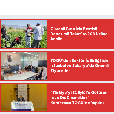
Güvenli Gıda İçin Pestisit
Denetimi! Tokat'ta 203 Ürüne
Analiz
TOGÜ’den Sektör İş Birliği için
İstanbul ve Sakarya’da Önemli
Ziyaretler
"Türkiye’yi 12 Eylül’e Götüren
İç ve Dış Dinamikler"
Konferansı TOGÜ’de Yapıldı