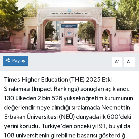
Spor
Teknoloji
Tokat Haberleri
Yaşam
Paylaş
-
+
A
A
Times Higher Education (THE) 2025 Etki
Sıralaması (Impact Rankings) sonuçları açıklandı.
130 ülkeden 2 bin 526 yükseköğretim kurumunun
değerlendirmeye alındığı sıralamada Necmettin
Erbakan Üniversitesi (NEÜ) dünyada ilk 600’deki
yerini korudu. Türkiye’den önceki yıl 91, bu yıl da
108 üniversitenin girebilme başarısı gösterdiği