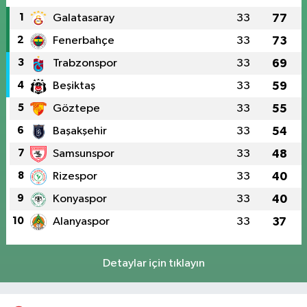
1
Galatasaray
33
77
2
Fenerbahçe
33
73
3
Trabzonspor
33
69
4
Beşiktaş
33
59
5
Göztepe
33
55
6
Başakşehir
33
54
7
Samsunspor
33
48
8
Rizespor
33
40
9
Konyaspor
33
40
10
Alanyaspor
33
37
Detaylar için tıklayın