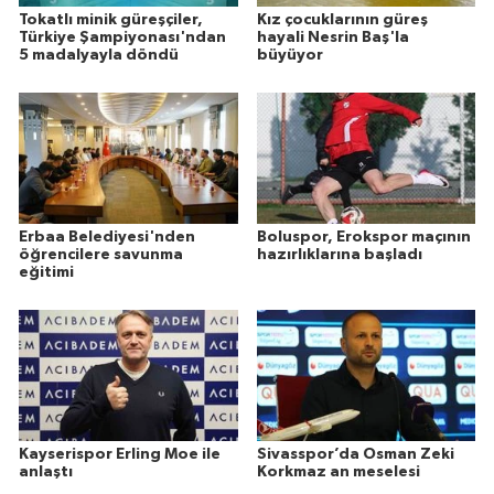
Tokatlı minik güreşçiler,
Kız çocuklarının güreş
Türkiye Şampiyonası'ndan
hayali Nesrin Baş'la
5 madalyayla döndü
büyüyor
Erbaa Belediyesi'nden
Boluspor, Erokspor maçının
öğrencilere savunma
hazırlıklarına başladı
eğitimi
Kayserispor Erling Moe ile
Sivasspor’da Osman Zeki
anlaştı
Korkmaz an meselesi