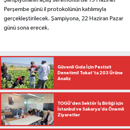
Perşembe günü il protokolünün katılımıyla
gerçekleştirilecek. Şampiyona, 22 Haziran Pazar
günü sona erecek.
Güvenli Gıda İçin Pestisit
Denetimi! Tokat'ta 203 Ürüne
Analiz
TOGÜ’den Sektör İş Birliği için
İstanbul ve Sakarya’da Önemli
Ziyaretler