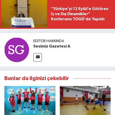
"Türkiye’yi 12 Eylül’e Götüren
İç ve Dış Dinamikler"
Konferansı TOGÜ’de Yapıldı
EDITÖR HAKKINDA
Sesimiz Gazetesi A
Bunlar da ilginizi çekebilir