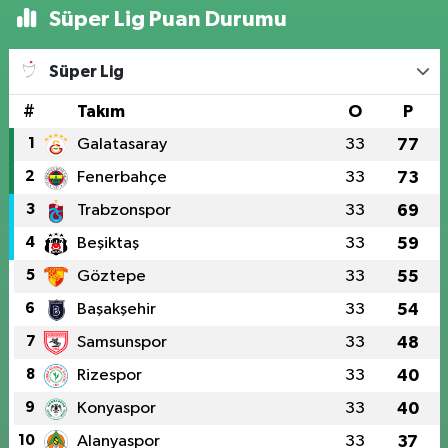
Süper Lig Puan Durumu
Süper Lig
#
Takım
O
P
1
Galatasaray
33
77
2
Fenerbahçe
33
73
3
Trabzonspor
33
69
4
Beşiktaş
33
59
5
Göztepe
33
55
6
Başakşehir
33
54
7
Samsunspor
33
48
8
Rizespor
33
40
9
Konyaspor
33
40
10
Alanyaspor
33
37