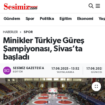
Dünya
Nöbetçi Eczaneler
Gündem
Spor
Politika
Eğitim
Ekonomi
Ya
Eğitim
Hava Durumu
HABERLER
SPOR
Minikler Türkiye Güreş
Ekonomi
Namaz Vakitleri
Şampiyonası, Sivas’ta
Genel
Trafik Durumu
başladı
Gündem
Süper Lig Puan Durumu ve Fikstür
SESIMIZ GAZETESI A
17.06.2025 - 13:52
17.06.2025 -
EDITÖR
YAYINLANMA
GÜNCELL
Magazin
Tüm Manşetler
Politika
Son Dakika Haberleri
Sağlık
Haber Arşivi