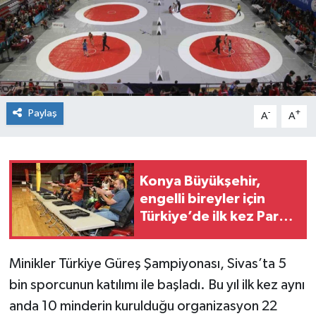
Spor
Teknoloji
Tokat Haberleri
Paylaş
-
+
A
A
Yaşam
Konya Büyükşehir,
engelli bireyler için
Türkiye’de ilk kez Para
Lazer Yarışması
düzenledi
Minikler Türkiye Güreş Şampiyonası, Sivas’ta 5
bin sporcunun katılımı ile başladı. Bu yıl ilk kez aynı
anda 10 minderin kurulduğu organizasyon 22