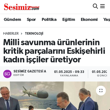
Dünya
Nöbetçi Eczaneler
Gündem
Spor
Politika
Eğitim
Ekonomi
Ya
Eğitim
Hava Durumu
HABERLER
TEKNOLOJI
Milli savunma ürünlerinin
Ekonomi
Namaz Vakitleri
kritik parçalarını Eskişehirli
Genel
Trafik Durumu
kadın işçiler üretiyor
Gündem
Süper Lig Puan Durumu ve Fikstür
SESIMIZ GAZETESI A
01.05.2025 - 09:33
01.05.2025
EDITÖR
YAYINLANMA
GÜNCEL
Magazin
Tüm Manşetler
Politika
Son Dakika Haberleri
Sağlık
Haber Arşivi