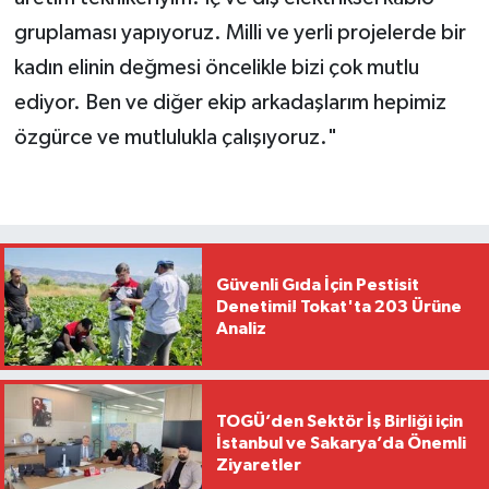
gruplaması yapıyoruz. Milli ve yerli projelerde bir
kadın elinin değmesi öncelikle bizi çok mutlu
ediyor. Ben ve diğer ekip arkadaşlarım hepimiz
özgürce ve mutlulukla çalışıyoruz."
Güvenli Gıda İçin Pestisit
Denetimi! Tokat'ta 203 Ürüne
Analiz
TOGÜ’den Sektör İş Birliği için
İstanbul ve Sakarya’da Önemli
Ziyaretler