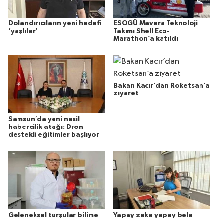
Dolandırıcıların yeni hedefi
ESOGÜ Mavera Teknoloji
‘yaşlılar’
Takımı Shell Eco-
Marathon’a katıldı
Bakan Kacır’dan Roketsan’a
ziyaret
Samsun’da yeni nesil
habercilik atağı: Dron
destekli eğitimler başlıyor
Geleneksel turşular bilime
Yapay zeka yapay bela