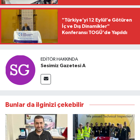
"Türkiye’yi 12 Eylül’e Götüren
İç ve Dış Dinamikler"
Konferansı TOGÜ’de Yapıldı
EDITÖR HAKKINDA
Sesimiz Gazetesi A
Bunlar da ilginizi çekebilir