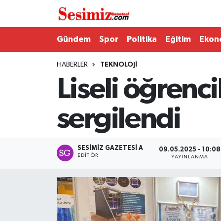
Dünya
Nöbetçi Eczaneler
Gündem
Spor
Politika
Eğitim
Ekon
Eğitim
Hava Durumu
HABERLER
TEKNOLOJI
Liseli öğrenci
Ekonomi
Namaz Vakitleri
sergilendi
Genel
Trafik Durumu
Gündem
Süper Lig Puan Durumu ve Fikstür
SESIMIZ GAZETESI A
09.05.2025 - 10:08
EDITÖR
YAYINLANMA
Magazin
Tüm Manşetler
Politika
Son Dakika Haberleri
Sağlık
Haber Arşivi