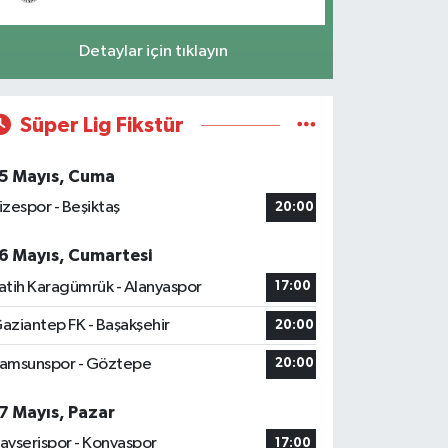
Detaylar için tıklayın
Süper Lig Fikstür
5 Mayıs, Cuma
izespor - Beşiktaş
20:00
6 Mayıs, Cumartesi
atih Karagümrük - Alanyaspor
17:00
aziantep FK - Başakşehir
20:00
amsunspor - Göztepe
20:00
7 Mayıs, Pazar
ayserispor - Konyaspor
17:00