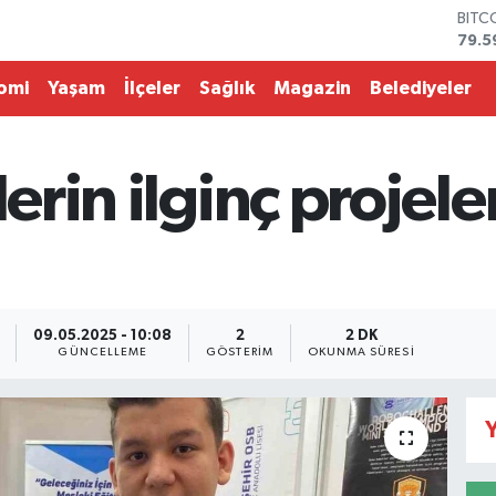
79.5
DOL
45,4
EUR
omi
Yaşam
İlçeler
Sağlık
Magazin
Belediyeler
53,3
STER
61,6
G.AL
lerin ilginç projel
686
BİST
14.5
09.05.2025 - 10:08
2
2 DK
GÜNCELLEME
GÖSTERIM
OKUNMA SÜRESI
Y