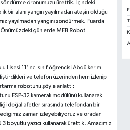
n söndürme dronumuzu ürettik. İçindeki
F
k bir alanı yangın yayılmadan ateşin olduğu
ımız yayılmadan yangını söndürmek. Fuarda
T
isi. Önümüzdeki günlerde MEB Robot
K
A
 Lisesi 11’inci sınıf öğrencisi Abdülkerim
iştirdikleri ve telefon üzerinden hem izlenip
rtarma robotunu şöyle anlattı:
tunu ESP-32 kameralı modülünü kullanarak
iği doğal afetler sırasında telefondan bir
istediğimiz zaman izleyebiliyoruz ve oradan
 3 boyutlu yazıcı kullanarak ürettik. Amacımız