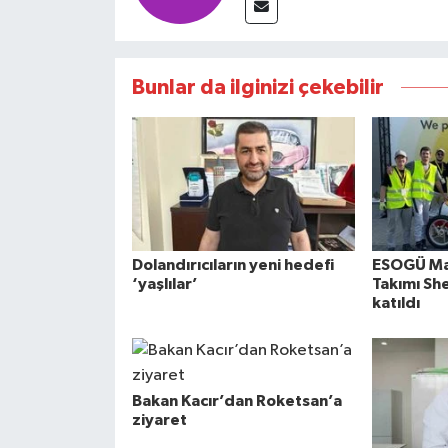
Bunlar da ilginizi çekebilir
Dolandırıcıların yeni hedefi
ESOGÜ Mav
‘yaşlılar’
Takımı Sh
katıldı
Bakan Kacır’dan Roketsan’a
ziyaret