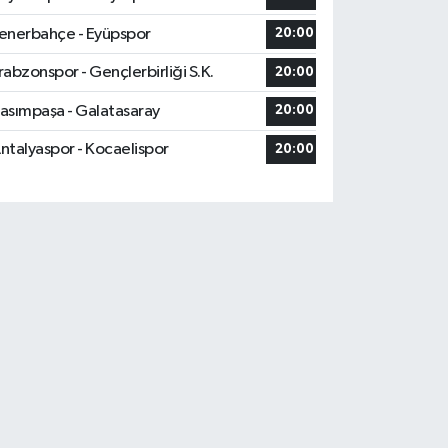
enerbahçe - Eyüpspor
20:00
rabzonspor - Gençlerbirliği S.K.
20:00
asımpaşa - Galatasaray
20:00
ntalyaspor - Kocaelispor
20:00