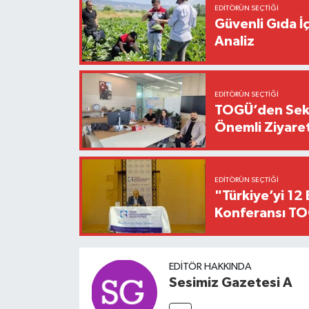
EDITÖRÜN SEÇTIĞI
Güvenli Gıda İ
Analiz
EDITÖRÜN SEÇTIĞI
TOGÜ’den Sektö
Önemli Ziyaret
EDITÖRÜN SEÇTIĞI
"Türkiye’yi 12 
Konferansı TO
EDITÖR HAKKINDA
Sesimiz Gazetesi A