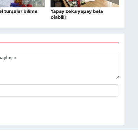
l turşular bilime
Yapay zeka yapay bela
olabilir