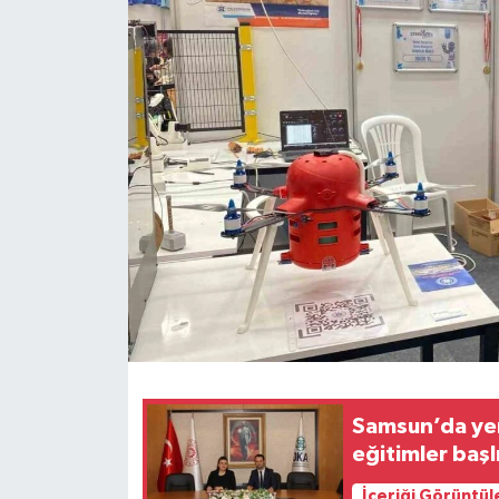
Spor
Teknoloji
Tokat Haberleri
Yaşam
Samsun’da yeni
eğitimler başl
İçeriği Görüntül