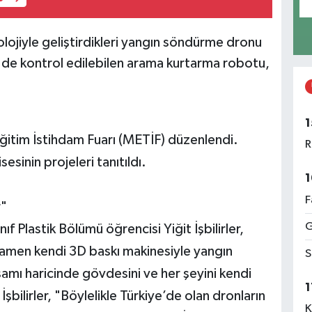
olojiyle geliştirdikleri yangın söndürme dronu
 de kontrol edilebilen arama kurtarma robotu,
1
ğitim İstihdam Fuarı (METİF) düzenlendi.
R
esinin projeleri tanıtıldı.
1
F
r"
G
ıf Plastik Bölümü öğrencisi Yiğit İşbilirler,
mamen kendi 3D baskı makinesiyle yangın
S
amı haricinde gövdesini ve her şeyini kendi
1
 İşbilirler, "Böylelikle Türkiye’de olan dronların
K