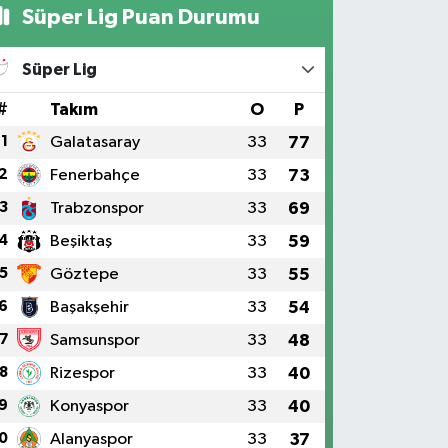
Süper Lig Puan Durumu
Süper Lig
#
Takım
O
P
1
Galatasaray
33
77
2
Fenerbahçe
33
73
3
Trabzonspor
33
69
4
Beşiktaş
33
59
5
Göztepe
33
55
6
Başakşehir
33
54
7
Samsunspor
33
48
8
Rizespor
33
40
9
Konyaspor
33
40
0
Alanyaspor
33
37