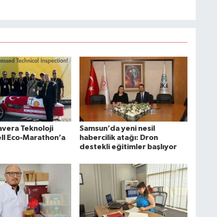
era Teknoloji
Samsun’da yeni nesil
ell Eco-Marathon’a
habercilik atağı: Dron
destekli eğitimler başlıyor