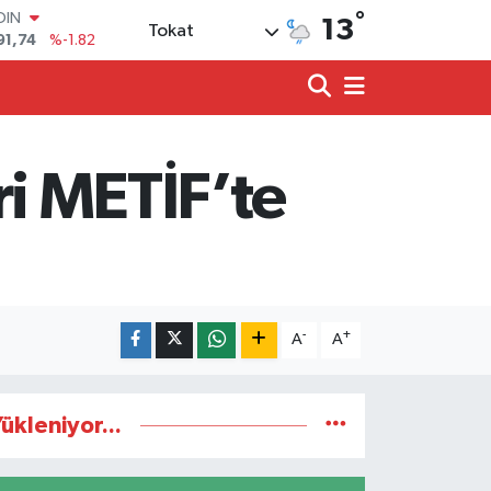
91,74
%-1.82
°
13
Tokat
AR
3620
%0.02
O
8690
%0.19
LİN
0380
%0.18
TIN
eri METİF’te
2,09000
%0.19
100
98,00
%0
-
+
A
A
ükleniyor...