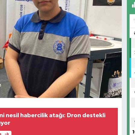
 nesil habercilik atağı: Dron destekli
ıyor
1
e