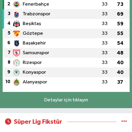
2
Fenerbahçe
33
73
3
Trabzonspor
33
69
4
Beşiktaş
33
59
5
Göztepe
33
55
6
Başakşehir
33
54
7
Samsunspor
33
48
8
Rizespor
33
40
9
Konyaspor
33
40
10
Alanyaspor
33
37
Detaylar için tıklayın
Süper Lig Fikstür