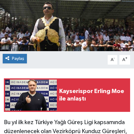
Spor
Teknoloji
Tokat Haberleri
Yaşam
Paylaş
-
+
A
A
Kayserispor Erling Moe
ile anlaştı
Bu yıl ilk kez Türkiye Yağlı Güreş Ligi kapsamında
düzenlenecek olan Vezirköprü Kunduz Güreşleri,