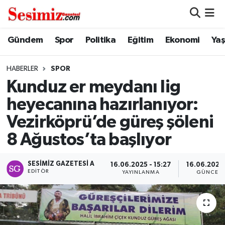
Dünya
Nöbetçi Eczaneler
Gündem
Spor
Politika
Eğitim
Ekonomi
Ya
Eğitim
Hava Durumu
HABERLER
SPOR
Kunduz er meydanı lig
Ekonomi
Namaz Vakitleri
heyecanına hazırlanıyor:
Genel
Trafik Durumu
Vezirköprü’de güreş şöleni
8 Ağustos’ta başlıyor
Gündem
Süper Lig Puan Durumu ve Fikstür
SESIMIZ GAZETESI A
Magazin
Tüm Manşetler
16.06.2025 - 15:27
16.06.2025 
EDITÖR
YAYINLANMA
GÜNCELL
Politika
Son Dakika Haberleri
Sağlık
Haber Arşivi