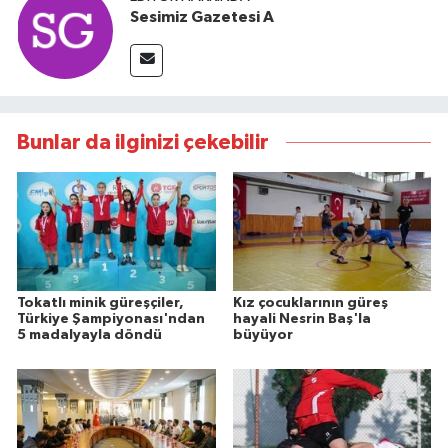
Sesimiz Gazetesi A
Bunlar da ilginizi çekebilir
Tokatlı minik güreşçiler,
Kız çocuklarının güreş
Türkiye Şampiyonası'ndan
hayali Nesrin Baş'la
5 madalyayla döndü
büyüyor