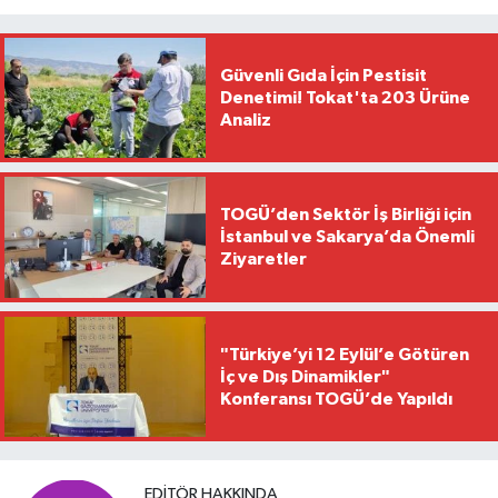
Güvenli Gıda İçin Pestisit
Denetimi! Tokat'ta 203 Ürüne
Analiz
TOGÜ’den Sektör İş Birliği için
İstanbul ve Sakarya’da Önemli
Ziyaretler
"Türkiye’yi 12 Eylül’e Götüren
İç ve Dış Dinamikler"
Konferansı TOGÜ’de Yapıldı
EDITÖR HAKKINDA