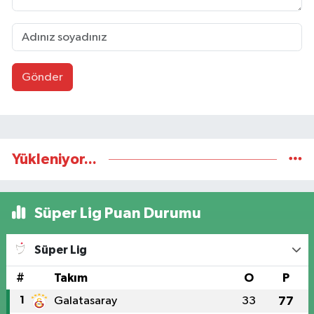
Gönder
Yükleniyor...
Süper Lig Puan Durumu
Süper Lig
#
Takım
O
P
1
Galatasaray
33
77