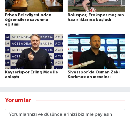
Erbaa Belediyesi'nden
Boluspor, Erokspor maçının
öğrencilere savunma
hazırlıklarına başladı
eğitimi
Kayserispor Erling Moe ile
Sivasspor’da Osman Zeki
anlaştı
Korkmaz an meselesi
Yorumlar