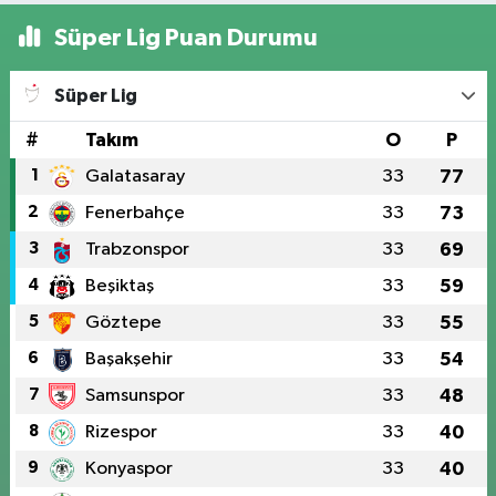
Süper Lig Puan Durumu
Süper Lig
#
Takım
O
P
1
Galatasaray
33
77
2
Fenerbahçe
33
73
3
Trabzonspor
33
69
4
Beşiktaş
33
59
5
Göztepe
33
55
6
Başakşehir
33
54
7
Samsunspor
33
48
8
Rizespor
33
40
9
Konyaspor
33
40