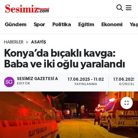
Dünya
Nöbetçi Eczaneler
Gündem
Spor
Politika
Eğitim
Ekonomi
Ya
Eğitim
Hava Durumu
HABERLER
ASAYIŞ
Konya’da bıçaklı kavga:
Ekonomi
Namaz Vakitleri
Baba ve iki oğlu yaralandı
Genel
Trafik Durumu
SESIMIZ GAZETESI A
17.06.2025 - 11:02
17.06.2025 -
EDITÖR
YAYINLANMA
GÜNCELL
Gündem
Süper Lig Puan Durumu ve Fikstür
Magazin
Tüm Manşetler
Politika
Son Dakika Haberleri
Sağlık
Haber Arşivi