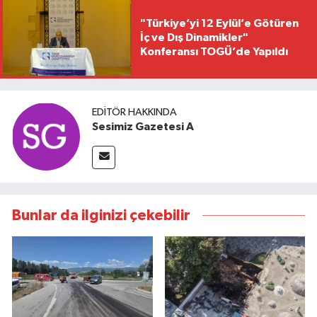
"Türkiye’yi 12 Eylül’e Götüren
İç ve Dış Dinamikler"
Konferansı TOGÜ’de Yapıldı
EDITÖR HAKKINDA
Sesimiz Gazetesi A
Bunlar da ilginizi çekebilir