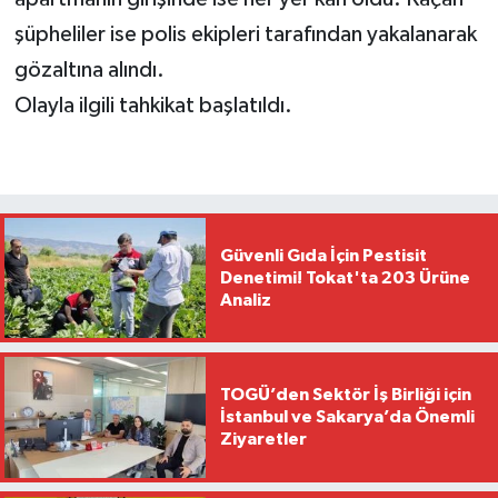
şüpheliler ise polis ekipleri tarafından yakalanarak
gözaltına alındı.
Olayla ilgili tahkikat başlatıldı.
Güvenli Gıda İçin Pestisit
Denetimi! Tokat'ta 203 Ürüne
Analiz
TOGÜ’den Sektör İş Birliği için
İstanbul ve Sakarya’da Önemli
Ziyaretler