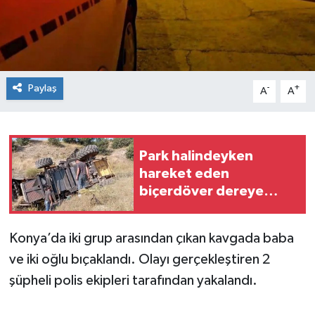
Spor
Teknoloji
Paylaş
-
+
A
A
Tokat Haberleri
Yaşam
Park halindeyken
hareket eden
biçerdöver dereye
devrildi
Konya’da iki grup arasından çıkan kavgada baba
ve iki oğlu bıçaklandı. Olayı gerçekleştiren 2
şüpheli polis ekipleri tarafından yakalandı.