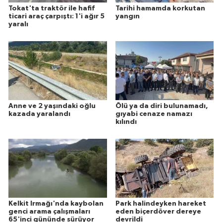
Tokat'ta traktör ile hafif
Tarihi hamamda korkutan
ticari araç çarpıştı: 1'i ağır 5
yangın
yaralı
Anne ve 2 yaşındaki oğlu
Ölü ya da diri bulunamadı,
kazada yaralandı
gıyabi cenaze namazı
kılındı
Kelkit Irmağı'nda kaybolan
Park halindeyken hareket
genci arama çalışmaları
eden biçerdöver dereye
65'inci gününde sürüyor
devrildi