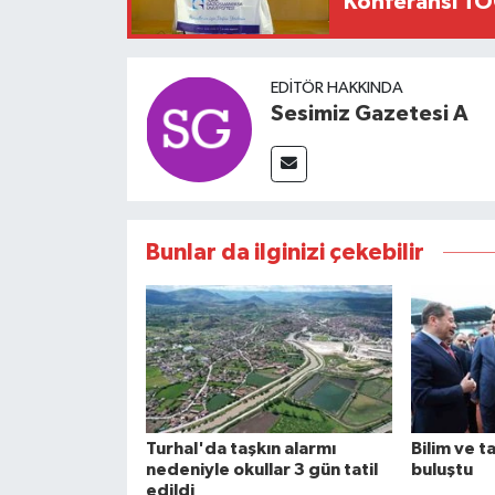
Konferansı TO
EDITÖR HAKKINDA
Sesimiz Gazetesi A
Bunlar da ilginizi çekebilir
Turhal'da taşkın alarmı
Bilim ve t
nedeniyle okullar 3 gün tatil
buluştu
edildi