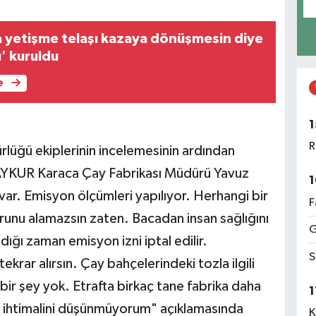
ra yetişme telaşı kazaya dönüşmesin diye
' kuruldu
e
1
R
rlüğü ekiplerinin incelemesinin ardından
AYKUR Karaca Çay Fabrikası Müdürü Yavuz
1
ar. Emisyon ölçümleri yapılıyor. Herhangi bir
F
unu alamazsın zaten. Bacadan insan sağlığını
G
ığı zaman emisyon izni iptal edilir.
S
krar alırsın. Çay bahçelerindeki tozla ilgili
ir şey yok. Etrafta birkaç tane fabrika daha
1
u ihtimalini düşünmüyorum" açıklamasında
K