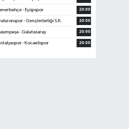
enerbahçe - Eyüpspor
20:00
rabzonspor - Gençlerbirliği S.K.
20:00
asımpaşa - Galatasaray
20:00
ntalyaspor - Kocaelispor
20:00