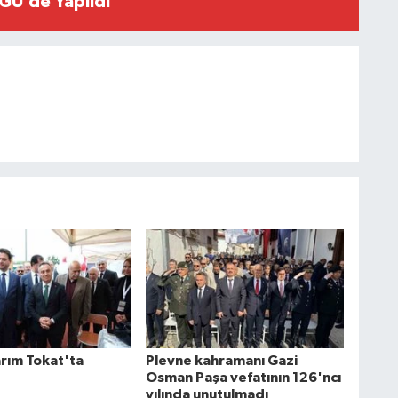
GÜ’de Yapıldı
arım Tokat'ta
Plevne kahramanı Gazi
Osman Paşa vefatının 126'ncı
yılında unutulmadı