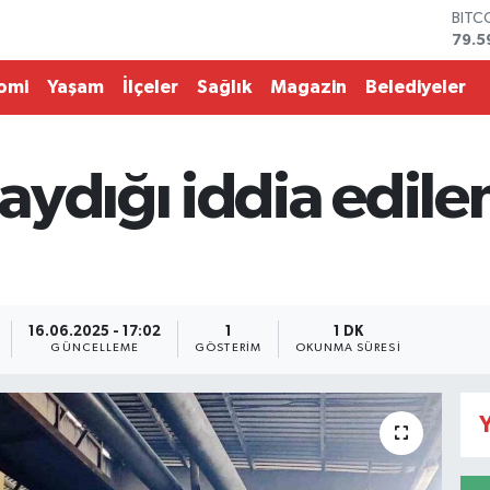
BITC
79.5
DOL
45,4
omi
Yaşam
İlçeler
Sağlık
Magazin
Belediyeler
EUR
53,3
STER
61,6
ydığı iddia edile
G.AL
686
BİST
14.5
16.06.2025 - 17:02
1
1 DK
GÜNCELLEME
GÖSTERIM
OKUNMA SÜRESI
Y