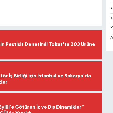
F
T
K
A
çin Pestisit Denetimi! Tokat'ta 203 Ürüne
r İş Birliği için İstanbul ve Sakarya’da
ler
Eylül’e Götüren İç ve Dış Dinamikler"