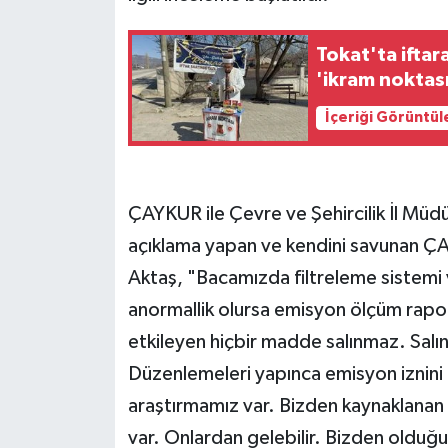
Tokat'ta ifta
'ikram noktası
İçeriği Görüntül
ÇAYKUR ile Çevre ve Şehircilik İl Müdü
açıklama yapan ve kendini savunan Ç
Aktaş, "Bacamızda filtreleme sistemi v
anormallik olursa emisyon ölçüm rapor
etkileyen hiçbir madde salınmaz. Salınd
Düzenlemeleri yapınca emisyon iznini te
araştırmamız var. Bizden kaynaklanan b
var. Onlardan gelebilir. Bizden olduğ