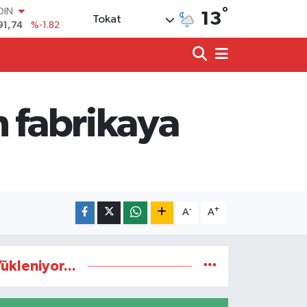
OIN
°
13
Tokat
91,74
%-1.82
AR
3620
%0.02
O
8690
%0.19
LİN
0380
%0.18
n fabrikaya
TIN
2,09000
%0.19
100
98,00
%0
-
+
A
A
ükleniyor...