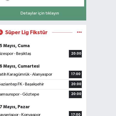
Detaylar için tıklayın
Süper Lig Fikstür
5 Mayıs, Cuma
izespor - Beşiktaş
20:00
6 Mayıs, Cumartesi
atih Karagümrük - Alanyaspor
17:00
aziantep FK - Başakşehir
20:00
amsunspor - Göztepe
20:00
7 Mayıs, Pazar
ayserispor - Konyaspor
17:00