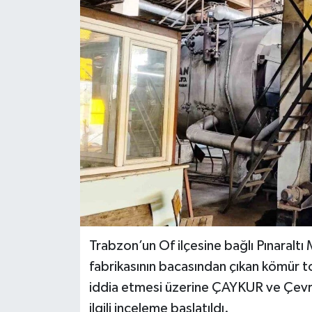
Spor
Teknoloji
Tokat Haberleri
Yaşam
Trabzon’un Of ilçesine bağlı Pınaraltı 
fabrikasının bacasından çıkan kömür toz
iddia etmesi üzerine ÇAYKUR ve Çevre 
ilgili inceleme başlatıldı.