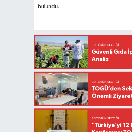
bulundu.
EDITÖRÜN SEÇTIĞI
Güvenli Gıda İ
Analiz
EDITÖRÜN SEÇTIĞI
TOGÜ’den Sektö
Önemli Ziyaret
EDITÖRÜN SEÇTIĞI
"Türkiye’yi 12 