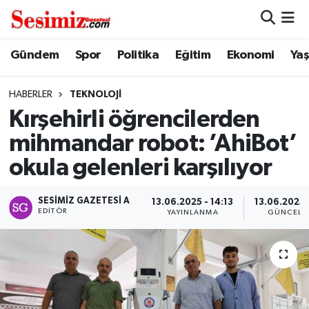
Dünya
Nöbetçi Eczaneler
Gündem
Spor
Politika
Eğitim
Ekonomi
Ya
Eğitim
Hava Durumu
HABERLER
TEKNOLOJI
Kırşehirli öğrencilerden
Ekonomi
Namaz Vakitleri
mihmandar robot: ’AhiBot’
Genel
Trafik Durumu
okula gelenleri karşılıyor
Gündem
Süper Lig Puan Durumu ve Fikstür
SESIMIZ GAZETESI A
13.06.2025 - 14:13
13.06.2025 -
EDITÖR
YAYINLANMA
GÜNCELL
Magazin
Tüm Manşetler
Politika
Son Dakika Haberleri
Sağlık
Haber Arşivi