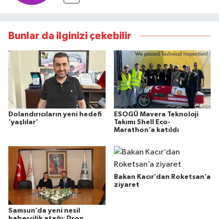
Bunlar da ilginizi çekebilir
Dolandırıcıların yeni hedefi
ESOGÜ Mavera Teknoloji
‘yaşlılar’
Takımı Shell Eco-
Marathon’a katıldı
Bakan Kacır’dan Roketsan’a
ziyaret
Samsun’da yeni nesil
habercilik atağı: Dron