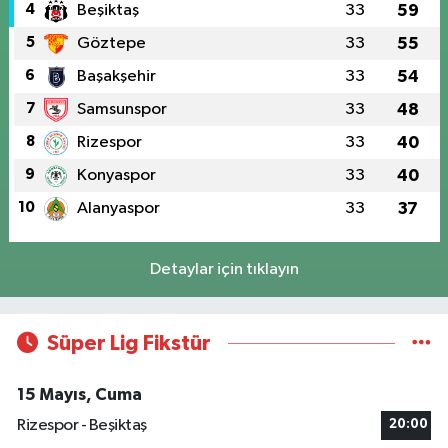
4
Beşiktaş
33
59
5
Göztepe
33
55
6
Başakşehir
33
54
7
Samsunspor
33
48
8
Rizespor
33
40
9
Konyaspor
33
40
10
Alanyaspor
33
37
Detaylar için tıklayın
Süper Lig Fikstür
15 Mayıs, Cuma
Rizespor - Beşiktaş
20:00