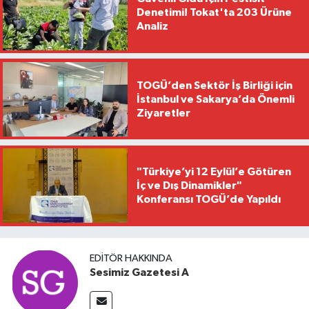
Denetimi! Tokat'ta 203 Ürüne
Analiz
TOGÜ’den Sektör İş Birliği için
İstanbul ve Sakarya’da Önemli
Ziyaretler
"Türkiye’yi 12 Eylül’e Götüren
İç ve Dış Dinamikler"
Konferansı TOGÜ’de Yapıldı
EDITÖR HAKKINDA
Sesimiz Gazetesi A