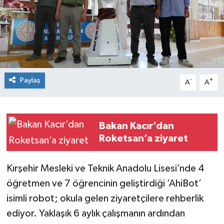
Spor
Teknoloji
Tokat Haberleri
Paylaş
-
+
A
A
Yaşam
Bakan Kacır’dan
Roketsan’a ziyaret
Kırşehir Mesleki ve Teknik Anadolu Lisesi’nde 4
öğretmen ve 7 öğrencinin geliştirdiği ’AhiBot’
isimli robot; okula gelen ziyaretçilere rehberlik
ediyor. Yaklaşık 6 aylık çalışmanın ardından