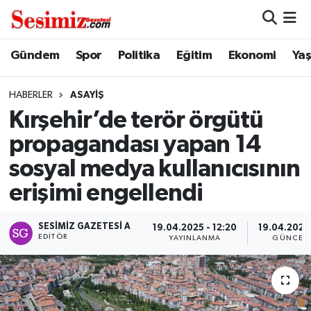
Dünya
Nöbetçi Eczaneler
Gündem
Spor
Politika
Eğitim
Ekonomi
Ya
Eğitim
Hava Durumu
HABERLER
ASAYIŞ
Kırşehir’de terör örgütü
Ekonomi
Namaz Vakitleri
propagandası yapan 14
Genel
Trafik Durumu
sosyal medya kullanıcısının
erişimi engellendi
Gündem
Süper Lig Puan Durumu ve Fikstür
SESIMIZ GAZETESI A
Magazin
Tüm Manşetler
19.04.2025 - 12:20
19.04.2025 
EDITÖR
YAYINLANMA
GÜNCEL
Politika
Son Dakika Haberleri
Sağlık
Haber Arşivi