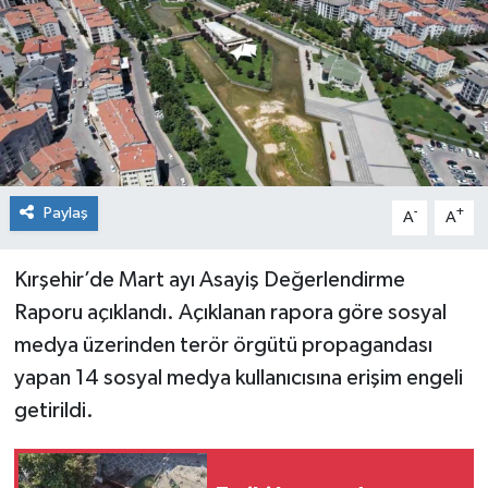
Spor
Teknoloji
Tokat Haberleri
Yaşam
Paylaş
-
+
A
A
Kırşehir’de Mart ayı Asayiş Değerlendirme
Raporu açıklandı. Açıklanan rapora göre sosyal
medya üzerinden terör örgütü propagandası
yapan 14 sosyal medya kullanıcısına erişim engeli
getirildi.