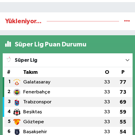
Yükleniyor...
Süper Lig Puan Durumu
Süper Lig
#
Takım
O
P
1
Galatasaray
33
77
2
Fenerbahçe
33
73
3
Trabzonspor
33
69
4
Beşiktaş
33
59
5
Göztepe
33
55
6
Başakşehir
33
54