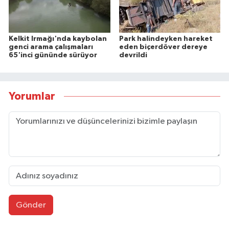
Kelkit Irmağı'nda kaybolan
Park halindeyken hareket
genci arama çalışmaları
eden biçerdöver dereye
65'inci gününde sürüyor
devrildi
Yorumlar
Gönder