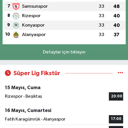
7
Samsunspor
33
48
8
Rizespor
33
40
9
Konyaspor
33
40
10
Alanyaspor
33
37
Detaylar için tıklayın
Süper Lig Fikstür
15 Mayıs, Cuma
Rizespor - Beşiktaş
20:00
16 Mayıs, Cumartesi
Fatih Karagümrük - Alanyaspor
17:00