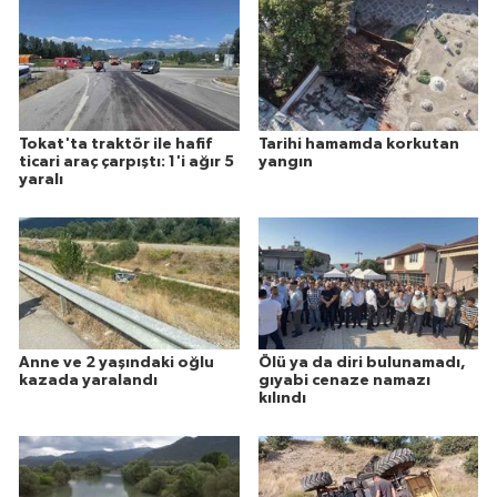
Tokat'ta traktör ile hafif
Tarihi hamamda korkutan
ticari araç çarpıştı: 1'i ağır 5
yangın
yaralı
Anne ve 2 yaşındaki oğlu
Ölü ya da diri bulunamadı,
kazada yaralandı
gıyabi cenaze namazı
kılındı