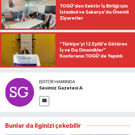
TOGÜ’den Sektör İş Birliği için
İstanbul ve Sakarya’da Önemli
Ziyaretler
"Türkiye’yi 12 Eylül’e Götüren
İç ve Dış Dinamikler"
Konferansı TOGÜ’de Yapıldı
EDITÖR HAKKINDA
Sesimiz Gazetesi A
Bunlar da ilginizi çekebilir