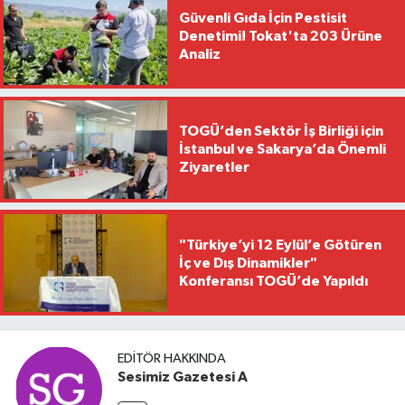
Güvenli Gıda İçin Pestisit
Denetimi! Tokat'ta 203 Ürüne
Analiz
TOGÜ’den Sektör İş Birliği için
İstanbul ve Sakarya’da Önemli
Ziyaretler
"Türkiye’yi 12 Eylül’e Götüren
İç ve Dış Dinamikler"
Konferansı TOGÜ’de Yapıldı
EDITÖR HAKKINDA
Sesimiz Gazetesi A