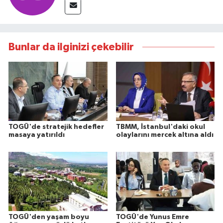
Bunlar da ilginizi çekebilir
TOGÜ'de stratejik hedefler
TBMM, İstanbul'daki okul
masaya yatırıldı
olaylarını mercek altına aldı
TOGÜ'den yaşam boyu
TOGÜ'de Yunus Emre