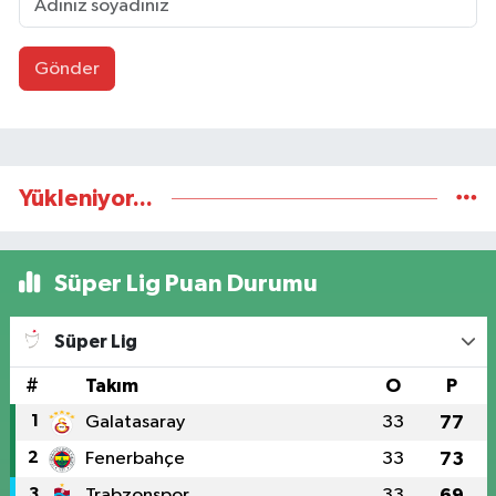
Gönder
Yükleniyor...
Süper Lig Puan Durumu
Süper Lig
#
Takım
O
P
1
Galatasaray
33
77
2
Fenerbahçe
33
73
3
Trabzonspor
33
69