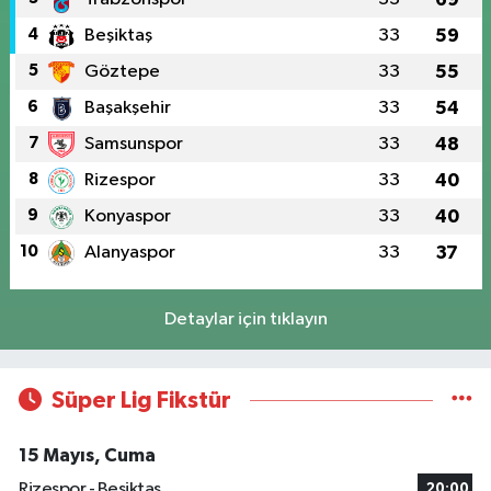
4
Beşiktaş
33
59
5
Göztepe
33
55
6
Başakşehir
33
54
7
Samsunspor
33
48
8
Rizespor
33
40
9
Konyaspor
33
40
10
Alanyaspor
33
37
Detaylar için tıklayın
Süper Lig Fikstür
15 Mayıs, Cuma
Rizespor - Beşiktaş
20:00