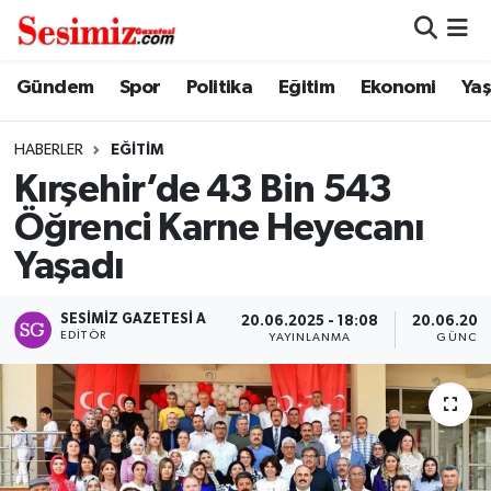
Dünya
Nöbetçi Eczaneler
Gündem
Spor
Politika
Eğitim
Ekonomi
Ya
Eğitim
Hava Durumu
HABERLER
EĞITIM
Kırşehir’de 43 Bin 543
Ekonomi
Namaz Vakitleri
Öğrenci Karne Heyecanı
Genel
Trafik Durumu
Yaşadı
Gündem
Süper Lig Puan Durumu ve Fikstür
SESIMIZ GAZETESI A
20.06.2025 - 18:08
20.06.2025
EDITÖR
YAYINLANMA
GÜNCEL
Magazin
Tüm Manşetler
Politika
Son Dakika Haberleri
Sağlık
Haber Arşivi