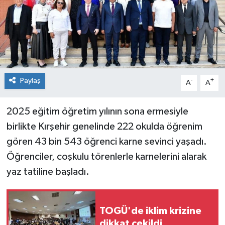
Spor
Teknoloji
Tokat Haberleri
Paylaş
-
+
A
A
Yaşam
2025 eğitim öğretim yılının sona ermesiyle
birlikte Kırşehir genelinde 222 okulda öğrenim
gören 43 bin 543 öğrenci karne sevinci yaşadı.
Öğrenciler, coşkulu törenlerle karnelerini alarak
yaz tatiline başladı.
TOGÜ'de iklim krizine
dikkat çekildi