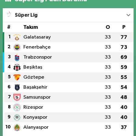
Süper Lig
#
Takım
O
P
1
Galatasaray
33
77
2
Fenerbahçe
33
73
3
Trabzonspor
33
69
4
Beşiktaş
33
59
5
Göztepe
33
55
6
Başakşehir
33
54
7
Samsunspor
33
48
8
Rizespor
33
40
9
Konyaspor
33
40
10
Alanyaspor
33
37