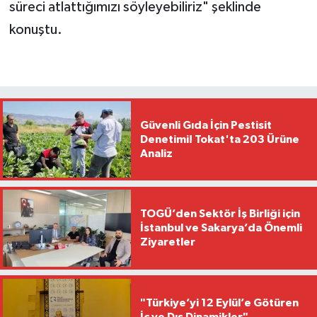
süreci atlattığımızı söyleyebiliriz" şeklinde
konuştu.
Güvenli Gıda İçin Pestisit
Denetimi! Tokat'ta 203 Ürüne
Analiz
TOGÜ’den Sektör İş Birliği için
İstanbul ve Sakarya’da Önemli
Ziyaretler
"Türkiye’yi 12 Eylül’e Götüren
İç ve Dış Dinamikler"