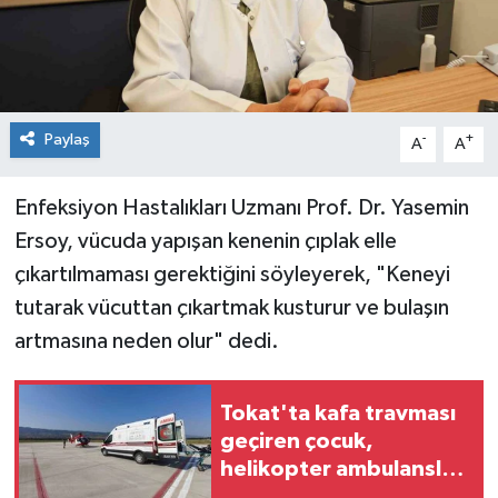
Spor
Teknoloji
Paylaş
-
+
A
A
Tokat Haberleri
Enfeksiyon Hastalıkları Uzmanı Prof. Dr. Yasemin
Yaşam
Ersoy, vücuda yapışan kenenin çıplak elle
çıkartılmaması gerektiğini söyleyerek, "Keneyi
tutarak vücuttan çıkartmak kusturur ve bulaşın
artmasına neden olur" dedi.
Tokat'ta kafa travması
geçiren çocuk,
helikopter ambulansla
Ankara'ya sevk edildi