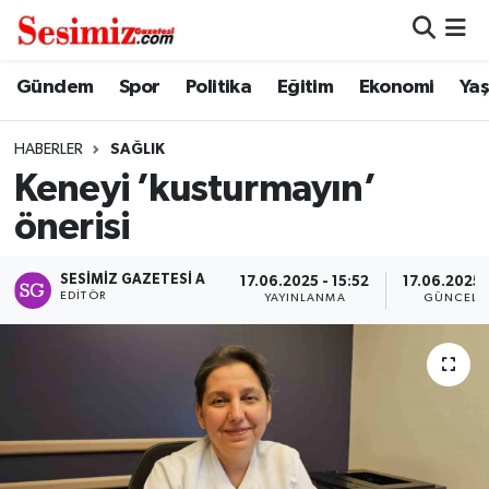
Dünya
Nöbetçi Eczaneler
Gündem
Spor
Politika
Eğitim
Ekonomi
Ya
Eğitim
Hava Durumu
HABERLER
SAĞLIK
Keneyi ’kusturmayın’
Ekonomi
Namaz Vakitleri
önerisi
Genel
Trafik Durumu
SESIMIZ GAZETESI A
17.06.2025 - 15:52
17.06.2025 -
EDITÖR
YAYINLANMA
GÜNCELL
Gündem
Süper Lig Puan Durumu ve Fikstür
Magazin
Tüm Manşetler
Politika
Son Dakika Haberleri
Sağlık
Haber Arşivi