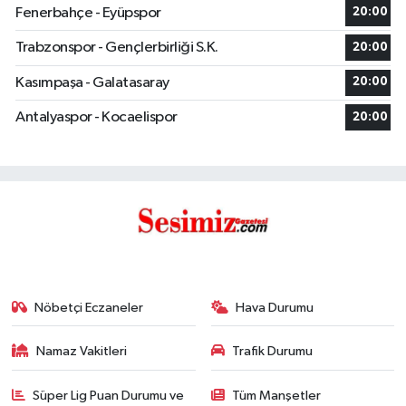
Fenerbahçe - Eyüpspor
20:00
Trabzonspor - Gençlerbirliği S.K.
20:00
Kasımpaşa - Galatasaray
20:00
Antalyaspor - Kocaelispor
20:00
Nöbetçi Eczaneler
Hava Durumu
Namaz Vakitleri
Trafik Durumu
Süper Lig Puan Durumu ve
Tüm Manşetler