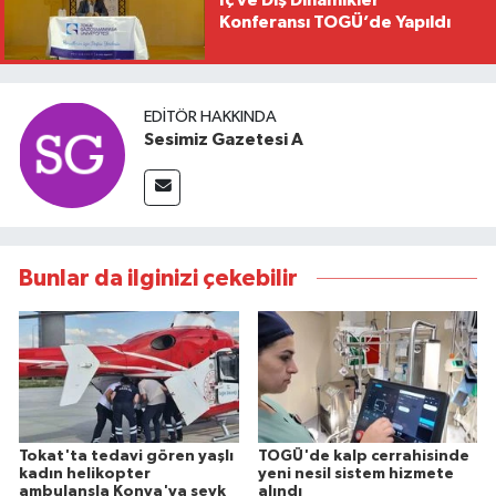
Konferansı TOGÜ’de Yapıldı
EDITÖR HAKKINDA
Sesimiz Gazetesi A
Bunlar da ilginizi çekebilir
Tokat'ta tedavi gören yaşlı
TOGÜ'de kalp cerrahisinde
kadın helikopter
yeni nesil sistem hizmete
ambulansla Konya'ya sevk
alındı