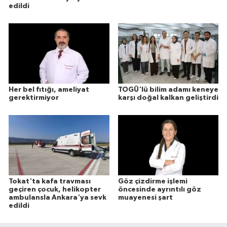
edildi
Her bel fıtığı, ameliyat
TOGÜ'lü bilim adamı keneye
gerektirmiyor
karşı doğal kalkan geliştirdi
Tokat'ta kafa travması
Göz çizdirme işlemi
geçiren çocuk, helikopter
öncesinde ayrıntılı göz
ambulansla Ankara'ya sevk
muayenesi şart
edildi