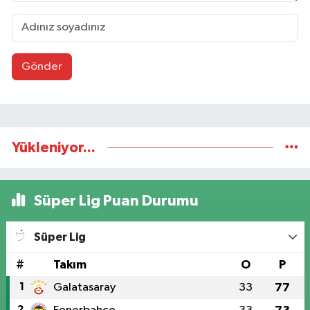
Gönder
Yükleniyor...
Süper Lig Puan Durumu
Süper Lig
#
Takım
O
P
1
Galatasaray
33
77
2