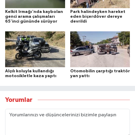
Kelkit Irmağı'nda kaybolan
Park halindeyken hareket
genci arama çalışmaları
eden biçerdöver dereye
65'inci gününde sürüyor
devrildi
Alçılı koluyla kullandığı
Otomobilin çarptığı traktör
motosikletle kaza yaptı
yan yattı
Yorumlar