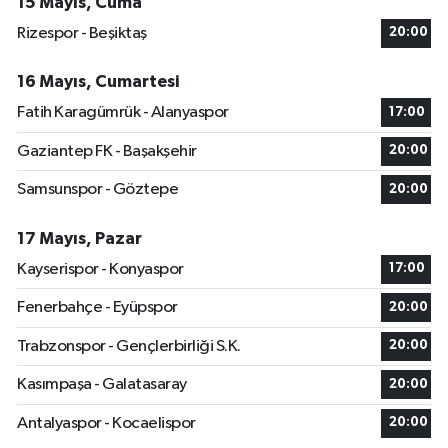
15 Mayıs, Cuma
Rizespor - Beşiktaş
20:00
16 Mayıs, Cumartesi
Fatih Karagümrük - Alanyaspor
17:00
Gaziantep FK - Başakşehir
20:00
Samsunspor - Göztepe
20:00
17 Mayıs, Pazar
Kayserispor - Konyaspor
17:00
Fenerbahçe - Eyüpspor
20:00
Trabzonspor - Gençlerbirliği S.K.
20:00
Kasımpaşa - Galatasaray
20:00
Antalyaspor - Kocaelispor
20:00