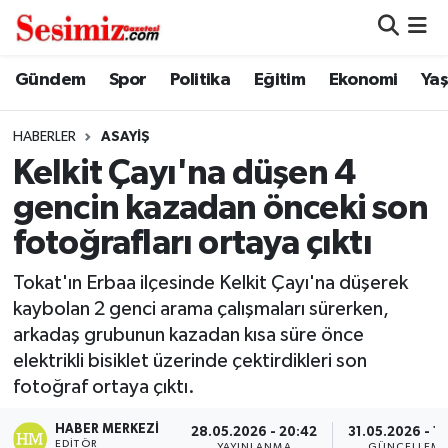
Dünya
Nöbetçi Eczaneler
Gündem
Spor
Politika
Eğitim
Ekonomi
Ya
Eğitim
Hava Durumu
HABERLER
ASAYIŞ
Kelkit Çayı'na düşen 4
Ekonomi
Namaz Vakitleri
gencin kazadan önceki son
Genel
Trafik Durumu
fotoğrafları ortaya çıktı
Gündem
Süper Lig Puan Durumu ve Fikstür
Tokat'ın Erbaa ilçesinde Kelkit Çayı'na düşerek
kaybolan 2 genci arama çalışmaları sürerken,
Magazin
Tüm Manşetler
arkadaş grubunun kazadan kısa süre önce
elektrikli bisiklet üzerinde çektirdikleri son
Politika
Son Dakika Haberleri
fotoğraf ortaya çıktı.
HABER MERKEZI
Sağlık
Haber Arşivi
28.05.2026 - 20:42
31.05.2026 - 1
EDITÖR
YAYINLANMA
GÜNCELLEM