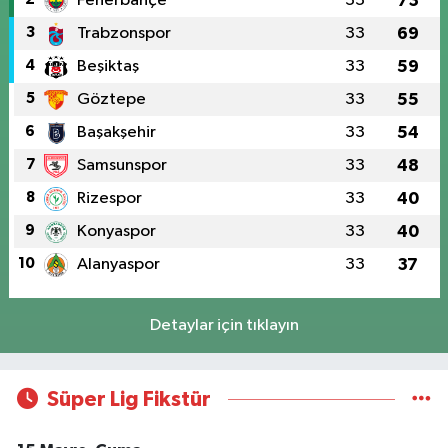
Fenerbahçe
33
73
3
Trabzonspor
33
69
4
Beşiktaş
33
59
5
Göztepe
33
55
6
Başakşehir
33
54
7
Samsunspor
33
48
8
Rizespor
33
40
9
Konyaspor
33
40
10
Alanyaspor
33
37
Detaylar için tıklayın
Süper Lig Fikstür