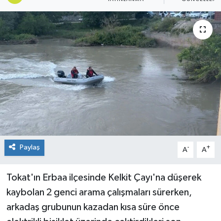
Spor
Teknoloji
Tokat Haberleri
Yaşam
Paylaş
-
+
A
A
Tokat'ın Erbaa ilçesinde Kelkit Çayı'na düşerek
kaybolan 2 genci arama çalışmaları sürerken,
arkadaş grubunun kazadan kısa süre önce