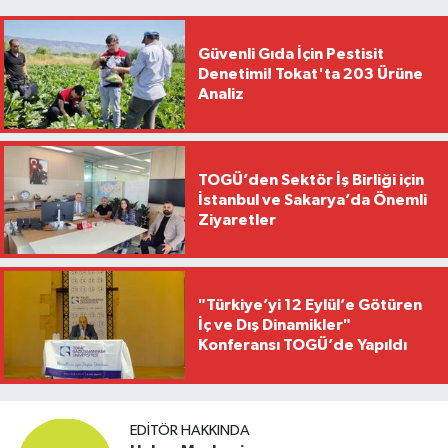
Güvenli Gıda İçin Pestisit
Denetimi! Tokat'ta 203 Ürüne
Analiz
TOGÜ’den Sektör İş Birliği için
İstanbul ve Sakarya’da Önemli
Ziyaretler
"Türkiye’yi 12 Eylül’e Götüren
İç ve Dış Dinamikler"
Konferansı TOGÜ’de Yapıldı
EDITÖR HAKKINDA