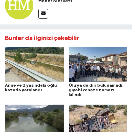
Haber Merkezi
Bunlar da ilginizi çekebilir
Anne ve 2 yaşındaki oğlu
Ölü ya da diri bulunamadı,
kazada yaralandı
gıyabi cenaze namazı
kılındı